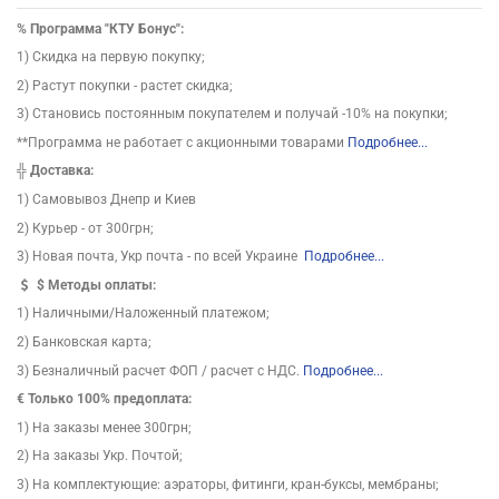
%
Программа "КТУ Бонус":
1) Скидка на первую покупку;
2) Растут покупки - растет скидка;
3) Становись постоянным покупателем и получай -10% на покупки;
**Программа не работает с акционными товарами
Подробнее...
╬
Доставка:
1) Самовывоз Днепр и Киев
2) Курьер - от 300грн;
3) Новая почта, Укр почта - по всей Украине
Подробнее...
$
Методы оплаты:
1) Наличными/Наложенный платежом;
2) Банковская карта;
3) Безналичный расчет ФОП / расчет с НДС.
Подробнее...
€ Только 100% предоплата:
1) На заказы менее 300грн;
2) На заказы Укр. Почтой;
3) На комплектующие: аэраторы, фитинги, кран-буксы, мембраны;