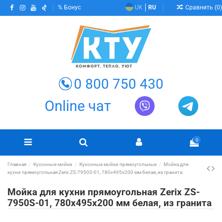
Сравнить (
0
)
Бонус
UK
RU
0 800 750 430
Online чат
0
Главная
Кухонные мойки
Кухонные мойки прямоугольные
Мойка для
кухни прямоугольная Zerix ZS-7950S-01, 780x495x200 мм белая, из гранита
Мойка для кухни прямоугольная Zerix ZS-
7950S-01, 780x495x200 мм белая, из гранита