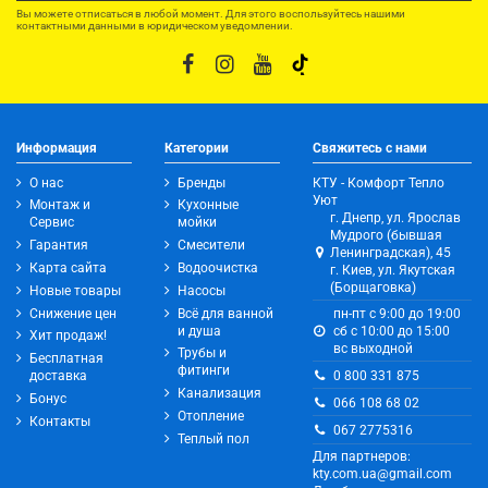
Вы можете отписаться в любой момент. Для этого воспользуйтесь нашими
контактными данными в юридическом уведомлении.
Информация
Категории
Свяжитесь с нами
О нас
Бренды
КТУ - Комфорт Тепло
Уют
Монтаж и
Кухонные
г. Днепр, ул. Ярослав
Сервис
мойки
Мудрого (бывшая
Гарантия
Смесители
Ленинградская), 45
Карта сайта
Водоочистка
г. Киев, ул. Якутская
(Борщаговка)
Новые товары
Насосы
Снижение цен
Всё для ванной
пн-пт с 9:00 до 19:00
и душа
сб с 10:00 до 15:00
Хит продаж!
вс выходной
Трубы и
Бесплатная
фитинги
0 800 331 875
доставка
Канализация
Бонус
066 108 68 02
Отопление
Контакты
067 2775316
Теплый пол
Для партнеров:
kty.com.ua@gmail.com