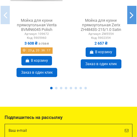
Мойка для кухни
Мойка для кухни
прямоугольная Venta
прямоугольная Zerix
BVMN6045 Polish
ZH4843S-215/1.0 Satin
600х450х215 мм из
480x430x215 мм из
Артикул:
109672
Артикул:
ZM5554
Код:
5905960
Код:
5902354
нержавеющей стали
нержавеющей...
3 608 ₴
2 657 ₴
3 758 ₴
23
д.
20
:
36
:
16
В корзину
В корзину
Заказ в один клик
Заказ в один клик
Подпишитесь на рассылку