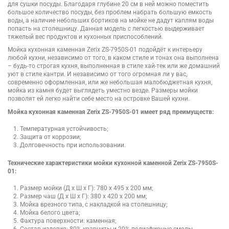
для сушки посуды. Благодаря глубине 20 см в ней можно поместить
большое количество посуды, без проблем набрать большую емкость
воды, а наличие небольших бортиков на мойке не дадут каплям воды
попасть на столешницу. Данная модель с легкостью выдерживает
тяжелый вес продуктов и кухонных приспособлений.
Мойка кухонная каменная Zerix ZS-7950S-01 подойдёт к интерьеру
любой кухни, независимо от того, в каком стиле и тонах она выполнена
– будь-то строгая кухня, выполненная в стиле хай-тек или же домашний
уют в стиле кантри. И независимо от того огромная ли у вас,
современно оформленная, или же небольшая малобюджетная кухня,
мойка из камня будет выглядеть уместно везде. Размеры мойки
позволят ей легко найти себе место на островке Вашей кухни.
Мойка кухонная каменная Zerix ZS-7950S-01 имеет ряд преимуществ:
Температурная устойчивость;
Защита от коррозии;
Долговечность при использовании.
Технические характеристики мойки кухонной каменной Zerix ZS-7950S-
01:
Размер мойки (Д х Ш х Г): 780 х 495 х 200 мм;
Размер чаш (Д х Ш х Г): 380 x 420 х 200 мм;
Мойка врезного типа, с накладкой на столешницу;
Мойка белого цвета;
Фактура поверхности: каменная;
Состав изделия: 80% кварциты и 20% полиэфирные смолы