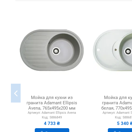
Мойка для кухни из
Мойка для ку
гранита Adamant Ellipsis
гранита Adama
Avena, 765х495х200 мм
белая, 770х49
Артикул:
Adamant Ellipsis Avena
Артикул:
Adamant S
Код:
5886849
Код:
58868
4 733 ₴
5 340 