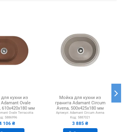
-4%
 для кухни из
Мойка для кухни из
Мой
 Adamant Ovale
гранита Adamant Circum
a, 610х420х180 мм
Avena, 500х425х180 мм
mant Ovale Terracotta
Артикул:
Adamant Circum Avena
од:
5886996
Код:
5887021
4 106 ₴
3 885 ₴