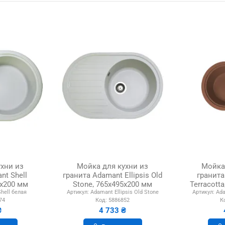
хни из
Мойка для кухни из
Мойка
nt Shell
гранита Adamant Ellipsis Old
гранита
5х200 мм
Stone, 765х495х200 мм
Terracott
hell белая
Артикул:
Adamant Ellipsis Old Stone
Артикул:
Ada
74
Код:
5886852
К
₴
4 733 ₴