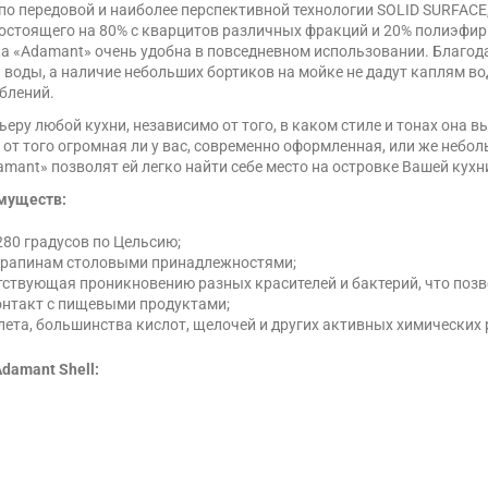
 по передовой и наиболее перспективной технологии SOLID SURFACE
состоящего на 80% с кварцитов различных фракций и 20% полиэфи
а «Adamant» очень удобна в повседневном использовании. Благода
 воды, а наличие небольших бортиков на мойке не дадут каплям в
блений.
ьеру любой кухни, независимо от того, в каком стиле и тонах она 
о от того огромная ли у вас, современно оформленная, или же небо
ant» позволят ей легко найти себе место на островке Вашей кухн
имуществ:
80 градусов по Цельсию;
царапинам столовыми принадлежностями;
тствующая проникновению разных красителей и бактерий, что позв
контакт с пищевыми продуктами;
лета, большинства кислот, щелочей и других активных химических 
damant Shell: