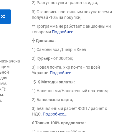
2) Растут покупки - растет скидка;
3) Становись постоянным покупателем и
получай -10% на покупки;
**Программа не работает с акционными
товарами
Подробнее...
╬
Доставка:
1) Самовывоз Днепр и Киев
2) Курьер - от 300грн;
дназначена
оящим
3) Новая почта, Укр почта - по всей
льной
Украине
Подробнее...
 для
$
Методы оплаты:
 мм.
Г):
1) Наличными/Наложенный платежом;
мм.
2) Банковская карта;
а.
3) Безналичный расчет ФОП / расчет с
НДС.
Подробнее...
€ Только 100% предоплата:
1) На заказы менее 300грн;