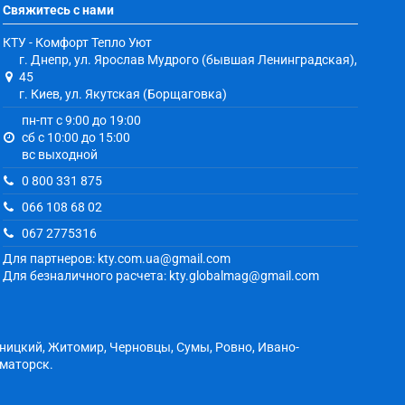
Свяжитесь с нами
КТУ - Комфорт Тепло Уют
г. Днепр, ул. Ярослав Мудрого (бывшая Ленинградская),
45
г. Киев, ул. Якутская (Борщаговка)
пн-пт с 9:00 до 19:00
сб с 10:00 до 15:00
вс выходной
0 800 331 875
066 108 68 02
067 2775316
Для партнеров: kty.com.ua@gmail.com
Для безналичного расчета: kty.globalmag@gmail.com
ьницкий, Житомир, Черновцы, Сумы, Ровно, Ивано-
аматорск.