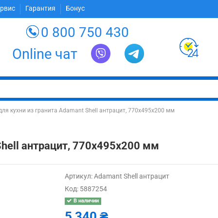
ервис
Гарантия
Бонус
0 800 750 430
Online чат
ля кухни из гранита Adamant Shell антрацит, 770х495х200 мм
Shell антрацит, 770х495х200 мм
Артикул:
Adamant Shell антрацит
Код:
5887254
В наличии
5 340 ₴