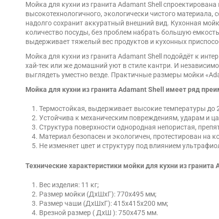
Мойка для кухни из гранита Adamant Shell спроектирована
высокотехнологичного, экологически чистого материала, 
надолго сохранит аккуратный внешний вид. Кухонная мойк
количество посуды, без проблем набрать большую емкость
выдерживает тяжелый вес продуктов и кухонных приспосо
Мойка для кухни из гранита Adamant Shell подойдёт к интер
хай-тек или же домашний уют в стиле кантри. И независим
выглядеть уместно везде. Практичные размеры мойки «Adam
Мойка для кухни из гранита Adamant Shell имеет ряд пре
Термостойкая, выдерживает высокие температуры до 2
Устойчива к механическим повреждениям, ударам и 
Структура поверхности однородная непористая, препя
Материал безопасен и экологичен, протестирован на 
Не изменяет цвет и структуру под влиянием ультрафио
Технические характеристики мойки для кухни из гранита A
Вес изделия: 11 кг;
Размер мойки (ДхШхГ): 770х495 мм;
Размер чаши (ДхШхГ): 415х415х200 мм;
Врезной размер ( ДхШ ): 750х475 мм.