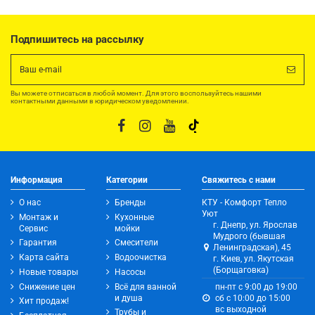
Подпишитесь на рассылку
Вы можете отписаться в любой момент. Для этого воспользуйтесь нашими
контактными данными в юридическом уведомлении.
Информация
Категории
Свяжитесь с нами
О нас
Бренды
КТУ - Комфорт Тепло
Уют
Монтаж и
Кухонные
г. Днепр, ул. Ярослав
Сервис
мойки
Мудрого (бывшая
Гарантия
Смесители
Ленинградская), 45
Карта сайта
Водоочистка
г. Киев, ул. Якутская
(Борщаговка)
Новые товары
Насосы
Снижение цен
Всё для ванной
пн-пт с 9:00 до 19:00
и душа
сб с 10:00 до 15:00
Хит продаж!
вс выходной
Трубы и