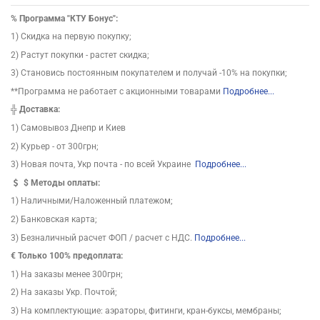
%
Программа "КТУ Бонус":
1) Скидка на первую покупку;
2) Растут покупки - растет скидка;
3) Становись постоянным покупателем и получай -10% на покупки;
**Программа не работает с акционными товарами
Подробнее...
╬
Доставка:
1) Самовывоз Днепр и Киев
2) Курьер - от 300грн;
3) Новая почта, Укр почта - по всей Украине
Подробнее...
$
Методы оплаты:
1) Наличными/Наложенный платежом;
2) Банковская карта;
3) Безналичный расчет ФОП / расчет с НДС.
Подробнее...
€ Только 100% предоплата:
1) На заказы менее 300грн;
2) На заказы Укр. Почтой;
3) На комплектующие: аэраторы, фитинги, кран-буксы, мембраны;