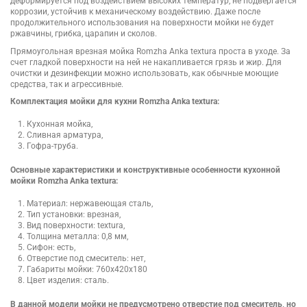
деформируется под воздействием высоких температур, не подвергается
коррозии, устойчив к механическому воздействию. Даже после
продолжительного использования на поверхности мойки не будет
ржавчины, грибка, царапин и сколов.
Прямоугольная врезная мойка Romzha Anka textura проста в уходе. За
счет гладкой поверхности на ней не накапливается грязь и жир. Для
очистки и дезинфекции можно использовать, как обычные моющие
средства, так и агрессивные.
Комплектация мойки для кухни Romzha Anka textura:
Кухонная мойка,
Сливная арматура,
Гофра-труба.
Основные характеристики и конструктивные особенности кухонной
мойки Romzha Anka textura:
Материал: нержавеющая сталь,
Тип установки: врезная,
Вид поверхности: textura,
Толщина металла: 0,8 мм,
Сифон: есть,
Отверстие под смеситель: нет,
Габариты мойки: 760x420x180
Цвет изделия: сталь.
В данной модели мойки не предусмотрено отверстие под смеситель, но