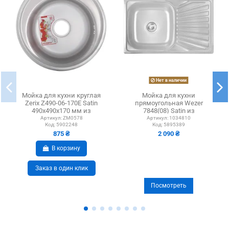
Нет в наличии
Мойка для кухни круглая
Мойка для кухни
Zerix Z490-06-170E Satin
прямоугольная Wezer
490x490x170 мм из
7848(08) Satin из
нержавеющей стали
нержавеющей стали, 780 x
Артикул:
ZM0578
Артикул:
1034810
Код:
5902248
Код:
5895389
480 x...
875 ₴
2 090 ₴
В корзину
Заказ в один клик
Посмотреть