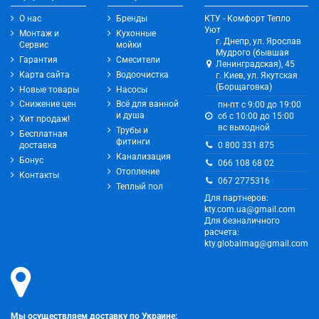
О нас
Бренды
КТУ - Комфорт Тепло
Уют
Монтаж и
Кухонные
г. Днепр, ул. Ярослав
Сервис
мойки
Мудрого (бывшая
Гарантия
Смесители
Ленинградская), 45
Карта сайта
Водоочистка
г. Киев, ул. Якутская
(Борщаговка)
Новые товары
Насосы
Снижение цен
Всё для ванной
пн-пт с 9:00 до 19:00
и душа
сб с 10:00 до 15:00
Хит продаж!
вс выходной
Трубы и
Бесплатная
фитинги
0 800 331 875
доставка
Канализация
Бонус
066 108 68 02
Отопление
Контакты
067 2775316
Теплый пол
Для партнеров:
kty.com.ua@gmail.com
Для безналичного
расчета:
kty.globalmag@gmail.com
Мы осуществляем доставку по Украине: