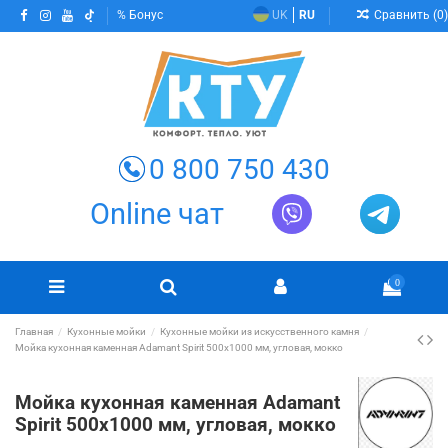
Сравнить (
0
)
Бонус
UK
RU
0 800 750 430
Online чат
0
Главная
Кухонные мойки
Кухонные мойки из искусственного камня
Мойка кухонная каменная Adamant Spirit 500х1000 мм, угловая, мокко
Мойка кухонная каменная Adamant
Spirit 500х1000 мм, угловая, мокко