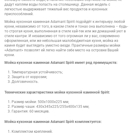
дадут каплям воды попасть на столешницу. Данная модель с
легкостью выдерживает тяжелый вес продуктов и кухонных
приспособлений.
Мойка кухонная каменная Adamant Spirit подойдёт к интерьеру любой
кухни, независимо от того, в каком стиле и тонах она выполнена – будь-
то строгая кухня, выполненная в стиле хай-тек или же домашний уют в
стиле кантри. И независимо от того огромная ли у вас, современно
оформленная, или же небольшая малобюджетная кухня, мойка из
камня будет выглядеть уместно везде. Практичные размеры мойки
«Adamant» позволят ей легко найти себе место на островке Вашей
кухни.
Мойка кухонная каменная Adamant Spirit имеет ряд преимуществ:
Температурная устойчивость;
Защита от коррозии;
Долговечность.
Технические характеристики мойки кухонной каменной Spirit:
Размер мойки: 500х1000х225 мм;
Размер чаши: 430х345х225/255х400х135 мм;
Гарантия: 60 месяцев.
Мойка кухонная каменная Adamant Spirit комплектуется:
Комплектом креплений;