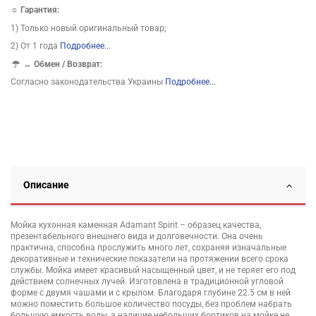
☼ Гарантия:
1) Только новый оригинальный товар;
2) От 1 года
Подробнее...
↔
Обмен / Возврат:
Согласно законодательства Украины
Подробнее...
Описание
Мойка кухонная каменная Adamant Spirit – образец качества,
презентабельного внешнего вида и долговечности. Она очень
практична, способна прослужить много лет, сохраняя изначальные
декоративные и технические показатели на протяжении всего срока
службы. Мойка имеет красивый насыщенный цвет, и не теряет его под
действием солнечных лучей. Изготовлена в традиционной угловой
форме с двумя чашами и с крылом. Благодаря глубине 22.5 см в ней
можно поместить большое количество посуды, без проблем набрать
большую емкость воды, а наличие небольших бортиков на мойке не