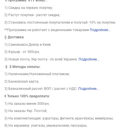
%
Программа "КТУ Бонус":
1) Скидка на первую покупку;
2) Растут покупки - растет скидка;
3) Становись постоянным покупателем и получай -10% на покупки;
**Программа не работает с акционными товарами
Подробнее...
╬
Доставка:
1) Самовывоз Днепр и Киев
2) Курьер - от 300грн;
3) Новая почта, Укр почта - по всей Украине
Подробнее...
$
Методы оплаты:
1) Наличными/Наложенный платежом;
2) Банковская карта;
3) Безналичный расчет ФОП / расчет с НДС.
Подробнее...
€ Только 100% предоплата:
1) На заказы менее 300грн;
2) На заказы Укр. Почтой;
3) На комплектующие: аэраторы, фитинги, кран-буксы, мембраны;
4) На керамику: унитазы, умывальники, писсуары;