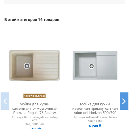
В этой категории 16 товаров:
Нет в наличии
Мойка для кухни
Мойка для кухни
каменная прямоугольная
каменная прямоугольная
Romzha Regula 76 Bezhvy
Adamant Horizon 500х790
402, 760х460х205 мм
мм, белая
Артикул:
Romzha Regula 76 Bezhvy
Артикул:
Adamant Horizon белая
402
Код:
41461
Код:
5884053
5 248 ₴