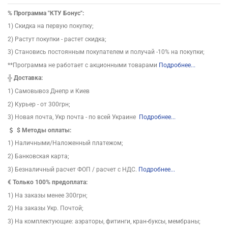
%
Программа "КТУ Бонус":
1) Скидка на первую покупку;
2) Растут покупки - растет скидка;
3) Становись постоянным покупателем и получай -10% на покупки;
**Программа не работает с акционными товарами
Подробнее...
╬
Доставка:
1) Самовывоз Днепр и Киев
2) Курьер - от 300грн;
3) Новая почта, Укр почта - по всей Украине
Подробнее...
$
Методы оплаты:
1) Наличными/Наложенный платежом;
2) Банковская карта;
3) Безналичный расчет ФОП / расчет с НДС.
Подробнее...
€ Только 100% предоплата:
1) На заказы менее 300грн;
2) На заказы Укр. Почтой;
3) На комплектующие: аэраторы, фитинги, кран-буксы, мембраны;