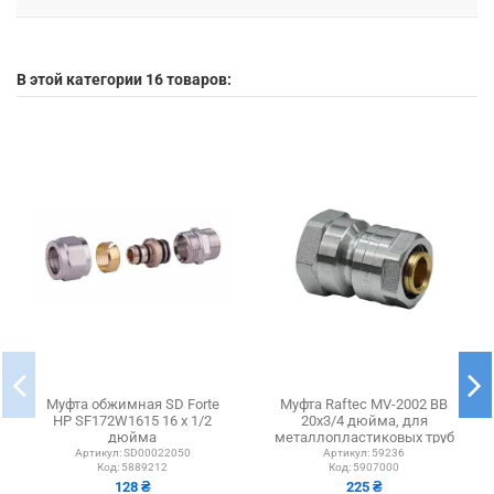
В этой категории 16 товаров:
Муфта обжимная SD Forte
Муфта Raftec MV-2002 ВВ
НР SF172W1615 16 х 1/2
20х3/4 дюйма, для
дюйма
металлопластиковых труб
Артикул:
SD00022050
Артикул:
59236
Код:
5889212
Код:
5907000
128 ₴
225 ₴