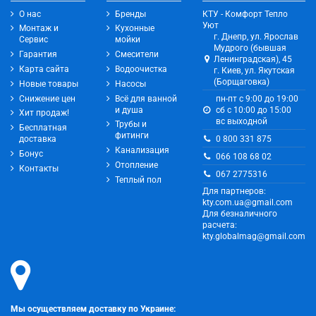
О нас
Бренды
КТУ - Комфорт Тепло
Уют
Монтаж и
Кухонные
г. Днепр, ул. Ярослав
Сервис
мойки
Мудрого (бывшая
Гарантия
Смесители
Ленинградская), 45
Карта сайта
Водоочистка
г. Киев, ул. Якутская
(Борщаговка)
Новые товары
Насосы
Снижение цен
Всё для ванной
пн-пт с 9:00 до 19:00
и душа
сб с 10:00 до 15:00
Хит продаж!
вс выходной
Трубы и
Бесплатная
фитинги
0 800 331 875
доставка
Канализация
Бонус
066 108 68 02
Отопление
Контакты
067 2775316
Теплый пол
Для партнеров:
kty.com.ua@gmail.com
Для безналичного
расчета:
kty.globalmag@gmail.com
Мы осуществляем доставку по Украине: