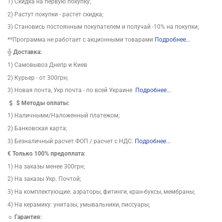
1) Скидка на первую покупку;
2) Растут покупки - растет скидка;
3) Становись постоянным покупателем и получай -10% на покупки;
**Программа не работает с акционными товарами
Подробнее...
╬
Доставка:
1) Самовывоз Днепр и Киев
2) Курьер - от 300грн;
3) Новая почта, Укр почта - по всей Украине
Подробнее...
$
Методы оплаты:
1) Наличными/Наложенный платежом;
2) Банковская карта;
3) Безналичный расчет ФОП / расчет с НДС.
Подробнее...
€ Только 100% предоплата:
1) На заказы менее 300грн;
2) На заказы Укр. Почтой;
3) На комплектующие: аэраторы, фитинги, кран-буксы, мембраны;
4) На керамику: унитазы, умывальники, писсуары;
☼ Гарантия: