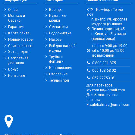
Информация
Категории
Свяжитесь с нами
О нас
Бренды
КТУ - Комфорт Тепло
Уют
Монтаж и
Кухонные
г. Днепр, ул. Ярослав
Сервис
мойки
Мудрого (бывшая
Гарантия
Смесители
Ленинградская), 45
Карта сайта
Водоочистка
г. Киев, ул. Якутская
(Борщаговка)
Новые товары
Насосы
Снижение цен
Всё для ванной
пн-пт с 9:00 до 19:00
и душа
сб с 10:00 до 15:00
Хит продаж!
вс выходной
Трубы и
Бесплатная
фитинги
0 800 331 875
доставка
Канализация
Бонус
066 108 68 02
Отопление
Контакты
067 2775316
Теплый пол
Для партнеров:
kty.com.ua@gmail.com
Для безналичного
расчета:
kty.globalmag@gmail.com