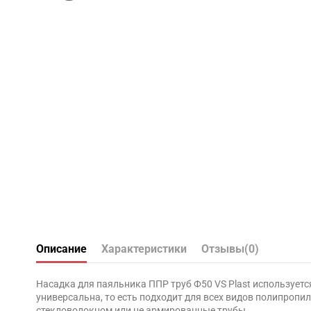
Описание
Характеристики
Отзывы
(0)
Насадка для паяльника ППР труб Ф50 VS Plast используетс
универсальна, то есть подходит для всех видов полипроп
стекловолокном или не армированные трубы.