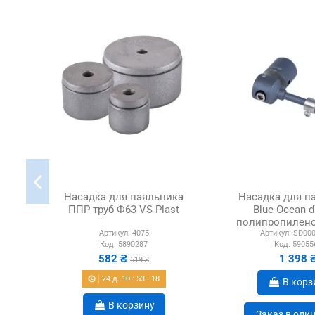
Насадка для паяльника
Насадка для п
ППР труб Ф63 VS Plast
Blue Ocean d
полипропилено
Артикул:
4075
Артикул:
SD000
Код:
5890287
Код:
59055
582 ₴
1 398 
619 ₴
24
д.
10
:
53
:
17
В корз
В корзину
Заказ в оди