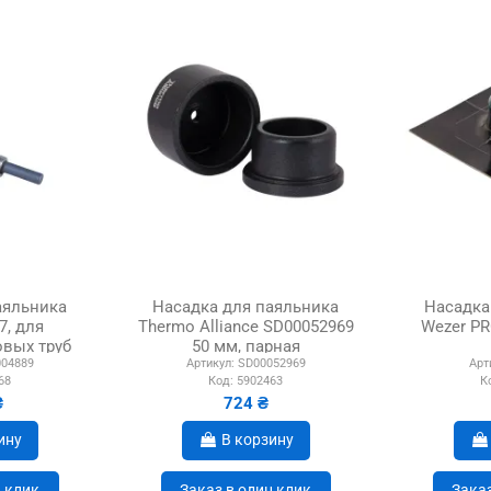
аяльника
Насадка для паяльника
Насадка
7, для
Thermo Alliance SD00052969
Wezer PR
вых труб
50 мм, парная
04889
Артикул:
SD00052969
Арт
68
Код:
5902463
К
₴
724 ₴
ину
В корзину
н клик
Заказ в один клик
Заказ