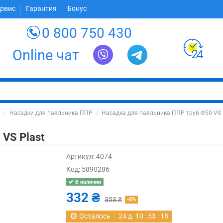
ервис
Гарантия
Бонус
0 800 750 430
Online чат
в
Насадки для паяльника ППР
Насадка для паяльника ППР труб Ф50 VS 
VS Plast
Артикул:
4074
Код:
5890286
В наличии
332 ₴
353 ₴
-6%
Осталось
24
д.
10
:
53
:
17