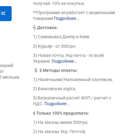
получай -10% на покупки;
**Программа не работает с акционными
товарами
Подробнее...
╬
Доставка:
1) Самовывоз Днепр и Киев
2) Курьер - от 300грн;
3) Новая почта, Укр почта - по всей
Украине
Подробнее...
нешней
$
Методы оплаты:
ат
2 месяцев.
1) Наличными/Наложенный платежом;
2) Банковская карта;
3) Безналичный расчет ФОП / расчет с
НДС.
Подробнее...
€ Только 100% предоплата:
1) На заказы менее 300грн;
2) На заказы Укр. Почтой;