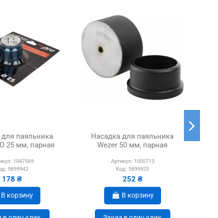
 для паяльника
Насадка для паяльника
Н
O 25 мм, парная
Wezer 50 мм, парная
T
икул:
1047569
Артикул:
1000713
од:
5899942
Код:
5899923
178 ₴
252 ₴
В корзину
В корзину
 в один клик
Заказ в один клик