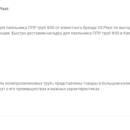
last:
ля паяльника ППР труб Ф50 от известного бренда VS Plast по выг
укции. Быстро доставим насадку для паяльника ППР труб Ф50 в Киев
 для полипропиленовых труб» представлены товары в большом коли
ут о его преимуществах и важных характеристиках.