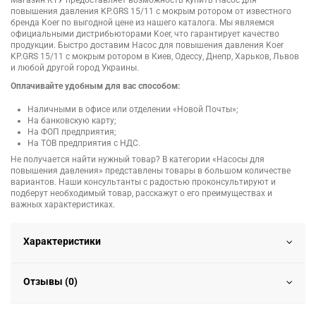
Магазин КТУ предоставляет возможность купить Насос для
повышения давления KP.GRS 15/11 с мокрым ротором от известного
бренда Koer по выгодной цене из нашего каталога. Мы являемся
официальными дистрибьюторами Koer, что гарантирует качество
продукции. Быстро доставим Насос для повышения давления Koer
KP.GRS 15/11 с мокрым ротором в Киев, Одессу, Днепр, Харьков, Львов
и любой другой город Украины.
Оплачивайте удобным для вас способом:
Наличными в офисе или отделении «Новой Почты»;
На банковскую карту;
На ФОП предприятия;
На ТОВ предприятия с НДС.
Не получается найти нужный товар? В категории «Насосы для
повышения давления» представлены товары в большом количестве
вариантов. Наши консультанты с радостью проконсультируют и
подберут необходимый товар, расскажут о его преимуществах и
важных характеристиках.
Характеристики
Отзывы (0)