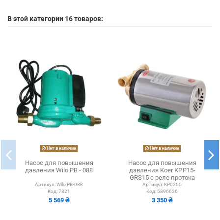
В этой категории 16 товаров:
Нет в наличии
Нет в наличии
Насос для повышения
Насос для повышения
давления Wilo PB - 088
давления Koer KP.P15-
GRS15 с реле протока
Артикул:
Wilo PB-088
Артикул:
KP0255
Код:
7821
Код:
5896636
5 569 ₴
3 350 ₴