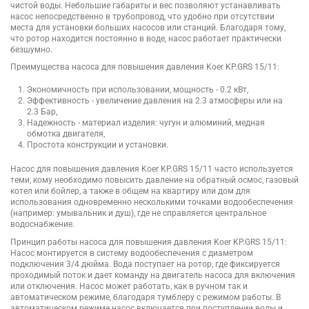
чистой воды. Небольшие габариты и вес позволяют устанавливать
насос непосредственно в трубопровод, что удобно при отсутствии
места для установки больших насосов или станций. Благодаря тому,
что ротор находится постоянно в воде, насос работает практически
безшумно.
Преимущества насоса для повышения давления Koer KP.GRS 15/11:
Экономичность при использовании, мощность - 0.2 кВт,
Эффективность - увеличение давления на 2.3 атмосферы или на
2.3 Бар,
Надежность - материал изделия: чугун и алюминий, медная
обмотка двигателя,
Простота конструкции и установки.
Насос для повышения давления Koer KP.GRS 15/11 часто используется
теми, кому необходимо повысить давление на обратный осмос, газовый
котел или бойлер, а также в общем на квартиру или дом для
использования одновременно несколькими точками водообеспечения
(например: умывальник и душ), где не справляется центральное
водоснабжение.
Принцип работы насоса для повышения давления Koer KP.GRS 15/11:
Насос монтируется в систему водообеспечения с диаметром
подключения 3/4 дюйма. Вода поступает на ротор, где фиксируется
проходимый поток и дает команду на двигатель насоса для включения
или отключения. Насос может работать, как в ручном так и
автоматическом режиме, благодаря тумблеру с режимом работы. В
автоматическом режиме насос включается при поступлении воды и