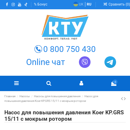
Сравнить (
0
)
Бонус
UK
RU
0 800 750 430
Online чат
0
Главная
Насосы
Насосы для повышения давления
Насос для
повышения давления Koer KP.GRS 15/11 с мокрым ротором
Насос для повышения давления Koer KP.GRS
15/11 с мокрым ротором