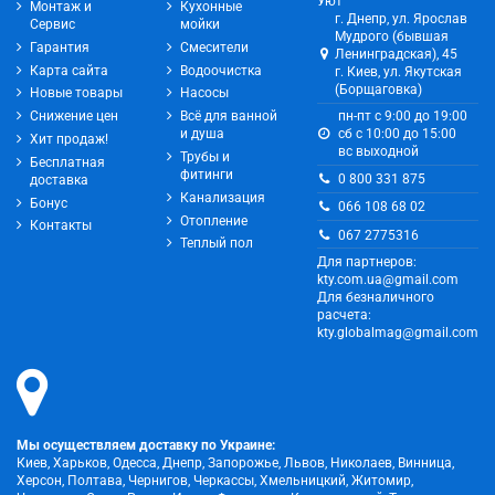
Уют
Монтаж и
Кухонные
г. Днепр, ул. Ярослав
Сервис
мойки
Мудрого (бывшая
Гарантия
Смесители
Ленинградская), 45
Карта сайта
Водоочистка
г. Киев, ул. Якутская
(Борщаговка)
Новые товары
Насосы
Снижение цен
Всё для ванной
пн-пт с 9:00 до 19:00
и душа
сб с 10:00 до 15:00
Хит продаж!
вс выходной
Трубы и
Бесплатная
фитинги
0 800 331 875
доставка
Канализация
Бонус
066 108 68 02
Отопление
Контакты
067 2775316
Теплый пол
Для партнеров:
kty.com.ua@gmail.com
Для безналичного
расчета:
kty.globalmag@gmail.com
Мы осуществляем доставку по Украине:
Киев, Харьков, Одесса, Днепр, Запорожье, Львов, Николаев, Винница,
Херсон, Полтава, Чернигов, Черкассы, Хмельницкий, Житомир,