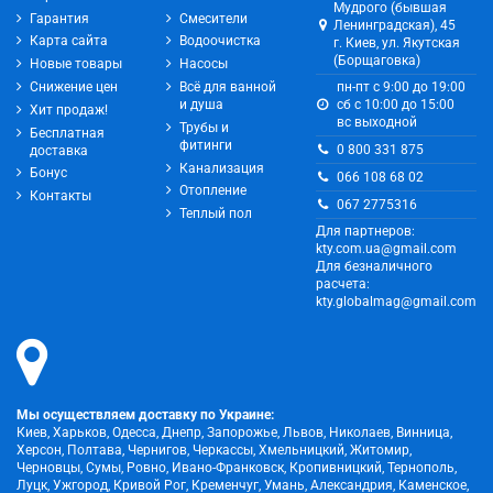
Мудрого (бывшая
Гарантия
Смесители
Ленинградская), 45
Карта сайта
Водоочистка
г. Киев, ул. Якутская
(Борщаговка)
Новые товары
Насосы
Снижение цен
Всё для ванной
пн-пт с 9:00 до 19:00
и душа
сб с 10:00 до 15:00
Хит продаж!
вс выходной
Трубы и
Бесплатная
фитинги
0 800 331 875
доставка
Канализация
Бонус
066 108 68 02
Отопление
Контакты
067 2775316
Теплый пол
Для партнеров:
kty.com.ua@gmail.com
Для безналичного
расчета:
kty.globalmag@gmail.com
Мы осуществляем доставку по Украине:
Киев, Харьков, Одесса, Днепр, Запорожье, Львов, Николаев, Винница,
Херсон, Полтава, Чернигов, Черкассы, Хмельницкий, Житомир,
Черновцы, Сумы, Ровно, Ивано-Франковск, Кропивницкий, Тернополь,
Луцк, Ужгород, Кривой Рог, Кременчуг, Умань, Александрия, Каменское,