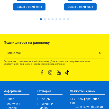
Заказ в один клик
Заказ в один клик
Подпишитесь на рассылку
Вы можете отписаться в любой момент. Для этого воспользуйтесь нашими
контактными данными в юридическом уведомлении.
Информация
Категории
Свяжитесь с нами
О нас
Бренды
КТУ - Комфорт Тепло
Уют
Монтаж и
Кухонные
г. Днепр, ул. Ярослав
Сервис
мойки