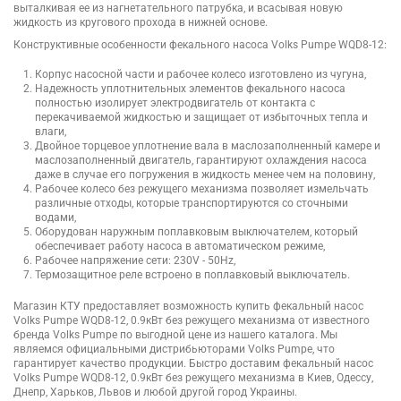
выталкивая ее из нагнетательного патрубка, и всасывая новую
жидкость из кругового прохода в нижней основе.
Конструктивные особенности фекального насоса Volks Pumpe WQD8-12:
Корпус насосной части и рабочее колесо изготовлено из чугуна,
Надежность уплотнительных элементов фекального насоса
полностью изолирует электродвигатель от контакта с
перекачиваемой жидкостью и защищает от избыточных тепла и
влаги,
Двойное торцевое уплотнение вала в маслозаполненный камере и
маслозаполненный двигатель, гарантируют охлаждения насоса
даже в случае его погружения в жидкость менее чем на половину,
Рабочее колесо без режущего механизма позволяет измельчать
различные отходы, которые транспортируются со сточными
водами,
Оборудован наружным поплавковым выключателем, который
обеспечивает работу насоса в автоматическом режиме,
Рабочее напряжение сети: 230V - 50Hz,
Термозащитное реле встроено в поплавковый выключатель.
Магазин КТУ предоставляет возможность купить фекальный насос
Volks Pumpe WQD8-12, 0.9кВт без режущего механизма от известного
бренда Volks Pumpe по выгодной цене из нашего каталога. Мы
являемся официальными дистрибьюторами Volks Pumpe, что
гарантирует качество продукции. Быстро доставим фекальный насос
Volks Pumpe WQD8-12, 0.9кВт без режущего механизма в Киев, Одессу,
Днепр, Харьков, Львов и любой другой город Украины.