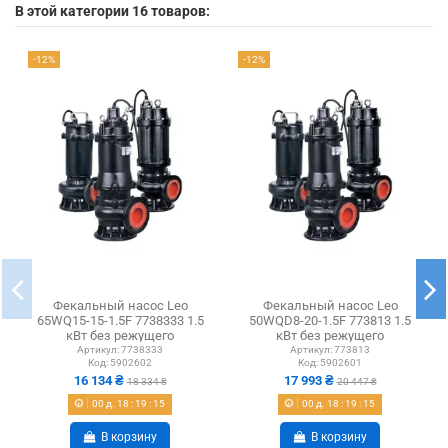
В этой категории 16 товаров:
-12%
-12%
Фекальный насос Leo
Фекальный насос Leo
65WQ15-15-1.5F 7738333 1.5
50WQD8-20-1.5F 773813 1.5
кВт без режущего
кВт без режущего
механизма
механизма
Артикул:
7738333
Артикул:
773813
Код:
5902602
Код:
5902601
16 134 ₴
17 993 ₴
18 334 ₴
20 447 ₴
00
д.
18
:
19
:
14
00
д.
18
:
19
:
14
В корзину
В корзину