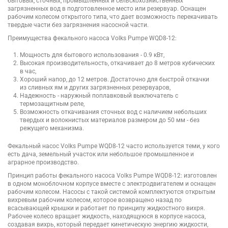
бытовых, сточных, промышленных и сельскохозяйственных
загрязненных вод в подготовленное место или резервуар. Оснащен
рабочим колесом открытого типа, что дает возможность перекачивать
твердые части без загрязнения насосной части.
Преимущества фекального насоса Volks Pumpe WQD8-12:
Мощность для бытового использования - 0.9 кВт,
Высокая производительность, откачивает до 8 метров кубических
в час,
Хороший напор, до 12 метров. Достаточно для быстрой откачки
из сливных ям и других загрязненных резервуаров,
Надежность - наружный поплавковый выключатель с
термозащитным реле,
Возможность откачивания сточных вод с наличием небольших
твердых и волокнистых материалов размером до 50 мм - без
режущего механизма.
Фекальный насос Volks Pumpe WQD8-12 часто используется теми, у кого
есть дача, земельный участок или небольшое промышленное и
аграрное производство.
Принцип работы фекального насоса Volks Pumpe WQD8-12: изготовлен
в одном моноблочном корпусе вместе с электродвигателем и оснащен
рабочим колесом. Насосы с такой системой комплектуются открытым
вихревым рабочим колесом, которое возвращено назад по
всасывающей крышки и работает по принципу жидкостного вихря.
Рабочее колесо вращает жидкость, находящуюся в корпусе насоса,
создавая вихрь, который передает кинетическую энергию жидкости,