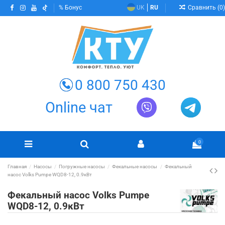
Сравнить (
0
)
Бонус
UK
RU
0 800 750 430
Online чат
0
Главная
Насосы
Погружные насосы
Фекальные насосы
Фекальный
насос Volks Pumpe WQD8-12, 0.9кВт
Фекальный насос Volks Pumpe
WQD8-12, 0.9кВт