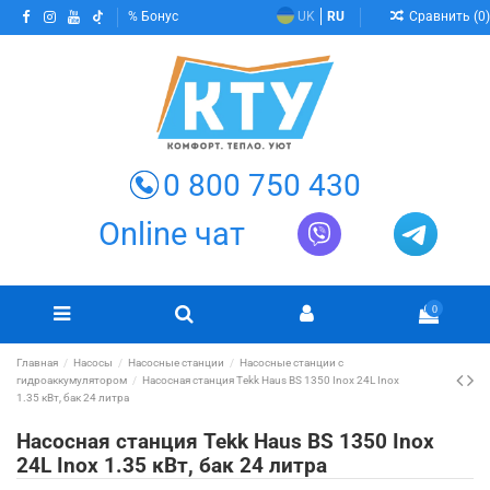
Сравнить (
0
)
Бонус
UK
RU
0 800 750 430
Online чат
0
Главная
Насосы
Насосные станции
Насосные станции с
гидроаккумулятором
Насосная станция Tekk Haus BS 1350 Inox 24L Inox
1.35 кВт, бак 24 литра
Насосная станция Tekk Haus BS 1350 Inox
24L Inox 1.35 кВт, бак 24 литра