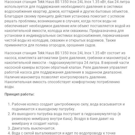
Насосная станция Tekk Haus BS 1350 Inox 24L Inox 1.35 кВт, бак 24 литра
используется для поддержания необходимого давления в системах
водоснабжения квартир, домов, коттеджей и других бытовых объектов.
Благодаря своему принципу действия установка помогает с успехом
решать проблемы, возникающие в случаях, когда поток воды не
обеспечивает необходимое давление или объект поставляется водой из
накопительной емкости, колодца или скважины. Предназначена для
установки в индивидуальных системах водоснабжения, перекачивания
чистой воды из колодцев, скважин и открытых водоемов. Также
применяется для полива огородов, орошения садов.
Насосная станция Tekk Haus BS 1350 Inox 24L Inox 1.35 кВт состоит из
насоса, комплекта автоматики (реле давления, гребенки и манометра) и
накопительной емкости - гидроаккумулятора 24 литра. В верхней части
насосной камеры встроен обратный клапан. Реле давления управляет
работой насоса для поддержания давления в заданном диапазоне.
Наличие манометра позволяет контролировать давление.
Накопительная емкость способствует комфортному потреблению
воды.
Принцип работы:
Рабочее колесо создает центробежную силу, вода всасывается и
поднимается к выходному патрубку.
Из выходного патрубка вода поступает в гидроаккумулятор (в
резиновую мембрану внутри бака). Воздух в баке давит на
мембрану и создает напор.
Двигатель выключается.
Вода с силой выталкивается и идет по водопроводу к точке