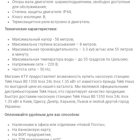
Опоры вала двигателя: шарикоподшипники, свободно доступные
для обслуживания;
Степень защиты двигателя: IP44;
Класс изоляции: B;
Термозащитное реле встроено в двигатель.
Технические характеристики:
Максимальный напор - 58 метров;
Максимальна глубина всасывания – 8 метров;
Максимальная производительность – 3.3 куб.м/час или 55 литров
в минуту;
Максимальная температура воды – до 35 градусов по Цельсию;
Напряжение сети – 220 В;
Частота сети – 50 Hz;
Магазин КТУ предоставляет возможность купить насосную станцию
Tekk Haus BS 1350 Inox 24L Inox 1.35 кВт от известного бренда Tekk Haus
по выгодной цене из нашего каталога. Мы являемся официальными
дистрибьюторами Tekk Haus, что гарантирует качество продукции.
Быстро доставим насосную станцию Tekk Haus BS 1350 Inox 24L Inox
1.35 кВт в Киев, Одессу, Днепр, Харьков, Львов и любой другой город
Украины.
Оплачивайте удобным для вас способом:
Наличными в офисе или отделении «Новой Почты»;
На банковскую карту;
На ФОП предприятия;
На ТОВ предприятия с НДС.