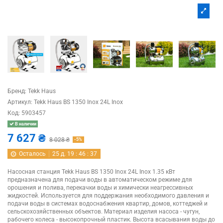
Бренд:
Tekk Haus
Артикул:
Tekk Haus BS 1350 Inox 24L Inox
Код:
5903457
В наличии
7 627 ₴
8 028 ₴
-5%
Осталось
25
д.
19
:
46
:
36
Насосная станция Tekk Haus BS 1350 Inox 24L Inox 1.35 кВт
предназначена для подачи воды в автоматическом режиме для
орошения и полива, перекачки воды и химически неагрессивных
жидкостей. Используется для поддержания необходимого давления и
подачи воды в системах водоснабжения квартир, домов, коттеджей и
сельскохозяйственных объектов. Материал изделия насоса - чугун,
рабочего колеса - высокопрочный пластик. Высота всасывания воды до