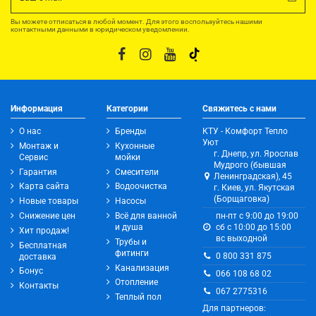
Вы можете отписаться в любой момент. Для этого воспользуйтесь нашими
контактными данными в юридическом уведомлении.
Информация
Категории
Свяжитесь с нами
О нас
Бренды
КТУ - Комфорт Тепло
Уют
Монтаж и
Кухонные
г. Днепр, ул. Ярослав
Сервис
мойки
Мудрого (бывшая
Гарантия
Смесители
Ленинградская), 45
Карта сайта
Водоочистка
г. Киев, ул. Якутская
(Борщаговка)
Новые товары
Насосы
Снижение цен
Всё для ванной
пн-пт с 9:00 до 19:00
и душа
сб с 10:00 до 15:00
Хит продаж!
вс выходной
Трубы и
Бесплатная
фитинги
0 800 331 875
доставка
Канализация
Бонус
066 108 68 02
Отопление
Контакты
067 2775316
Теплый пол
Для партнеров: