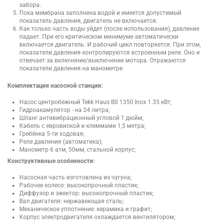
забора.
Пока мембрана заполнена водой и имеется допустимый
показатель давления, двигатель не включается.
Как только часть воды уйдет (после использования), давление
падает. При его критическом минимуме автоматически
включается двигатель. И рабочий цикл повторяется. При этом,
показатели давления контролируются встроенным реле. Оно и
отвечает за включение/выключение мотора. Отражаются
показатели давления на манометре.
Комплектация насосной станции:
Насос центробежный Tekk Haus BS 1350 Inox 1.35 кВт;
Гидроакамулятор - на 24 литра;
Шланг антивибрационный угловой 1 дюйм;
Кабель с евровилкой и клеммами 1,5 метра;
Гребёнка 5-ти ходовая;
Реле давления (автоматика);
Манометр 6 атм, 50мм, стальной корпус;
Конструктивные особенности:
Насосная часть изготовлена из чугуна;
Рабочее колесо: высокопрочный пластик;
Диффузор и эжектор: высокопрочный пластик;
Вал двигателя: нержавеющая сталь;
Механическое уплотнение: керамика и графит;
Корпус электродвигателя охлаждается вентилятором;