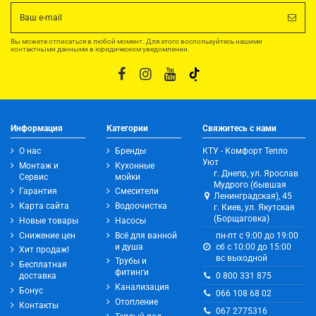
Вы можете отписаться в любой момент. Для этого воспользуйтесь нашими
контактными данными в юридическом уведомлении.
Информация
Категории
Свяжитесь с нами
О нас
Бренды
КТУ - Комфорт Тепло
Уют
Монтаж и
Кухонные
г. Днепр, ул. Ярослав
Сервис
мойки
Мудрого (бывшая
Гарантия
Смесители
Ленинградская), 45
Карта сайта
Водоочистка
г. Киев, ул. Якутская
(Борщаговка)
Новые товары
Насосы
Снижение цен
Всё для ванной
пн-пт с 9:00 до 19:00
и душа
сб с 10:00 до 15:00
Хит продаж!
вс выходной
Трубы и
Бесплатная
фитинги
0 800 331 875
доставка
Канализация
Бонус
066 108 68 02
Отопление
Контакты
067 2775316