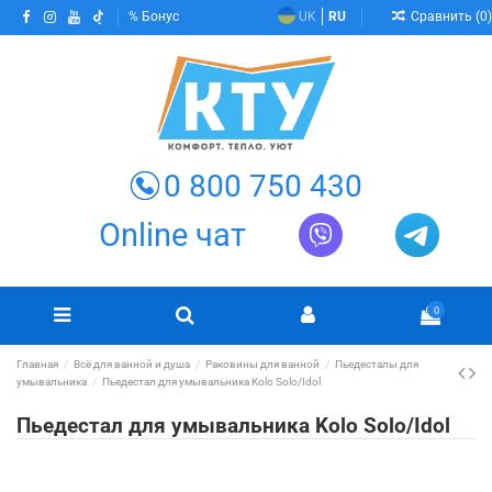
Сравнить (
0
)
Бонус
UK
RU
0 800 750 430
Online чат
0
Главная
Всё для ванной и душа
Раковины для ванной
Пьедесталы для
умывальника
Пьедестал для умывальника Kolo Solo/Idol
Пьедестал для умывальника Kolo Solo/Idol