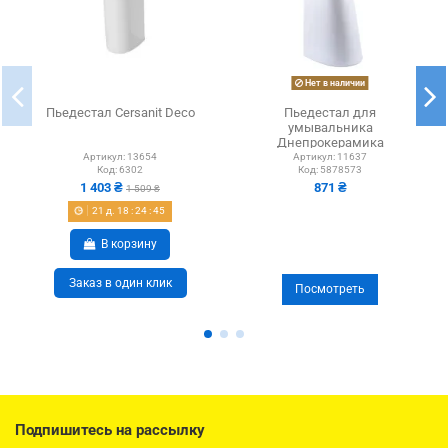
Нет в наличии
Пьедестал Cersanit Deco
Пьедестал для
умывальника
Днепрокерамика
Артикул:
13654
Артикул:
11637
Код:
6302
Код:
5878573
1 403 ₴
871 ₴
1 509 ₴
21
д.
18
:
24
:
44
В корзину
Заказ в один клик
Посмотреть
Подпишитесь на рассылку