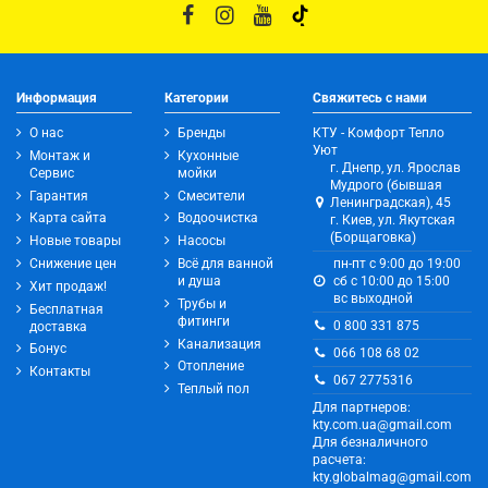
Информация
Категории
Свяжитесь с нами
О нас
Бренды
КТУ - Комфорт Тепло
Уют
Монтаж и
Кухонные
г. Днепр, ул. Ярослав
Сервис
мойки
Мудрого (бывшая
Гарантия
Смесители
Ленинградская), 45
Карта сайта
Водоочистка
г. Киев, ул. Якутская
(Борщаговка)
Новые товары
Насосы
Снижение цен
Всё для ванной
пн-пт с 9:00 до 19:00
и душа
сб с 10:00 до 15:00
Хит продаж!
вс выходной
Трубы и
Бесплатная
фитинги
0 800 331 875
доставка
Канализация
Бонус
066 108 68 02
Отопление
Контакты
067 2775316
Теплый пол
Для партнеров:
kty.com.ua@gmail.com
Для безналичного
расчета:
kty.globalmag@gmail.com