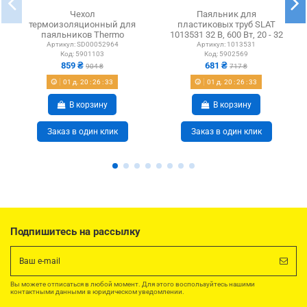
Чехол
Паяльник для
термоизоляционный для
пластиковых труб SLAT
паяльников Thermo
1013531 32 B, 600 Вт, 20 - 32
Alliance d20-63 мм
мм
Артикул:
SD00052964
Артикул:
1013531
Код:
5901103
Код:
5902569
859 ₴
681 ₴
904 ₴
717 ₴
01
д.
20
:
26
:
33
01
д.
20
:
26
:
33
В корзину
В корзину
Заказ в один клик
Заказ в один клик
Подпишитесь на рассылку
Вы можете отписаться в любой момент. Для этого воспользуйтесь нашими
контактными данными в юридическом уведомлении.