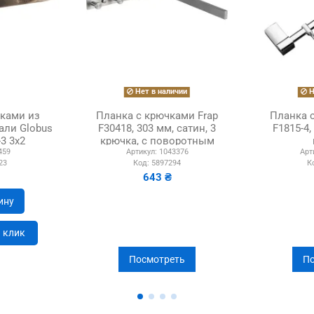
Нет в наличии
Н
чками из
Планка с крючками Frap
Планка 
али Globus
F30418, 303 мм, сатин, 3
F1815-4,
-3 3х2
крючка, с поворотным
459
Артикул:
1043376
Арт
держателем
23
Код:
5897294
К
643 ₴
ину
н клик
Посмотреть
По