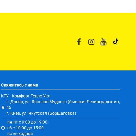
Свяжитесь с нами
КТУ - Комфорт Тепло Уют
г. Днепр, ул. Ярослав Мудрого (бывшая Ленинградская),
45
г. Киев, ул. Якутская (Борщаговка)
пн-пт с 9:00 до 19:00
сб с 10:00 до 15:00
вс выходной