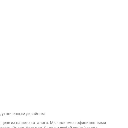
, утонченным дизайном.
й цене из нашего каталога. Мы являемся официальными
ессу, Днепр, Харьков, Львов и любой другой город