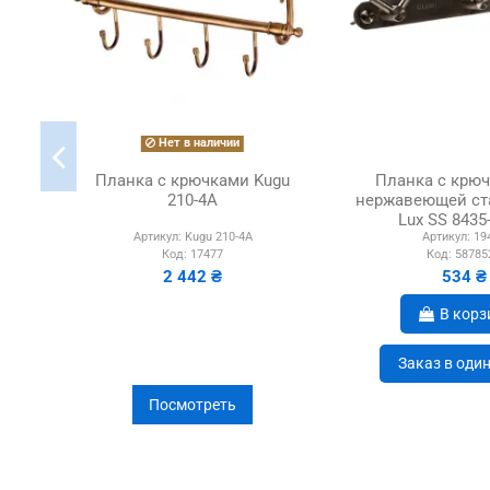
Нет в наличии
Планка с крючками Kugu
Планка с крю
210-4A
нержавеющей ст
Lux SS 8435
Артикул:
Kugu 210-4A
Артикул:
19
Код:
17477
Код:
58785
2 442 ₴
534 ₴
В корз
Заказ в оди
Посмотреть