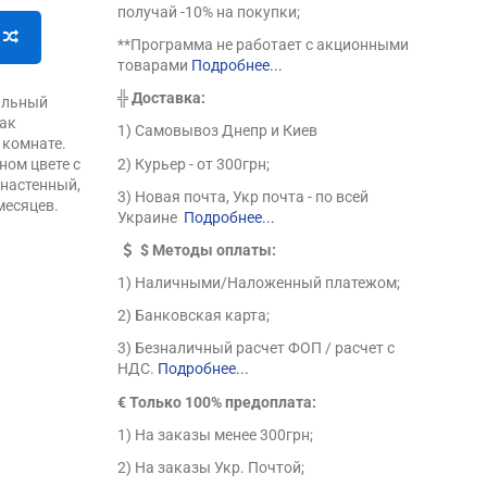
получай -10% на покупки;
**Программа не работает с акционными
товарами
Подробнее...
╬
Доставка:
тильный
как
1) Самовывоз Днепр и Киев
 комнате.
2) Курьер - от 300грн;
ном цвете с
 настенный,
3) Новая почта, Укр почта - по всей
месяцев.
Украине
Подробнее...
$
Методы оплаты:
1) Наличными/Наложенный платежом;
2) Банковская карта;
3) Безналичный расчет ФОП / расчет с
НДС.
Подробнее...
€ Только 100% предоплата:
1) На заказы менее 300грн;
2) На заказы Укр. Почтой;