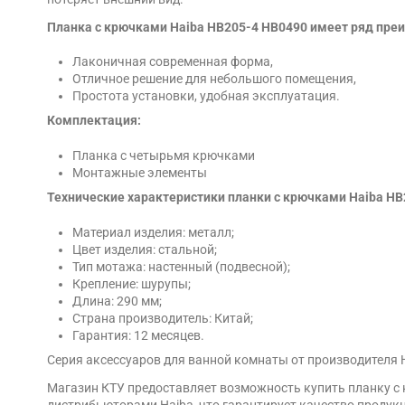
Планка с крючками Haiba HB205-4 HB0490 имеет ряд пре
Лаконичная современная форма,
Отличное решение для небольшого помещения,
Простота установки, удобная эксплуатация.
Комплектация:
Планка с четырьмя крючками
Монтажные элементы
Технические характеристики планки с крючками Haiba HB
Материал изделия: металл;
Цвет изделия: стальной;
Тип мотажа: настенный (подвесной);
Крепление: шурупы;
Длина: 290 мм;
Страна производитель: Китай;
Гарантия: 12 месяцев.
Серия аксессуаров для ванной комнаты от производителя 
Магазин КТУ предоставляет возможность купить планку с 
дистрибьюторами Haiba, что гарантирует качество продукц