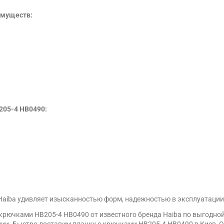
имуществ:
205-4 HB0490:
Haiba удивляет изысканностью форм, надежностью в эксплуатации
крючками HB205-4 HB0490 от известного бренда Haiba по выгодно
ии. Быстро доставим планку с крючками HB205-4 HB0490 в Киев, Од