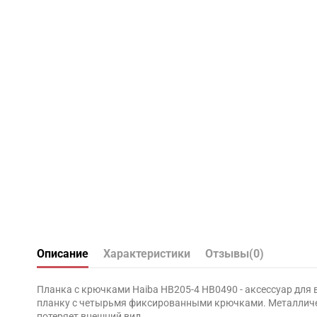
Описание
Характеристики
Отзывы
(0)
Планка с крючками Haiba HB205-4 HB0490 - аксессуар для 
планку с четырьмя фиксированными крючками. Металличес
потеряет внешний вид.