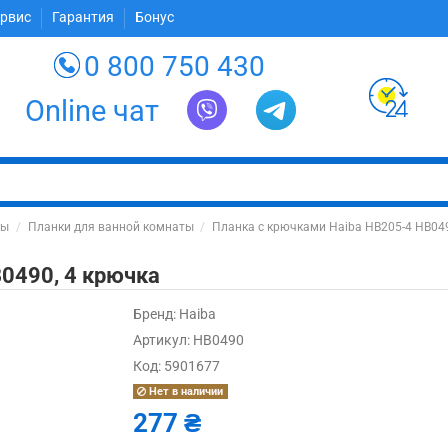
ервис
Гарантия
Бонус
0 800 750 430
Online чат
ты
Планки для ванной комнаты
Планка с крючками Haiba HB205-4 HB049
0490, 4 крючка
Бренд:
Haiba
Артикул:
HB0490
Код:
5901677
Нет в наличии
277 ₴