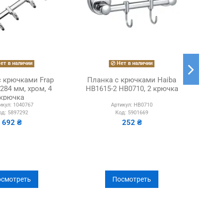
ет в наличии
Нет в наличии
с крючками Frap
Планка с крючками Haiba
Пл
 284 мм, хром, 4
HB1615-2 HB0710, 2 крючка
LR
крючка
икул:
1040767
Артикул:
HB0710
од:
5897292
Код:
5901669
692 ₴
252 ₴
смотреть
Посмотреть