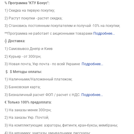
%
Программа "КТУ Бонус":
1) Скидка на первую покупку;
2) Растут покупки - растет скидка;
3) Становись постоянным покупателем и получай -10% на покупки;
**Программа не работает с акционными товарами
Подробнее...
╬
Доставка:
1) Самовывоз Днепр и Киев
2) Курьер - от 300грн;
3) Новая почта, Укр почта - по всей Украине
Подробнее...
$
Методы оплаты:
1) Наличными/Наложенный платежом;
2) Банковская карта;
3) Безналичный расчет ФОП / расчет с НДС.
Подробнее...
€ Только 100% предоплата:
1) На заказы менее 300грн;
2) На заказы Укр. Почтой;
3) На комплектующие: аэраторы, фитинги, кран-буксы, мембраны;
4) На керамику: унитазы, умывальники, писсуары;