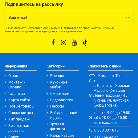
Подпишитесь на рассылку
Вы можете отписаться в любой момент. Для этого воспользуйтесь нашими
контактными данными в юридическом уведомлении.
Информация
Категории
Свяжитесь с нами
О нас
Бренды
КТУ - Комфорт Тепло
Уют
Монтаж и
Кухонные
г. Днепр, ул. Ярослав
Сервис
мойки
Мудрого (бывшая
Гарантия
Смесители
Ленинградская), 45
Карта сайта
Водоочистка
г. Киев, ул. Якутская
(Борщаговка)
Новые товары
Насосы
Снижение цен
Всё для ванной
пн-пт с 9:00 до 19:00
и душа
сб с 10:00 до 15:00
Хит продаж!
вс выходной
Трубы и
Бесплатная
фитинги
0 800 331 875
доставка
Канализация
Бонус