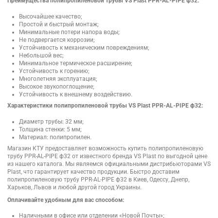
Преимущества полипропиленовой трубы VS Plast PPR-AL-PIPE ф32:
Высочайшее качество;
Простой и быстрый монтаж;
Минимальные потери напора воды;
Не подвергается коррозии;
Устойчивость к механическим повреждениям;
Небольшой вес;
Минимальное термическое расширение;
Устойчивость к горению;
Многолетняя эксплуатация;
Высокое звукопоглощение;
Устойчивость к внешнему воздействию.
Характеристики полипропиленовой трубы VS Plast PPR-AL-PIPE ф32:
Диаметр трубы: 32 мм;
Толщина стенки: 5 мм;
Материал: полипропилен.
Магазин КТУ предоставляет возможность купить полипропиленовую
трубу PPR-AL-PIPE ф32 от известного бренда VS Plast по выгодной цене
из нашего каталога. Мы являемся официальными дистрибьюторами VS
Plast, что гарантирует качество продукции. Быстро доставим
полипропиленовую трубу PPR-AL-PIPE ф32 в Киев, Одессу, Днепр,
Харьков, Львов и любой другой город Украины.
Оплачивайте удобным для вас способом:
Наличными в офисе или отделении «Новой Почты»;