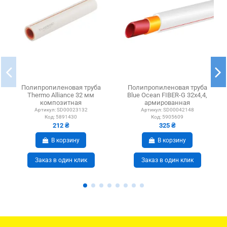
Полипропиленовая труба
Полипропиленовая труба
Thermo Alliance 32 мм
Blue Ocean FIBER-G 32х4,4,
композитная
армированная
стекловолокном, белая
Артикул:
SD00023132
Артикул:
SD00042148
Код:
5891430
Код:
5905609
212 ₴
325 ₴
В корзину
В корзину
Заказ в один клик
Заказ в один клик