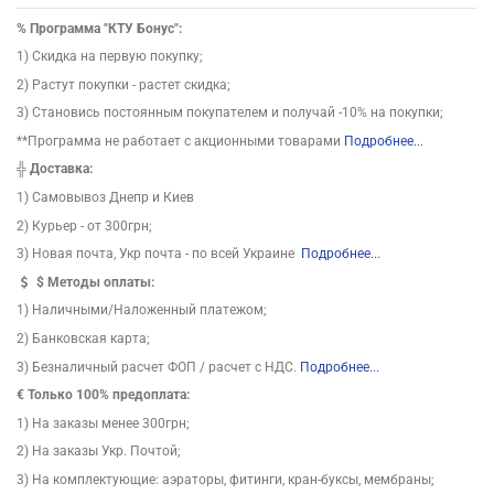
%
Программа "КТУ Бонус":
1) Скидка на первую покупку;
2) Растут покупки - растет скидка;
3) Становись постоянным покупателем и получай -10% на покупки;
**Программа не работает с акционными товарами
Подробнее...
╬
Доставка:
1) Самовывоз Днепр и Киев
2) Курьер - от 300грн;
3) Новая почта, Укр почта - по всей Украине
Подробнее...
$
Методы оплаты:
1) Наличными/Наложенный платежом;
2) Банковская карта;
3) Безналичный расчет ФОП / расчет с НДС.
Подробнее...
€ Только 100% предоплата:
1) На заказы менее 300грн;
2) На заказы Укр. Почтой;
3) На комплектующие: аэраторы, фитинги, кран-буксы, мембраны;