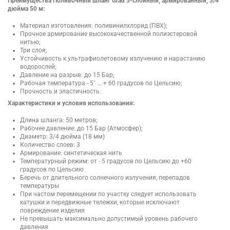
Преимущества Поливочный шланг Grad 3-слойный, армированный, 3/4
дюйма 50 м:
Материал изготовления: поливинилхлорид (ПВХ);
Прочное армирование высококачественной полиэстеровой
нитью;
Три слоя;
Устойчивость к ультрафиолетовому излучению и нарастанию
водорослей;
Давление на разрыв: до 15 Бар;
Рабочая температура - 5˚ ... + 60 градусов по Цельсию;
Прочность и эластичность.
Характеристики и условия использования:
Длина шланга: 50 метров;
Рабочее давление: до 15 Бар (Атмосфер);
Диаметр: 3/4 дюйма (18 мм)
Количество слоев: 3
Армирование: синтетическая нить
Температурный режим: от - 5 градусов по Цельсию до +60
градусов по Цельсию
Беречь от длительного солнечного излучения, перепадов
температуры
При частом перемещении по участку следует использовать
катушки и передвижные тележки, которые исключают
повреждение изделия
Не превышать максимально допустимый уровень рабочего
давления