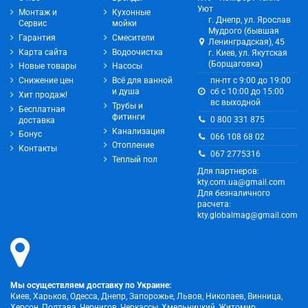
Уют
Монтаж и
Кухонные
г. Днепр, ул. Ярослав
Сервис
мойки
Мудрого (бывшая
Гарантия
Смесители
Ленинградская), 45
Карта сайта
Водоочистка
г. Киев, ул. Якутская
(Борщаговка)
Новые товары
Насосы
Снижение цен
Всё для ванной
пн-пт с 9:00 до 19:00
и душа
сб с 10:00 до 15:00
Хит продаж!
вс выходной
Трубы и
Бесплатная
фитинги
0 800 331 875
доставка
Канализация
Бонус
066 108 68 02
Отопление
Контакты
067 2775316
Теплый пол
Для партнеров:
kty.com.ua@gmail.com
Для безналичного
расчета:
kty.globalmag@gmail.com
Мы осуществляем доставку по Украине:
Киев, Харьков, Одесса, Днепр, Запорожье, Львов, Николаев, Винница,
Херсон, Полтава, Чернигов, Черкассы, Хмельницкий, Житомир,