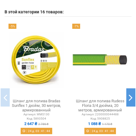
В этой категории 16 товаров:
-5%
-7%
Шланг для полива Bradas
Шланг для полива Rudess
Sunflex 1 дюйм, 30 метров,
Floria 3/4 дюйма, 20
армированный
метров, армированный
Артикул:
WMS130
Артикул:
2200000044488
Код:
5893504
Код:
5908825
2 647 ₴
1 088 ₴
2 786 ₴
1 170 ₴
24
д.
03
:
41
:
43
24
д.
03
:
41
:
43