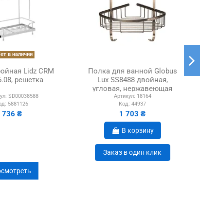
ет в наличии
ройная Lidz CRM
Полка для ванной Globus
П
6.08, решетка
Lux SS8488 двойная,
Mix
угловая, нержавеющая
MI6
ул:
SD00038588
Артикул:
18164
сталь, 20х20х42 см
од:
5881126
Код:
44937
736 ₴
1 703 ₴
В корзину
Заказ в один клик
смотреть