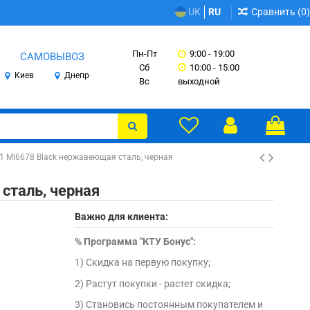
Сравнить (
0
)
UK
RU
Пн-Пт
9:00 - 19:00
САМОВЫВОЗ
Сб
10:00 - 15:00
Киев
Днепр
Вс
выходной
1 MI6678 Black нержавеющая сталь, черная
сталь, черная
Важно для клиента:
%
Программа "КТУ Бонус":
1) Скидка на первую покупку;
2) Растут покупки - растет скидка;
3) Становись постоянным покупателем и