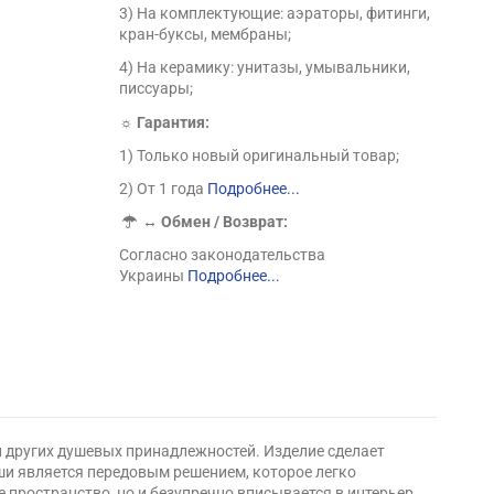
3) На комплектующие: аэраторы, фитинги,
кран-буксы, мембраны;
4) На керамику: унитазы, умывальники,
писсуары;
☼ Гарантия:
1) Только новый оригинальный товар;
2) От 1 года
Подробнее...
↔
Обмен / Возврат:
Согласно законодательства
Украины
Подробнее...
и других душевых принадлежностей. Изделие сделает
иши является передовым решением, которое легко
 пространство, но и безупречно вписывается в интерьер,