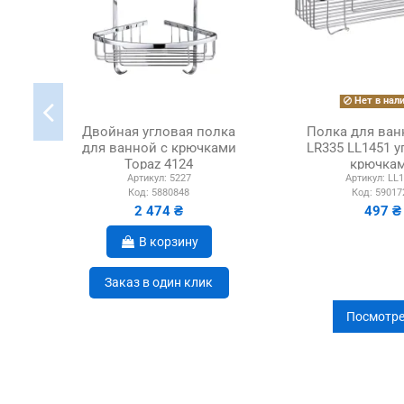
Нет в нал
Двойная угловая полка
Полка для ванн
для ванной с крючками
LR335 LL1451 у
Topaz 4124
крючка
Артикул:
5227
Артикул:
LL1
Код:
5880848
Код:
59017
2 474 ₴
497 ₴
В корзину
Заказ в один клик
Посмотре