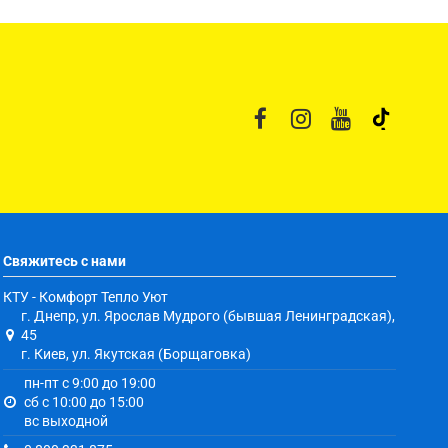
Свяжитесь с нами
КТУ - Комфорт Тепло Уют
г. Днепр, ул. Ярослав Мудрого (бывшая Ленинградская),
45
г. Киев, ул. Якутская (Борщаговка)
пн-пт с 9:00 до 19:00
сб с 10:00 до 15:00
вс выходной