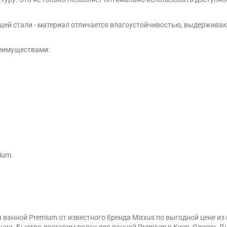
ей стали - материал отличается влагоустойчивостью, выдерживают
реимуществами:
ium:
 ванной Premium от известного бренда Mixxus по выгодной цене 
ции. Быстро доставим полку для ванной Premium в Киев, Одессу, Д