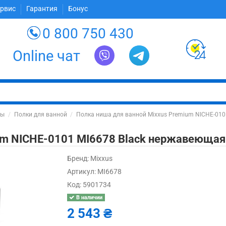
ервис
Гарантия
Бонус
0 800 750 430
Online чат
ты
Полки для ванной
Полка ниша для ванной Mixxus Premium NICHE-010
um NICHE-0101 MI6678 Black нержавеющая 
Бренд:
Mixxus
Артикул:
MI6678
Код:
5901734
В наличии
2 543 ₴