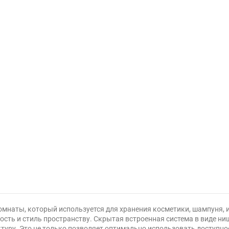
комнаты, который используется для хранения косметики, шампуня, 
ость и стиль пространству. Скрытая встроенная система в виде н
туру. Это не только позволяет оптимально использовать доступное