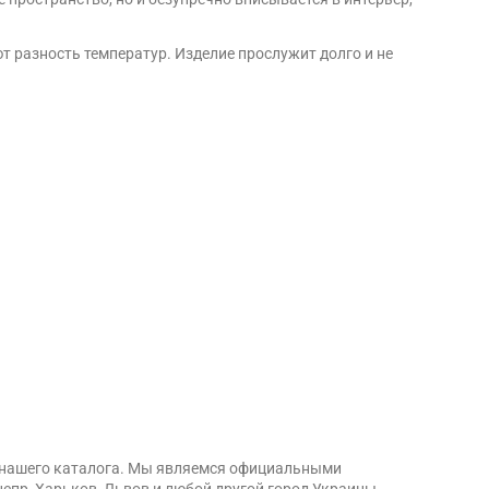
 разность температур. Изделие прослужит долго и не
из нашего каталога. Мы являемся официальными
непр, Харьков, Львов и любой другой город Украины.