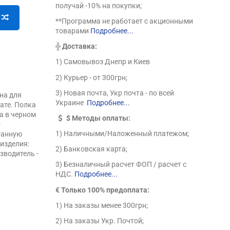
получай -10% на покупки;
**Программа не работает с акционными
товарами
Подробнее...
╬
Доставка:
1) Самовывоз Днепр и Киев
2) Курьер - от 300грн;
3) Новая почта, Укр почта - по всей
на для
Украине
Подробнее...
ате. Полка
а в черном
$
Методы оплаты:
о
1) Наличными/Наложенный платежом;
отанную
 изделия:
2) Банковская карта;
изводитель -
3) Безналичный расчет ФОП / расчет с
НДС.
Подробнее...
€ Только 100% предоплата:
1) На заказы менее 300грн;
2) На заказы Укр. Почтой;