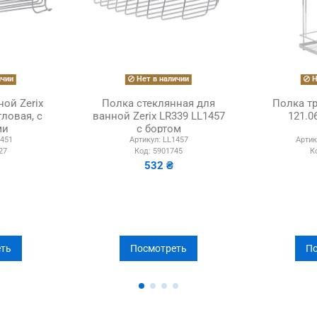
ичии
Нет в наличии
Н
ой Zerix
Полка стеклянная для
Полка т
гловая, с
ванной Zerix LR339 LL1457
121.0
ми
с бортом
451
Артикул:
LL1457
Артик
27
Код:
5901745
К
532 ₴
ть
Посмотреть
По