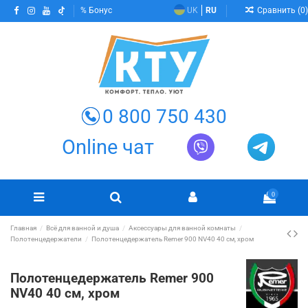
Сравнить (
0
)
Бонус
UK
RU
0 800 750 430
Online чат
0
Главная
Всё для ванной и душа
Аксессуары для ванной комнаты
Полотенцедержатели
Полотенцедержатель Remer 900 NV40 40 см, хром
Полотенцедержатель Remer 900
NV40 40 см, хром