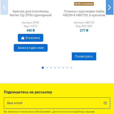
Нет в наличии
Крючок для полотенец
Планка с крючками Haiba
Remer Zip ZP50 одинарный
HB209-8 HB0729, 8 крючков
Артикул:
ZP50
Артикул:
HB0729
Код:
14575
Код:
5901680
445 ₴
277 ₴
В корзину
Заказ в один клик
Посмотреть
Подпишитесь на рассылку
Вы можете отписаться в любой момент. Для этого воспользуйтесь нашими