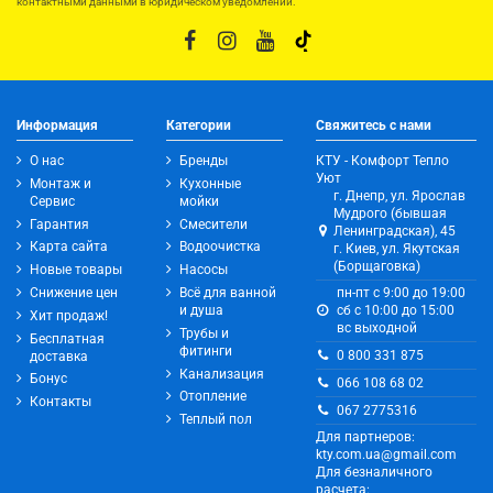
контактными данными в юридическом уведомлении.
Информация
Категории
Свяжитесь с нами
О нас
Бренды
КТУ - Комфорт Тепло
Уют
Монтаж и
Кухонные
г. Днепр, ул. Ярослав
Сервис
мойки
Мудрого (бывшая
Гарантия
Смесители
Ленинградская), 45
Карта сайта
Водоочистка
г. Киев, ул. Якутская
(Борщаговка)
Новые товары
Насосы
Снижение цен
Всё для ванной
пн-пт с 9:00 до 19:00
и душа
сб с 10:00 до 15:00
Хит продаж!
вс выходной
Трубы и
Бесплатная
фитинги
0 800 331 875
доставка
Канализация
Бонус
066 108 68 02
Отопление
Контакты
067 2775316
Теплый пол
Для партнеров:
kty.com.ua@gmail.com
Для безналичного
расчета: