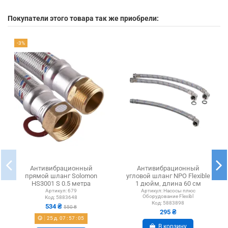
Покупатели этого товара так же приобрели:
-3%
Антивибрационный
Антивибрационный
прямой шланг Solomon
угловой шланг NPO Flexible
HS3001 S 0.5 метра
1 дюйм, длина 60 см
Артикул:
679
Артикул:
Насосы плюс
Оборудование Flexibl
Код:
5883648
Код:
5883898
534 ₴
550 ₴
295 ₴
25
д.
07
:
57
:
04
В корзину