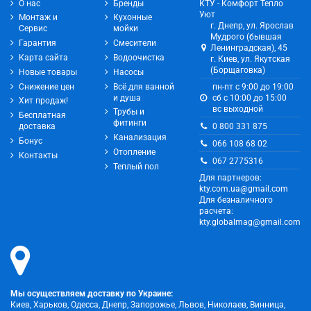
О нас
Бренды
КТУ - Комфорт Тепло
Уют
Монтаж и
Кухонные
г. Днепр, ул. Ярослав
Сервис
мойки
Мудрого (бывшая
Гарантия
Смесители
Ленинградская), 45
Карта сайта
Водоочистка
г. Киев, ул. Якутская
(Борщаговка)
Новые товары
Насосы
Снижение цен
Всё для ванной
пн-пт с 9:00 до 19:00
и душа
сб с 10:00 до 15:00
Хит продаж!
вс выходной
Трубы и
Бесплатная
фитинги
0 800 331 875
доставка
Канализация
Бонус
066 108 68 02
Отопление
Контакты
067 2775316
Теплый пол
Для партнеров:
kty.com.ua@gmail.com
Для безналичного
расчета:
kty.globalmag@gmail.com
Мы осуществляем доставку по Украине:
Киев, Харьков, Одесса, Днепр, Запорожье, Львов, Николаев, Винница,