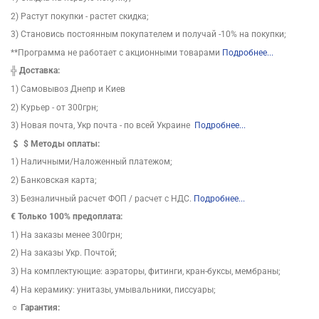
2) Растут покупки - растет скидка;
3) Становись постоянным покупателем и получай -10% на покупки;
**Программа не работает с акционными товарами
Подробнее...
╬
Доставка:
1) Самовывоз Днепр и Киев
2) Курьер - от 300грн;
3) Новая почта, Укр почта - по всей Украине
Подробнее...
$
Методы оплаты:
1) Наличными/Наложенный платежом;
2) Банковская карта;
3) Безналичный расчет ФОП / расчет с НДС.
Подробнее...
€ Только 100% предоплата:
1) На заказы менее 300грн;
2) На заказы Укр. Почтой;
3) На комплектующие: аэраторы, фитинги, кран-буксы, мембраны;
4) На керамику: унитазы, умывальники, писсуары;
☼ Гарантия: