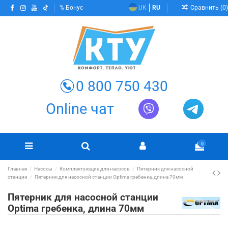
Сравнить (
0
)
Бонус
UK
RU
0 800 750 430
Online чат
0
Главная
Насосы
Комплектующие для насосов
Пятерник для насосной
станции
Пятерник для насосной станции Optima гребенка, длина 70мм
Пятерник для насосной станции
Optima гребенка, длина 70мм