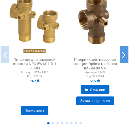
Нет в наличии
Пятерник для насосной
Пятерник для насосной
станции NPO 5WAY L D-1
станции Optima гребенка,
80 мм
длина 80 мм
Артикул:
5WAY L D-1
Артикул:
1463
Код:
17169
Код:
5895344
167 ₴
202 ₴
В корзину
Заказ в один клик
Посмотреть