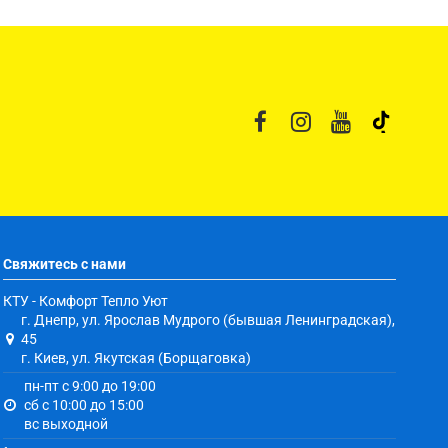
Свяжитесь с нами
КТУ - Комфорт Тепло Уют
г. Днепр, ул. Ярослав Мудрого (бывшая Ленинградская),
45
г. Киев, ул. Якутская (Борщаговка)
пн-пт с 9:00 до 19:00
сб с 10:00 до 15:00
вс выходной