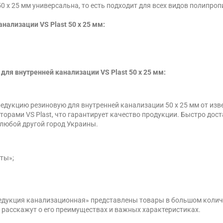
0 х 25 мм универсальна, то есть подходит для всех видов полипро
ализации VS Plast 50 х 25 мм:
для внутренней канализации VS Plast 50 х 25 мм:
дукцию резиновую для внутренней канализации 50 х 25 мм от извес
рами VS Plast, что гарантирует качество продукции. Быстро дос
и любой другой город Украины.
ты»;
Редукция канализационная» представлены товары в большом колич
 расскажут о его преимуществах и важных характеристиках.