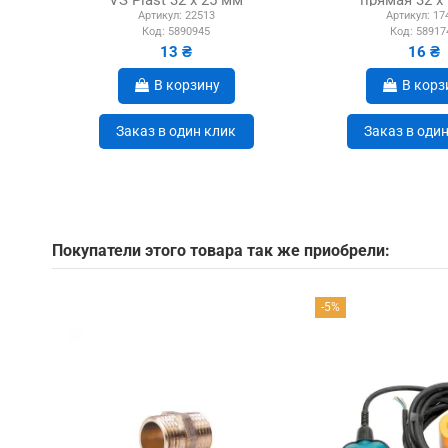
VS Plast 32 х 25 мм
прямая 32 х
Артикул:
22513
Артикул:
17
Код:
5890945
Код:
58917
13 ₴
16 ₴
В корзину
В корз
Заказ в один клик
Заказ в оди
Покупатели этого товара так же приобрели:
-5%