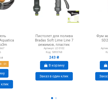
ель
Пистолет для полива
Фум жи
Aquatica
Bradas Soft Lime Line 7
SD2
2x3m
режимов, пластик
667
Артикул:
LE-5102
Артик
 кабель 5
6
Код:
5893768
К
в
243 ₴
1 ₴
58
:
00
В корзину
ину
Заказ в один клик
Заказ
н клик