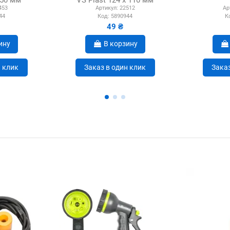
 50 мм
VS Plast 124 х 110 мм
453
Артикул:
22512
Ар
44
Код:
5890944
К
49 ₴
ину
В корзину
н клик
Заказ в один клик
Заказ