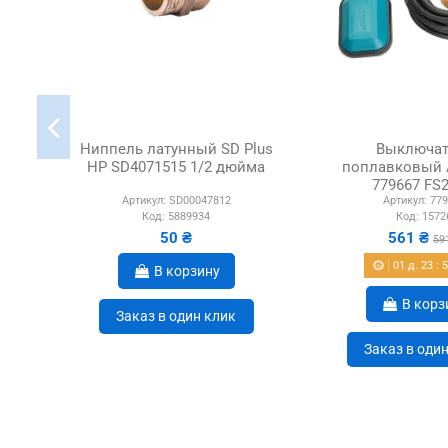
Ниппель латунный SD Plus
Выключат
НР SD4071515 1/2 дюйма
поплавковый 
779667 FS
Артикул:
SD00047812
Артикул:
779
универсальный,
Код:
5889934
Код:
1572
метро
50 ₴
561 ₴
59
01
д.
23
:
В корзину
В корз
Заказ в один клик
Заказ в оди