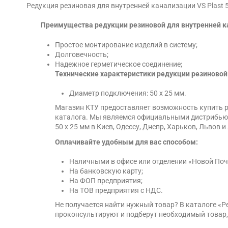
Редукция резиновая для внутренней канализации VS Plast 5
Преимущества редукции резиновой для внутренней кан
Простое монтирование изделий в систему;
Долговечность;
Надежное герметическое соединение;
Технические характеристики редукции резиновой 
Диаметр подключения: 50 х 25 мм.
Магазин КТУ предоставляет возможность купить ре
каталога. Мы являемся официальными дистрибьюто
50 х 25 мм в Киев, Одессу, Днепр, Харьков, Львов 
Оплачивайте удобным для вас способом:
Наличными в офисе или отделении «Новой Поч
На банковскую карту;
На ФОП предприятия;
На ТОВ предприятия с НДС.
Не получается найти нужный товар? В каталоге «
проконсультируют и подберут необходимый товар,