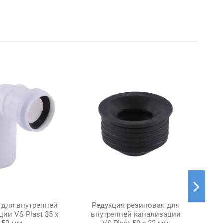
 для внутренней
Редукция резиновая для
Ре
ии VS Plast 35 х
внутренней канализации
вн