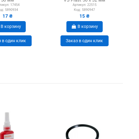
50 мм
VS Plast 50 х 32 мм
тикул:
17454
Артикул:
22515
од:
5890934
Код:
5890947
17 ₴
15 ₴
В корзину
В корзину
 в один клик
Заказ в один клик
-8%