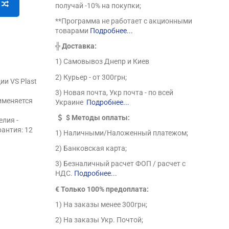
получай -10% на покупки;
**Программа не работает с акционными
товарами
Подробнее...
╬
Доставка:
1) Самовывоз Днепр и Киев
2) Курьер - от 300грн;
ии VS Plast
3) Новая почта, Укр почта - по всей
именяется
Украине
Подробнее...
$
Методы оплаты:
лия -
рантия: 12
1) Наличными/Наложенный платежом;
2) Банковская карта;
3) Безналичный расчет ФОП / расчет с
НДС.
Подробнее...
€ Только 100% предоплата:
1) На заказы менее 300грн;
2) На заказы Укр. Почтой;