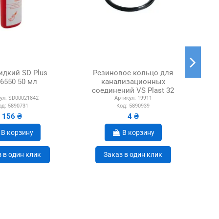
дкий SD Plus
Резиновое кольцо для
Ш
6550 50 мл
канализационных
ма
соединений VS Plast 32
20
ул:
SD00021842
Артикул:
19911
од:
5890731
Код:
5890939
156 ₴
4 ₴
В корзину
В корзину
 в один клик
Заказ в один клик