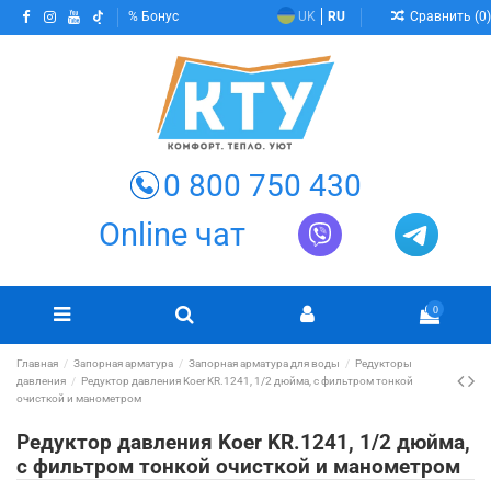
Сравнить (
0
)
Бонус
UK
RU
0 800 750 430
Online чат
0
Главная
Запорная арматура
Запорная арматура для воды
Редукторы
давления
Редуктор давления Koer KR.1241, 1/2 дюйма, с фильтром тонкой
очисткой и манометром
Редуктор давления Koer KR.1241, 1/2 дюйма,
с фильтром тонкой очисткой и манометром