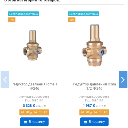
В этой категории 16 товаров:
Бесплатная доставка
Бесплатная доставка
-7%
-6%
Редуктор давления Icma 1
Редуктор давления Icma
№246
1/2 №246
Артикул:
SD00008055
Артикул:
SD00008056
Код:
5880106
Код:
5880107
3 328 ₴
1 987 ₴
3 578 ₴
2 114 ₴
00
д.
14
:
51
:
46
00
д.
14
:
51
:
46
В корзину
В корзину