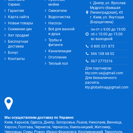
г. Днепр, ул. Ярослав
Сервис
мойки
Мудрого (бывшая
Гарантия
Смесители
Ленинградская), 45
Карта сайта
Водоочистка
г. Киев, ул. Якутская
(Борщаговка)
Новые товары
Насосы
Снижение цен
Всё для ванной
пн-пт с 9:00 до 19:00
и душа
сб с 10:00 до 15:00
Хит продаж!
вс выходной
Трубы и
Бесплатная
фитинги
0 800 331 875
доставка
Канализация
Бонус
066 108 68 02
Отопление
Контакты
067 2775316
Теплый пол
Для партнеров:
kty.com.ua@gmail.com
Для безналичного
расчета:
kty.globalmag@gmail.com
Мы осуществляем доставку по Украине:
Киев, Харьков, Одесса, Днепр, Запорожье, Львов, Николаев, Винница,
Херсон, Полтава, Чернигов, Черкассы, Хмельницкий, Житомир,
Черновцы, Сумы, Ровно, Ивано-Франковск, Кропивницкий, Тернополь,