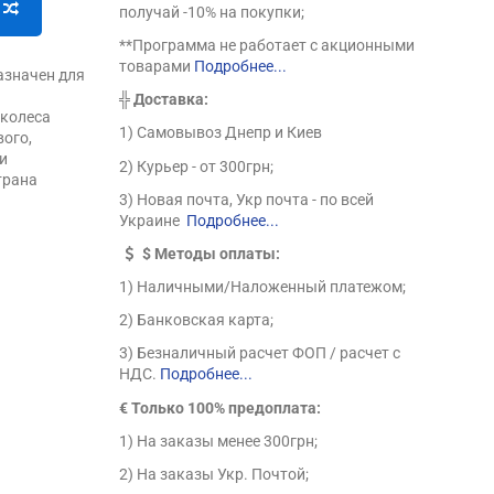
получай -10% на покупки;
**Программа не работает с акционными
товарами
Подробнее...
азначен для
╬
Доставка:
 колеса
1) Самовывоз Днепр и Киев
вого,
и
2) Курьер - от 300грн;
трана
3) Новая почта, Укр почта - по всей
Украине
Подробнее...
$
Методы оплаты:
1) Наличными/Наложенный платежом;
2) Банковская карта;
3) Безналичный расчет ФОП / расчет с
НДС.
Подробнее...
€ Только 100% предоплата:
1) На заказы менее 300грн;
2) На заказы Укр. Почтой;