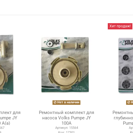
Хит продаж!
Нет в наличии
Н
плект для
Ремонтный комплект для
Ремонтны
Pumpe JY
насоса Volks Pumpe JY
глубинно
 A(a)
100A
Pump
567
Артикул:
15564
Ар
9
Код:
17301
К