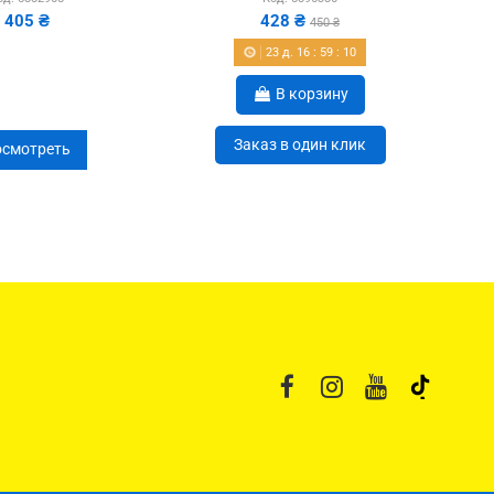
405 ₴
428 ₴
450 ₴
23
д.
16
:
59
:
09
В корзину
Заказ в один клик
смотреть