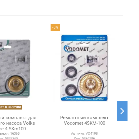
-5%
Хит 
ет в наличии
й комплект для
Ремонтный комплект
Ре
го насоса Volks
Vodomet 4SKM-100
н
e 4 SKm100
тикул:
16365
Артикул:
VO4198
од:
5882965
Код:
5896386