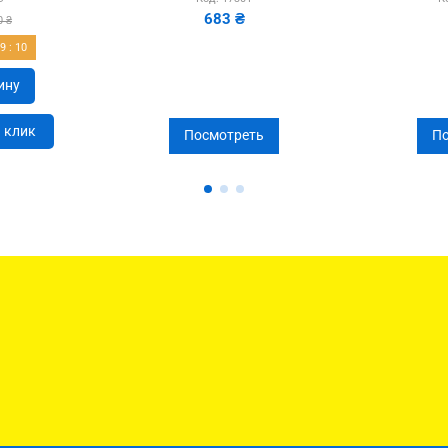
683 ₴
0 ₴
59
:
09
ину
н клик
Посмотреть
По