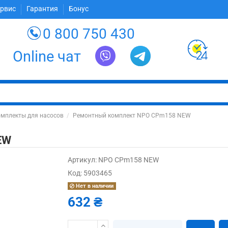
ервис
Гарантия
Бонус
0 800 750 430
Online чат
мплекты для насосов
Ремонтный комплект NPO CPm158 NEW
EW
Артикул:
NPO CPm158 NEW
Код:
5903465
Нет в наличии
632 ₴