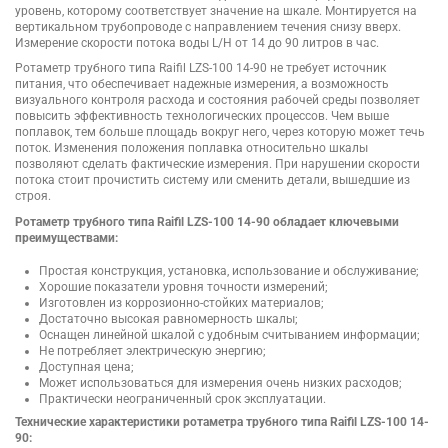
уровень, которому соответствует значение на шкале. Монтируется на
вертикальном трубопроводе с направлением течения снизу вверх.
Измерение скорости потока воды L/H от 14 до 90 литров в час.
Ротаметр трубного типа Raifil LZS-100 14-90 не требует источник
питания, что обеспечивает надежные измерения, а возможность
визуального контроля расхода и состояния рабочей среды позволяет
повысить эффективность технологических процессов. Чем выше
поплавок, тем больше площадь вокруг него, через которую может течь
поток. Изменения положения поплавка относительно шкалы
позволяют сделать фактические измерения. При нарушении скорости
потока стоит прочистить систему или сменить детали, вышедшие из
строя.
Ротаметр трубного типа Raifil LZS-100 14-90 обладает ключевыми
преимуществами:
Простая конструкция, установка, использование и обслуживание;
Хорошие показатели уровня точности измерений;
Изготовлен из коррозионно-стойких материалов;
Достаточно высокая равномерность шкалы;
Оснащен линейной шкалой с удобным считыванием информации;
Не потребляет электрическую энергию;
Доступная цена;
Может использоваться для измерения очень низких расходов;
Практически неограниченный срок эксплуатации.
Технические характеристики ротаметра трубного типа Raifil LZS-100 14-
90: