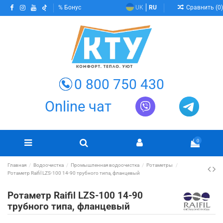
Сравнить (
0
)
Бонус
UK
RU
0 800 750 430
Online чат
0
Главная
Водоочистка
Промышленная водоочистка
Ротаметры
Ротаметр Raifil LZS-100 14-90 трубного типа, фланцевый
Ротаметр Raifil LZS-100 14-90
трубного типа, фланцевый