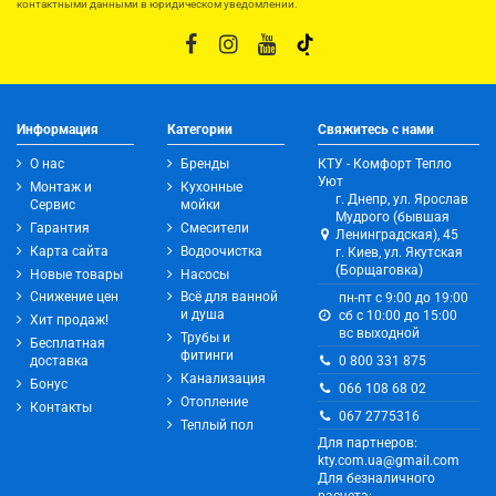
контактными данными в юридическом уведомлении.
Информация
Категории
Свяжитесь с нами
О нас
Бренды
КТУ - Комфорт Тепло
Уют
Монтаж и
Кухонные
г. Днепр, ул. Ярослав
Сервис
мойки
Мудрого (бывшая
Гарантия
Смесители
Ленинградская), 45
Карта сайта
Водоочистка
г. Киев, ул. Якутская
(Борщаговка)
Новые товары
Насосы
Снижение цен
Всё для ванной
пн-пт с 9:00 до 19:00
и душа
сб с 10:00 до 15:00
Хит продаж!
вс выходной
Трубы и
Бесплатная
фитинги
0 800 331 875
доставка
Канализация
Бонус
066 108 68 02
Отопление
Контакты
067 2775316
Теплый пол
Для партнеров:
kty.com.ua@gmail.com
Для безналичного
расчета: