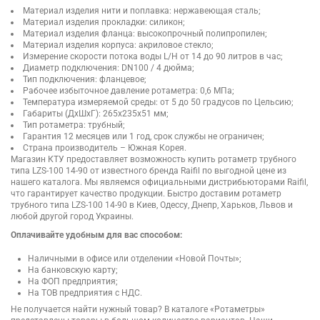
Материал изделия нити и поплавка: нержавеющая сталь;
Материал изделия прокладки: силикон;
Материал изделия фланца: высокопрочный полипропилен;
Материал изделия корпуса: акриловое стекло;
Измерение скорости потока воды L/H от 14 до 90 литров в час;
Диаметр подключения: DN100 / 4 дюйма;
Тип подключения: фланцевое;
Рабочее избыточное давление ротаметра: 0,6 МПа;
Температура измеряемой среды: от 5 до 50 градусов по Цельсию;
Габариты (ДхШхГ): 265х235х51 мм;
Тип ротаметра: трубный;
Гарантия 12 месяцев или 1 год, срок службы не ограничен;
Страна производитель – Южная Корея.
Магазин КТУ предоставляет возможность купить ротаметр трубного
типа LZS-100 14-90 от известного бренда Raifil по выгодной цене из
нашего каталога. Мы являемся официальными дистрибьюторами Raifil,
что гарантирует качество продукции. Быстро доставим ротаметр
трубного типа LZS-100 14-90 в Киев, Одессу, Днепр, Харьков, Львов и
любой другой город Украины.
Оплачивайте удобным для вас способом:
Наличными в офисе или отделении «Новой Почты»;
На банковскую карту;
На ФОП предприятия;
На ТОВ предприятия с НДС.
Не получается найти нужный товар? В каталоге «Ротаметры»