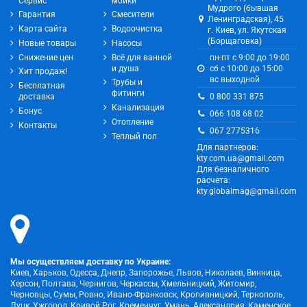
Сервис
мойки
Мудрого (бывшая
Гарантия
Смесители
Ленинградская), 45
Карта сайта
Водоочистка
г. Киев, ул. Якутская
(Борщаговка)
Новые товары
Насосы
Снижение цен
Всё для ванной
пн-пт с 9:00 до 19:00
и душа
сб с 10:00 до 15:00
Хит продаж!
вс выходной
Трубы и
Бесплатная
фитинги
0 800 331 875
доставка
Канализация
Бонус
066 108 68 02
Отопление
Контакты
067 2775316
Теплый пол
Для партнеров:
kty.com.ua@gmail.com
Для безналичного
расчета:
kty.globalmag@gmail.com
Мы осуществляем доставку по Украине:
Киев, Харьков, Одесса, Днепр, Запорожье, Львов, Николаев, Винница,
Херсон, Полтава, Чернигов, Черкассы, Хмельницкий, Житомир,
Черновцы, Сумы, Ровно, Ивано-Франковск, Кропивницкий, Тернополь,
Луцк, Ужгород, Кривой Рог, Кременчуг, Умань, Александрия, Каменское,