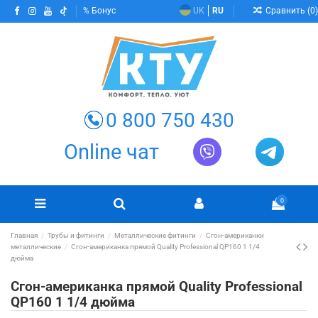
Сравнить (
0
)
Бонус
UK
RU
0 800 750 430
Online чат
0
Главная
Трубы и фитинги
Металлические фитинги
Сгон-американки
металлические
Сгон-американка прямой Quality Professional QP160 1 1/4
дюйма
Сгон-американка прямой Quality Professional
QP160 1 1/4 дюйма