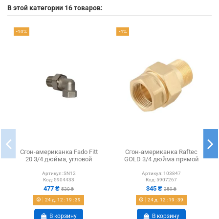
В этой категории 16 товаров:
-10%
-4%
Сгон-американка Fado Fitt
Сгон-американка Raftec
20 3/4 дюйма, угловой
GOLD 3/4 дюйма прямой
Артикул:
SN12
Артикул:
103847
Код:
5904433
Код:
5907267
477 ₴
345 ₴
530 ₴
359 ₴
24
д.
12
:
19
:
38
24
д.
12
:
19
:
38
В корзину
В корзину