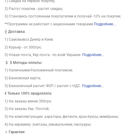
1) Скидка на первую покупку;
2) Растут покупки - растет скидка;
3) Становись постоянным покупателем и получай -10% на покупки;
**Программа не работает с акционными товарами
Подробнее...
╬
Доставка:
1) Самовывоз Днепр и Киев
2) Курьер - от 300грн;
3) Новая почта, Укр почта - по всей Украине
Подробнее...
$
Методы оплаты:
1) Наличными/Наложенный платежом;
2) Банковская карта;
3) Безналичный расчет ФОП / расчет с НДС.
Подробнее...
€ Только 100% предоплата:
1) На заказы менее 300грн;
2) На заказы Укр. Почтой;
3) На комплектующие: аэраторы, фитинги, кран-буксы, мембраны;
4) На керамику: унитазы, умывальники, писсуары;
☼ Гарантия: