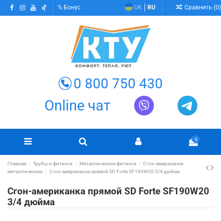
Сравнить (
0
)
Бонус
UK
RU
0 800 750 430
Online чат
0
Главная
Трубы и фитинги
Металлические фитинги
Сгон-американки
металлические
Сгон-американка прямой SD Forte SF190W20 3/4 дюйма
Сгон-американка прямой SD Forte SF190W20
3/4 дюйма