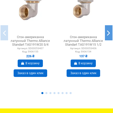
Сгон-американка
Сгон-американка
латунный Thermo Alliance
латунный Thermo Alliance
Standart TAS191W20 3/4
Standart TAS191W15 1/2
дюйма, угловой
дюйма, угловой
Артикул:
SD00053407
Артикул:
SD00053406
Код:
5906155
Код:
5906154
226 ₴
137 ₴
В корзину
В корзину
Заказ в один клик
Заказ в один клик