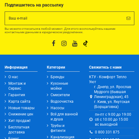
Подпишитесь на рассылку
Вы можете отписаться в любой момент. Для этого воспользуйтесь нашими
контактными данными в юридическом уведомлении.
Информация
Категории
Свяжитесь с нами
О нас
Бренды
КТУ - Комфорт Тепло
Уют
Монтаж и
Кухонные
г. Днепр, ул. Ярослав
Сервис
мойки
Мудрого (бывшая
Гарантия
Смесители
Ленинградская), 45
Карта сайта
Водоочистка
г. Киев, ул. Якутская
(Борщаговка)
Новые товары
Насосы
Снижение цен
Всё для ванной
пн-пт с 9:00 до 19:00
и душа
сб с 10:00 до 15:00
Хит продаж!
вс выходной
Трубы и
Бесплатная
фитинги
0 800 331 875
доставка
Канализация
Бонус