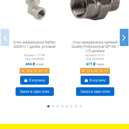
Сгон-американка Raftec
Сгон-американка прямой
AS03-U 1 дюйм, угловой
Quality Professional QP160 1
1/2 дюйма
Артикул:
72190
Артикул:
5131
Код:
5898589
Код:
5893920
694 ₴
677 ₴
723 ₴
736 ₴
25
д.
03
:
29
:
27
25
д.
03
:
29
:
27
В корзину
В корзину
Заказ в один клик
Заказ в один клик