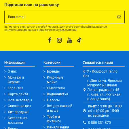
Подпишитесь на рассылку
Вы можете отписаться в любой момент. Для этого воспользуйтесь нашими
контактными данными в юридическом уведомлении.
Информация
Категории
Свяжитесь с нами
О нас
Бренды
КТУ - Комфорт Тепло
Уют
Монтаж и
Кухонные
г. Днепр, ул. Ярослав
Сервис
мойки
Мудрого (бывшая
Гарантия
Смесители
Ленинградская), 45
Карта сайта
Водоочистка
г. Киев, ул. Якутская
(Борщаговка)
Новые товары
Насосы
Снижение цен
Всё для ванной
пн-пт с 9:00 до 19:00
и душа
сб с 10:00 до 15:00
Хит продаж!
вс выходной
Трубы и
Бесплатная
фитинги
0 800 331 875
доставка
Канализация
Бонус