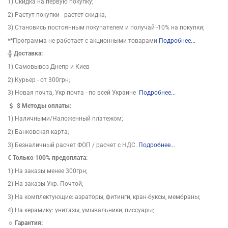
1) Скидка на первую покупку;
2) Растут покупки - растет скидка;
3) Становись постоянным покупателем и получай -10% на покупки;
**Программа не работает с акционными товарами
Подробнее...
╬
Доставка:
1) Самовывоз Днепр и Киев
2) Курьер - от 300грн;
3) Новая почта, Укр почта - по всей Украине
Подробнее...
$
Методы оплаты:
1) Наличными/Наложенный платежом;
2) Банковская карта;
3) Безналичный расчет ФОП / расчет с НДС.
Подробнее...
€ Только 100% предоплата:
1) На заказы менее 300грн;
2) На заказы Укр. Почтой;
3) На комплектующие: аэраторы, фитинги, кран-буксы, мембраны;
4) На керамику: унитазы, умывальники, писсуары;
☼ Гарантия: