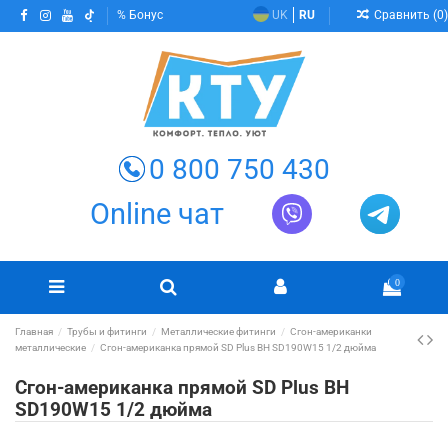
Сравнить (
0
)
Бонус
UK
RU
0 800 750 430
Online чат
0
Главная
Трубы и фитинги
Металлические фитинги
Сгон-американки
металлические
Сгон-американка прямой SD Plus ВН SD190W15 1/2 дюйма
Сгон-американка прямой SD Plus ВН
SD190W15 1/2 дюйма