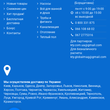
(Борщаговка)
Новые товары
Насосы
Снижение цен
Всё для ванной
пн-пт с 9:00 до 19:00
и душа
сб с 10:00 до 15:00
Хит продаж!
вс выходной
Трубы и
Бесплатная
фитинги
0 800 331 875
доставка
Канализация
Бонус
066 108 68 02
Отопление
Контакты
067 2775316
Теплый пол
Для партнеров:
kty.com.ua@gmail.com
Для безналичного
расчета:
kty.globalmag@gmail.com
Мы осуществляем доставку по Украине:
Киев, Харьков, Одесса, Днепр, Запорожье, Львов, Николаев, Винница,
Херсон, Полтава, Чернигов, Черкассы, Хмельницкий, Житомир,
Черновцы, Сумы, Ровно, Ивано-Франковск, Кропивницкий, Тернополь,
Луцк, Ужгород, Кривой Рог, Кременчуг, Умань, Александрия, Каменское,
Краматорск.