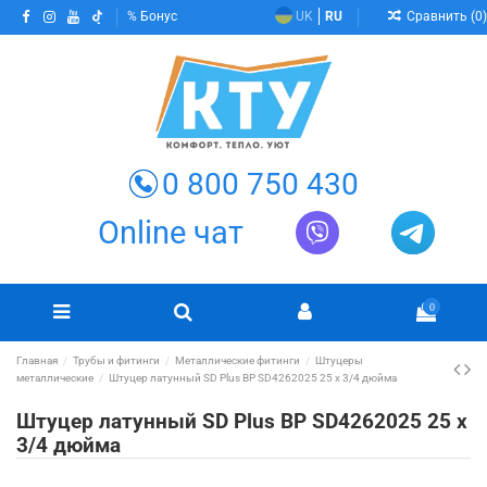
Сравнить (
0
)
Бонус
UK
RU
0 800 750 430
Online чат
0
Главная
Трубы и фитинги
Металлические фитинги
Штуцеры
металлические
Штуцер латунный SD Plus ВР SD4262025 25 х 3/4 дюйма
Штуцер латунный SD Plus ВР SD4262025 25 х
3/4 дюйма