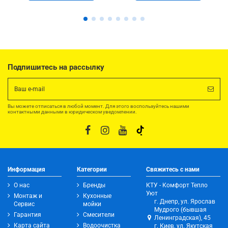
Подпишитесь на рассылку
Вы можете отписаться в любой момент. Для этого воспользуйтесь нашими
контактными данными в юридическом уведомлении.
Информация
Категории
Свяжитесь с нами
О нас
Бренды
КТУ - Комфорт Тепло
Уют
Монтаж и
Кухонные
г. Днепр, ул. Ярослав
Сервис
мойки
Мудрого (бывшая
Гарантия
Смесители
Ленинградская), 45
Карта сайта
Водоочистка
г. Киев, ул. Якутская