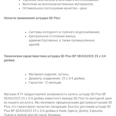
Удобный, безопасный в монтаже и использовании;
Выполнен из высококачественных материалов;
Оптимальное соотношение качество - цена.
Области применения штуцера SD Plus:
Системы холодного и горячего водоснабжения;
Центральное отопление жилых,
административных, а также промышленных
зданий.
Технические характеристики штуцера SD Plus ВР SD4262025 25 х 3/4
дюйма:
Материал изделия: латунь;
Диаметр соединения: 25 х 3/4 дюйма;
Гарантия: 12 месяцев.
Магазин КТУ предоставляет возможность купить штуцер SD Plus ВР
SD4262025 25 х 3/4 дюйма известного бренда SD Plus по выгодной цене
из нашего каталога. Мы являемся официальными дистрибьюторами SD
Plus, что гарантирует качество продукции. Быстро доставим штуцер SD
Plus ВР SD4262025 25 х 3/4 дюйма в Киев, Одессу, Днепр, Харьков,
Львов и любой другой город Украины.