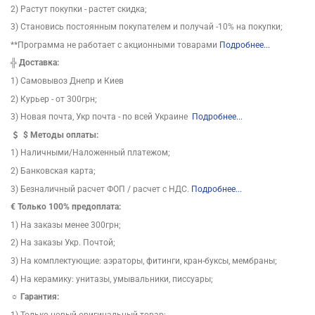
2) Растут покупки - растет скидка;
3) Становись постоянным покупателем и получай -10% на покупки;
**Программа не работает с акционными товарами
Подробнее...
╬
Доставка:
1) Самовывоз Днепр и Киев
2) Курьер - от 300грн;
3) Новая почта, Укр почта - по всей Украине
Подробнее...
$
Методы оплаты:
1) Наличными/Наложенный платежом;
2) Банковская карта;
3) Безналичный расчет ФОП / расчет с НДС.
Подробнее...
€ Только 100% предоплата:
1) На заказы менее 300грн;
2) На заказы Укр. Почтой;
3) На комплектующие: аэраторы, фитинги, кран-буксы, мембраны;
4) На керамику: унитазы, умывальники, писсуары;
☼ Гарантия:
1) Только новый оригинальный товар;