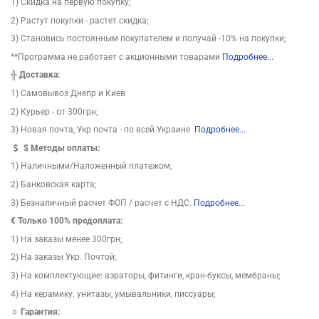
1) Скидка на первую покупку;
2) Растут покупки - растет скидка;
3) Становись постоянным покупателем и получай -10% на покупки;
**Программа не работает с акционными товарами
Подробнее...
╬
Доставка:
1) Самовывоз Днепр и Киев
2) Курьер - от 300грн;
3) Новая почта, Укр почта - по всей Украине
Подробнее...
$
Методы оплаты:
1) Наличными/Наложенный платежом;
2) Банковская карта;
3) Безналичный расчет ФОП / расчет с НДС.
Подробнее...
€ Только 100% предоплата:
1) На заказы менее 300грн;
2) На заказы Укр. Почтой;
3) На комплектующие: аэраторы, фитинги, кран-буксы, мембраны;
4) На керамику: унитазы, умывальники, писсуары;
☼ Гарантия: