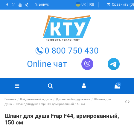
Сравнить (
0
)
Бонус
UK
RU
0 800 750 430
Online чат
0
Главная
Всё для ванной и душа
Душевое оборудование
Шланги для
душа
Шланг для душа Frap F44, армированный, 150 см
Шланг для душа Frap F44, армированный,
150 см