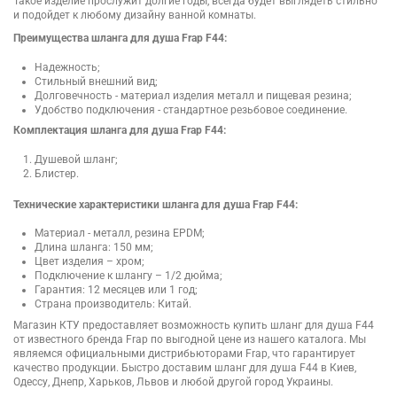
Такое изделие прослужит долгие годы, всегда будет выглядеть стильно
и подойдет к любому дизайну ванной комнаты.
Преимущества шланга для душа Frap F44:
Надежность;
Стильный внешний вид;
Долговечность - материал изделия металл и пищевая резина;
Удобство подключения - стандартное резьбовое соединение.
Комплектация шланга для душа Frap F44:
Душевой шланг;
Блистер.
Технические характеристики шланга для душа Frap F44:
Материал - металл, резина EPDM;
Длина шланга: 150 мм;
Цвет изделия – хром;
Подключение к шлангу – 1/2 дюйма;
Гарантия: 12 месяцев или 1 год;
Страна производитель: Китай.
Магазин КТУ предоставляет возможность купить шланг для душа F44
от известного бренда Frap по выгодной цене из нашего каталога. Мы
являемся официальными дистрибьюторами Frap, что гарантирует
качество продукции. Быстро доставим шланг для душа F44 в Киев,
Одессу, Днепр, Харьков, Львов и любой другой город Украины.