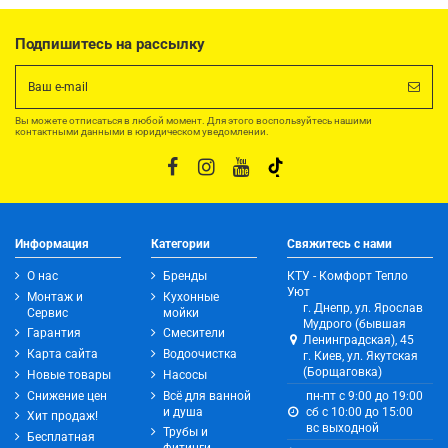
Подпишитесь на рассылку
Вы можете отписаться в любой момент. Для этого воспользуйтесь нашими
контактными данными в юридическом уведомлении.
Информация
Категории
Свяжитесь с нами
О нас
Бренды
КТУ - Комфорт Тепло
Уют
Монтаж и
Кухонные
г. Днепр, ул. Ярослав
Сервис
мойки
Мудрого (бывшая
Гарантия
Смесители
Ленинградская), 45
Карта сайта
Водоочистка
г. Киев, ул. Якутская
(Борщаговка)
Новые товары
Насосы
Снижение цен
Всё для ванной
пн-пт с 9:00 до 19:00
и душа
сб с 10:00 до 15:00
Хит продаж!
вс выходной
Трубы и
Бесплатная