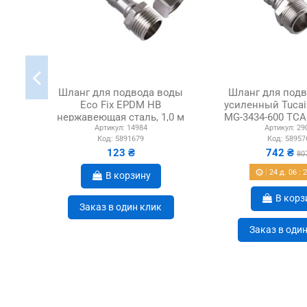
Шланг для подвода воды
Шланг для под
Eco Fix EPDM НВ
усиленный Tucai
нержавеющая сталь, 1,0 м
MG-3434-600 TCA
Артикул:
14984
Артикул:
29
x 3/4 дюйма
Код:
5891679
Код:
58957
123 ₴
742 ₴
80
24
д.
06
:
В корзину
В корз
Заказ в один клик
Заказ в оди