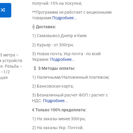
получай -10% на покупки;
**Программа не работает с акционными
товарами
Подробнее...
╬
Доставка:
1) Самовывоз Днепр и Киев
2) Курьер - от 300грн;
3) Новая почта, Укр почта - по всей
3 метра –
Украине
Подробнее...
х устройств
я. Резьба –
$
Методы оплаты:
 –1/2
1) Наличными/Наложенный платежом;
ющая
2) Банковская карта;
3) Безналичный расчет ФОП / расчет с
НДС.
Подробнее...
€ Только 100% предоплата:
1) На заказы менее 300грн;
2) На заказы Укр. Почтой;