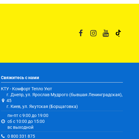
Свяжитесь с нами
КТУ - Комфорт Тепло Уют
г. Днепр, ул. Ярослав Мудрого (бывшая Ленинградская),
45
г. Киев, ул. Якутская (Борщаговка)
пн-пт с 9:00 до 19:00
сб с 10:00 до 15:00
вс выходной
0 800 331 875