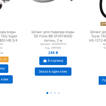
Н
вода воды
Шланг для подвода воды
Шланг дл
 TAQ Super
SD Forte ВВ SF391W200
Tucai T
803 НВ 3/4
латунь, 2 м
HG-1212-4
051
Артикул:
SD00039918
Ар
,...
дюйм
62
Код:
5889585
К
248 ₴
7 ₴
23
:
00
В корзину
ину
Заказ в один клик
н клик
По