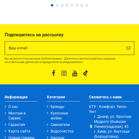
Подпишитесь на рассылку
Вы можете отписаться в любой момент. Для этого воспользуйтесь нашими
контактными данными в юридическом уведомлении.
Информация
Категории
Свяжитесь с нами
О нас
Бренды
КТУ - Комфорт Тепло
Уют
Монтаж и
Кухонные
г. Днепр, ул. Ярослав
Сервис
мойки
Мудрого (бывшая
Гарантия
Смесители
Ленинградская), 45
Карта сайта
Водоочистка
г. Киев, ул. Якутская
(Борщаговка)
Новые товары
Насосы