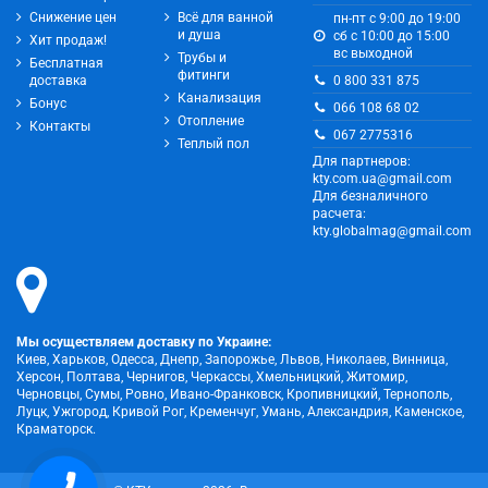
Снижение цен
Всё для ванной
пн-пт с 9:00 до 19:00
и душа
сб с 10:00 до 15:00
Хит продаж!
вс выходной
Трубы и
Бесплатная
фитинги
0 800 331 875
доставка
Канализация
Бонус
066 108 68 02
Отопление
Контакты
067 2775316
Теплый пол
Для партнеров:
kty.com.ua@gmail.com
Для безналичного
расчета:
kty.globalmag@gmail.com
Мы осуществляем доставку по Украине:
Киев, Харьков, Одесса, Днепр, Запорожье, Львов, Николаев, Винница,
Херсон, Полтава, Чернигов, Черкассы, Хмельницкий, Житомир,
Черновцы, Сумы, Ровно, Ивано-Франковск, Кропивницкий, Тернополь,
Луцк, Ужгород, Кривой Рог, Кременчуг, Умань, Александрия, Каменское,
Краматорск.