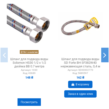
Нет в наличии
Шланг для подвода воды
Шланг для подвода воды
Solomon HS30 1/2 х 1/2
SD Forte ВН SF382W40
дюйма ВВ 0.7 метра
нержавеющая сталь, 0,4 м
Артикул:
1030
Артикул:
SD00002770
Код:
43689
Код:
5889597
148 ₴
162 ₴
В корзину
Заказ в один клик
Посмотреть