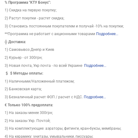
%
Программа "КТУ Бонус":
1) Скидка на первую покупку;
2) Растут покупки - растет скидка;
3) Становись постоянным покупателем и получай -10% на покупки;
**Программа не работает с акционными товарами
Подробнее...
╬
Доставка:
1) Самовывоз Днепр и Киев
2) Курьер - от 300грн;
3) Новая почта, Укр почта - по всей Украине
Подробнее...
$
Методы оплаты:
1) Наличными/Наложенный платежом;
2) Банковская карта;
3) Безналичный расчет ФОП / расчет с НДС.
Подробнее...
€ Только 100% предоплата:
1) На заказы менее 300грн;
2) На заказы Укр. Почтой;
3) На комплектующие: аэраторы, фитинги, кран-буксы, мембраны;
4) На керамику: унитазы, умывальники, писсуары;