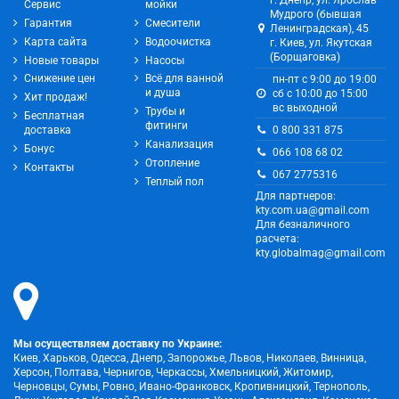
г. Днепр, ул. Ярослав
Сервис
мойки
Мудрого (бывшая
Гарантия
Смесители
Ленинградская), 45
Карта сайта
Водоочистка
г. Киев, ул. Якутская
(Борщаговка)
Новые товары
Насосы
Снижение цен
Всё для ванной
пн-пт с 9:00 до 19:00
и душа
сб с 10:00 до 15:00
Хит продаж!
вс выходной
Трубы и
Бесплатная
фитинги
0 800 331 875
доставка
Канализация
Бонус
066 108 68 02
Отопление
Контакты
067 2775316
Теплый пол
Для партнеров:
kty.com.ua@gmail.com
Для безналичного
расчета:
kty.globalmag@gmail.com
Мы осуществляем доставку по Украине:
Киев, Харьков, Одесса, Днепр, Запорожье, Львов, Николаев, Винница,
Херсон, Полтава, Чернигов, Черкассы, Хмельницкий, Житомир,
Черновцы, Сумы, Ровно, Ивано-Франковск, Кропивницкий, Тернополь,