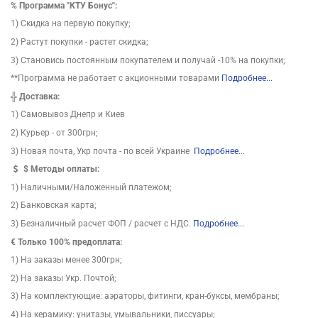
%
Программа "КТУ Бонус":
1) Скидка на первую покупку;
2) Растут покупки - растет скидка;
3) Становись постоянным покупателем и получай -10% на покупки;
**Программа не работает с акционными товарами
Подробнее...
╬
Доставка:
1) Самовывоз Днепр и Киев
2) Курьер - от 300грн;
3) Новая почта, Укр почта - по всей Украине
Подробнее...
$
Методы оплаты:
1) Наличными/Наложенный платежом;
2) Банковская карта;
3) Безналичный расчет ФОП / расчет с НДС.
Подробнее...
€ Только 100% предоплата:
1) На заказы менее 300грн;
2) На заказы Укр. Почтой;
3) На комплектующие: аэраторы, фитинги, кран-буксы, мембраны;
4) На керамику: унитазы, умывальники, писсуары;