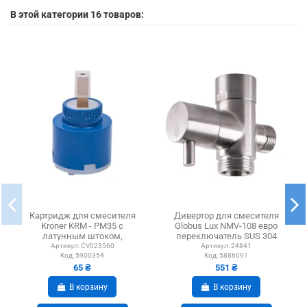
В этой категории 16 товаров:
Картридж для смесителя
Дивертор для смесителя
Kroner KRM - PM35 с
Globus Lux NMV-108 евро
латунным штоком,
переключатель SUS 304
короткий
Артикул:
CV023560
Артикул:
24841
Код:
5900354
Код:
5886091
65 ₴
551 ₴
В корзину
В корзину