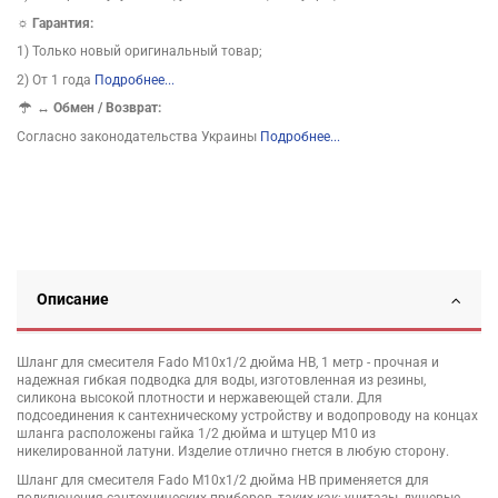
☼ Гарантия:
1) Только новый оригинальный товар;
2) От 1 года
Подробнее...
↔
Обмен / Возврат:
Согласно законодательства Украины
Подробнее...
Описание
Шланг для смесителя Fado M10х1/2 дюйма НВ, 1 метр - прочная и
надежная гибкая подводка для воды, изготовленная из резины,
силикона высокой плотности и нержавеющей стали. Для
подсоединения к сантехническому устройству и водопроводу на концах
шланга расположены гайка 1/2 дюйма и штуцер M10 из
никелированной латуни. Изделие отлично гнется в любую сторону.
Шланг для смесителя Fado M10х1/2 дюйма НВ применяется для
подключения сантехнических приборов, таких как: унитазы, душевые