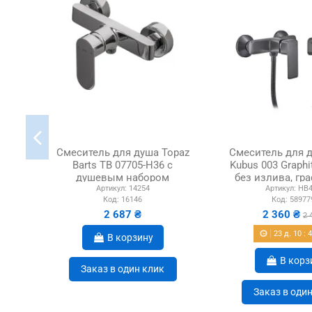
Смеситель для душа Topaz
Смеситель для д
Barts TB 07705-H36 с
Kubus 003 Graphi
душевым набором
без излива, гр
Артикул:
14254
Артикул:
HB4
Код:
16146
Код:
58977
2 687 ₴
2 360 ₴
2 
23
д.
10
:
В корзину
В корз
Заказ в один клик
Заказ в оди