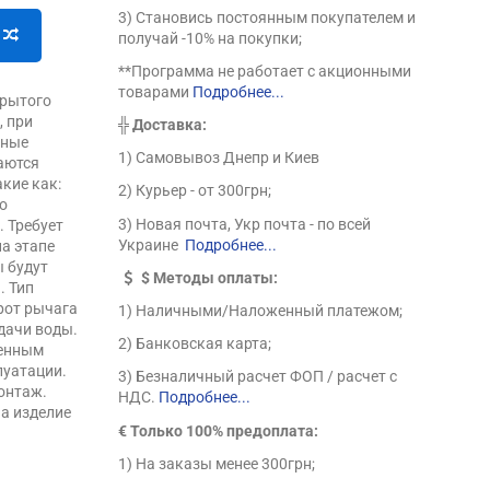
3) Становись постоянным покупателем и
получай -10% на покупки;
**Программа не работает с акционными
товарами
Подробнее...
крытого
, при
╬
Доставка:
жные
1) Самовывоз Днепр и Киев
таются
кие как:
2) Курьер - от 300грн;
го
3) Новая почта, Укр почта - по всей
 Требует
Украине
Подробнее...
а этапе
ы будут
$
Методы оплаты:
. Тип
рот рычага
1) Наличными/Наложенный платежом;
дачи воды.
2) Банковская карта;
венным
луатации.
3) Безналичный расчет ФОП / расчет с
онтаж.
НДС.
Подробнее...
на изделие
€ Только 100% предоплата:
1) На заказы менее 300грн;