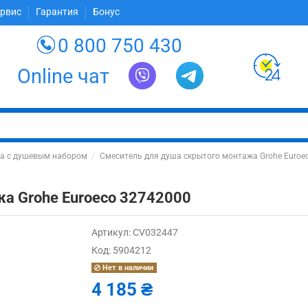
ервис
Гарантия
Бонус
0 800 750 430
Online чат
ша с душевым набором
Смеситель для душа скрытого монтажа Grohe Euroe
а Grohe Euroeco 32742000
Артикул:
CV032447
Код:
5904212
Нет в наличии
4 185 ₴