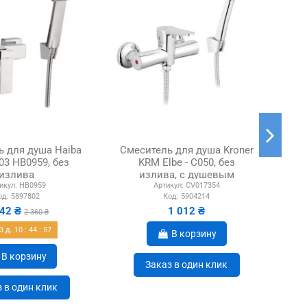
ь для душа Haiba
Смеситель для душа Kroner
См
003 HB0959, без
KRM Elbe - C050, без
излива
излива, с душевым
икул:
HB0959
Артикул:
CV017354
набором
од:
5897802
Код:
5904214
242 ₴
1 012 ₴
2 360 ₴
3
д.
10
:
44
:
56
В корзину
В корзину
Заказ в один клик
 в один клик