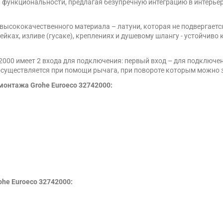
и функциональности, предлагая безупречную интеграцию в интерь
 высококачественного материала – латуни, которая не подвергаетс
ках, изливе (гусаке), креплениях и душевому шлангу - устойчиво
2000 имеет 2 входа для подключения: первый вход – для подключе
осуществляется при помощи рычага, при повороте которым можно 
монтажа Grohe Euroeco 32742000:
he Euroeco 32742000: