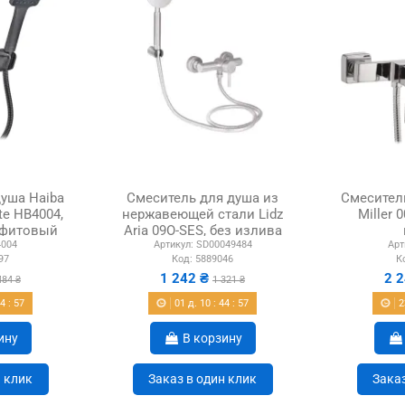
уша Haiba
Смеситель для душа из
Смесител
te HB4004,
нержавеющей стали Lidz
Miller 
афитовый
Aria 09O-SES, без излива
004
Артикул:
SD00049484
Арт
97
Код:
5889046
К
1 242 ₴
2 
484 ₴
1 321 ₴
44
:
56
01
д.
10
:
44
:
56
2
ину
В корзину
н клик
Заказ в один клик
Заказ