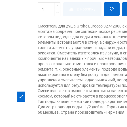
В корзину
Смеситель для душа Grohe Euroeco 32742000 с
монтажа современное сантехническое решение
котором подводы для воды и основные крепе
элементы встраиваются в стену, а снаружи ос
только элементы управления и подачи воды, та
рукоятка. Смеситель изготовлен из латуни, а е
компоненты из надежных прочных материалов.
профессионального монтажа и планирования н
ремонта, т.к. основные элементы подвода вод
вмонтированы в стену без доступа для ремонта
управления смесителем - однорычажный, пово
используется для регулировки температуры по
Смеситель и его компоненты покрыты качест
хромом, который не стирается в процессе эксп
Тип подключения - жесткий подвод, скрытый м
Диаметр подвода воды - 1/2 дюйма. Гарантия 
60 месяцев. Страна производитель - Германия.