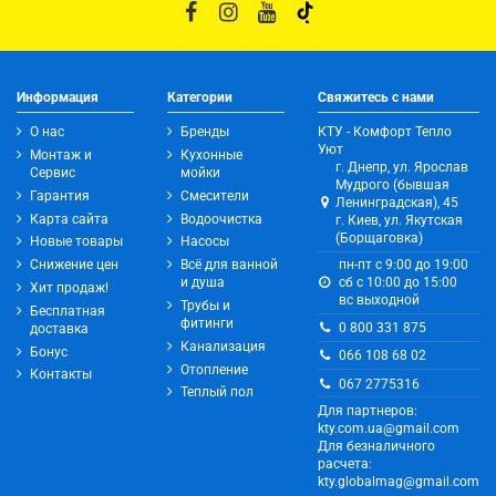
Информация
Категории
Свяжитесь с нами
О нас
Бренды
КТУ - Комфорт Тепло
Уют
Монтаж и
Кухонные
г. Днепр, ул. Ярослав
Сервис
мойки
Мудрого (бывшая
Гарантия
Смесители
Ленинградская), 45
Карта сайта
Водоочистка
г. Киев, ул. Якутская
(Борщаговка)
Новые товары
Насосы
Снижение цен
Всё для ванной
пн-пт с 9:00 до 19:00
и душа
сб с 10:00 до 15:00
Хит продаж!
вс выходной
Трубы и
Бесплатная
фитинги
0 800 331 875
доставка
Канализация
Бонус
066 108 68 02
Отопление
Контакты
067 2775316
Теплый пол
Для партнеров:
kty.com.ua@gmail.com
Для безналичного
расчета:
kty.globalmag@gmail.com