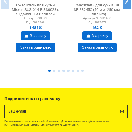
Смеситель для кухни
Смеситель для кухни Tau
Mixxus SUS-014-B SS0023 с
SE-2B245C (40 мм, 250 мм,
выдвижным изливом
шпилька)
Артикул:
SS0023
Артикул:
SE-2B245C
Код:
5898309
Код:
5878872
1 484 ₴
682 ₴
В корзину
В корзину
Заказ в один клик
Заказ в один клик
Подпишитесь на рассылку
Вы можете отписаться в любой момент. Для этого воспользуйтесь нашими
контактными данными в юридическом уведомлении.