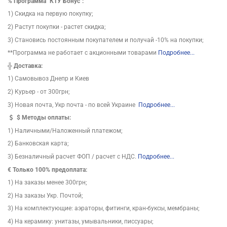
%
Программа "КТУ Бонус":
1) Скидка на первую покупку;
2) Растут покупки - растет скидка;
3) Становись постоянным покупателем и получай -10% на покупки;
**Программа не работает с акционными товарами
Подробнее...
╬
Доставка:
1) Самовывоз Днепр и Киев
2) Курьер - от 300грн;
3) Новая почта, Укр почта - по всей Украине
Подробнее...
$
Методы оплаты:
1) Наличными/Наложенный платежом;
2) Банковская карта;
3) Безналичный расчет ФОП / расчет с НДС.
Подробнее...
€ Только 100% предоплата:
1) На заказы менее 300грн;
2) На заказы Укр. Почтой;
3) На комплектующие: аэраторы, фитинги, кран-буксы, мембраны;
4) На керамику: унитазы, умывальники, писсуары;