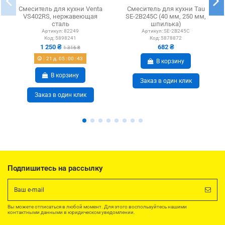
Смеситель для кухни Venta
Смеситель для кухни Tau
VS402RS, нержавеющая
SE-2B245C (40 мм, 250 мм,
сталь
шпилька)
Артикул:
82249
Артикул:
SE-2B245C
Код:
5898241
Код:
5878872
1 250 ₴
682 ₴
1 316 ₴
21
д.
05
:
00
:
43
В корзину
В корзину
Заказ в один клик
Заказ в один клик
Подпишитесь на рассылку
Вы можете отписаться в любой момент. Для этого воспользуйтесь нашими
контактными данными в юридическом уведомлении.