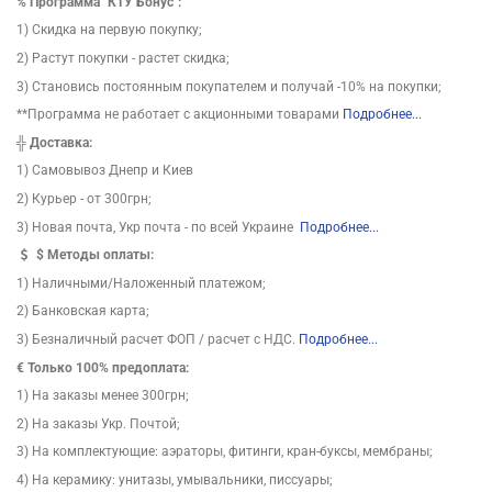
%
Программа "КТУ Бонус":
1) Скидка на первую покупку;
2) Растут покупки - растет скидка;
3) Становись постоянным покупателем и получай -10% на покупки;
**Программа не работает с акционными товарами
Подробнее...
╬
Доставка:
1) Самовывоз Днепр и Киев
2) Курьер - от 300грн;
3) Новая почта, Укр почта - по всей Украине
Подробнее...
$
Методы оплаты:
1) Наличными/Наложенный платежом;
2) Банковская карта;
3) Безналичный расчет ФОП / расчет с НДС.
Подробнее...
€ Только 100% предоплата:
1) На заказы менее 300грн;
2) На заказы Укр. Почтой;
3) На комплектующие: аэраторы, фитинги, кран-буксы, мембраны;
4) На керамику: унитазы, умывальники, писсуары;