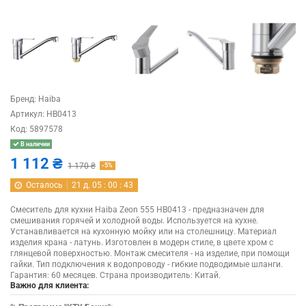
Бренд:
Haiba
Артикул:
HB0413
Код:
5897578
В наличии
1 112 ₴
1 170 ₴
-5%
Осталось
21
д.
05
:
00
:
43
Смеситель для кухни Haiba Zeon 555 HB0413 - предназначен для
смешивания горячей и холодной воды. Используется на кухне.
Устанавливается на кухонную мойку или на столешницу. Материал
изделия крана - латунь. Изготовлен в модерн стиле, в цвете хром с
глянцевой поверхностью. Монтаж смесителя - на изделие, при помощи
гайки. Тип подключения к водопроводу - гибкие подводимые шланги.
Гарантия: 60 месяцев. Страна производитель: Китай.
Важно для клиента: