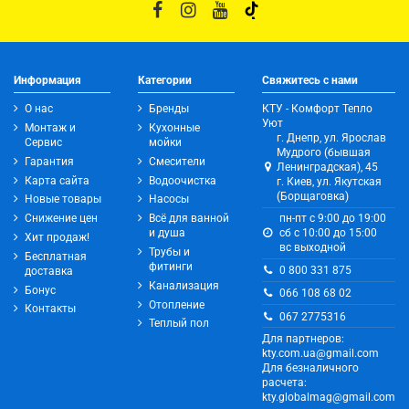
Информация
Категории
Свяжитесь с нами
О нас
Бренды
КТУ - Комфорт Тепло
Уют
Монтаж и
Кухонные
г. Днепр, ул. Ярослав
Сервис
мойки
Мудрого (бывшая
Гарантия
Смесители
Ленинградская), 45
Карта сайта
Водоочистка
г. Киев, ул. Якутская
(Борщаговка)
Новые товары
Насосы
Снижение цен
Всё для ванной
пн-пт с 9:00 до 19:00
и душа
сб с 10:00 до 15:00
Хит продаж!
вс выходной
Трубы и
Бесплатная
фитинги
0 800 331 875
доставка
Канализация
Бонус
066 108 68 02
Отопление
Контакты
067 2775316
Теплый пол
Для партнеров:
kty.com.ua@gmail.com
Для безналичного
расчета:
kty.globalmag@gmail.com