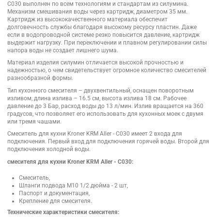
C030 выполнен по всем технологиям и стандартам из силумина.
Механизм смешивания воды через картридж, диаметром 35 мм.
Картридж из высококачественного материала обеспечит
долговечность службы благодаря высокому ресурсу пластин. Даже
если в водопроводной системе резко повысится давление, картридж
выдержит нагрузку. При переключении и плавном регулировании силы
напора воды не создает лишнего шума.
Материал изделия силумин отличается высокой прочностью и
надежностью, о чем свидетельствует огромное количество смесителей
разнообразной формы.
Тип кухонного смесителя – двухвентильный, оснащен поворотным
изливом, длина излива – 16.5 см, высота излива 18 см. Рабочее
давление до 3 Бар, расход воды до 13 л/мин. Излив вращается на 360
градусов, что позволяет его использовать для кухонных моек с двумя
или тремя чашами.
Смеситель для кухни Kroner KRM Aller - C030 имеет 2 входа для
подключения. Первый вход для подключения горячей воды. Второй для
подключения холодной воды.
смесителя для кухни Kroner KRM Aller - C030:
Смеситель,
Шланги подвода М10 1/2 дюйма - 2 шт,
Паспорт и документация,
Крепление для смесителя.
Технические характеристики смесителя: