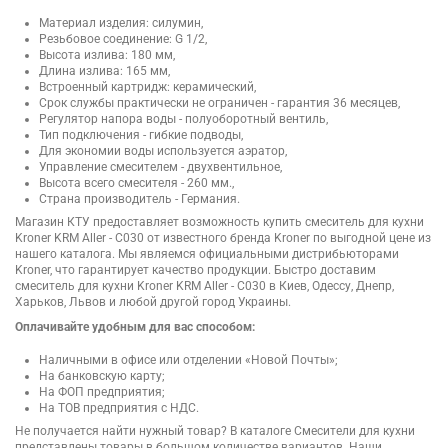
Материал изделия: силумин,
Резьбовое соединение: G 1/2,
Высота излива: 180 мм,
Длина излива: 165 мм,
Встроенный картридж: керамический,
Срок службы практически не ограничен - гарантия 36 месяцев,
Регулятор напора воды - полуоборотный вентиль,
Тип подключения - гибкие подводы,
Для экономии воды используется аэратор,
Управление смесителем - двухвентильное,
Высота всего смесителя - 260 мм.,
Страна производитель - Германия.
Магазин КТУ предоставляет возможность купить смеситель для кухни
Kroner KRM Aller - C030 от известного бренда Kroner по выгодной цене из
нашего каталога. Мы являемся официальными дистрибьюторами
Kroner, что гарантирует качество продукции. Быстро доставим
смеситель для кухни Kroner KRM Aller - C030 в Киев, Одессу, Днепр,
Харьков, Львов и любой другой город Украины.
Оплачивайте удобным для вас способом:
Наличными в офисе или отделении «Новой Почты»;
На банковскую карту;
На ФОП предприятия;
На ТОВ предприятия с НДС.
Не получается найти нужный товар? В каталоге Смесители для кухни
представлены товары в большом количестве вариантов. Наши