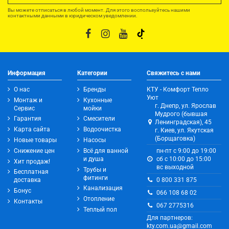
Вы можете отписаться в любой момент. Для этого воспользуйтесь нашими
контактными данными в юридическом уведомлении.
Информация
Категории
Свяжитесь с нами
О нас
Бренды
КТУ - Комфорт Тепло
Уют
Монтаж и
Кухонные
г. Днепр, ул. Ярослав
Сервис
мойки
Мудрого (бывшая
Гарантия
Смесители
Ленинградская), 45
Карта сайта
Водоочистка
г. Киев, ул. Якутская
(Борщаговка)
Новые товары
Насосы
Снижение цен
Всё для ванной
пн-пт с 9:00 до 19:00
и душа
сб с 10:00 до 15:00
Хит продаж!
вс выходной
Трубы и
Бесплатная
фитинги
0 800 331 875
доставка
Канализация
Бонус
066 108 68 02
Отопление
Контакты
067 2775316
Теплый пол
Для партнеров:
kty.com.ua@gmail.com