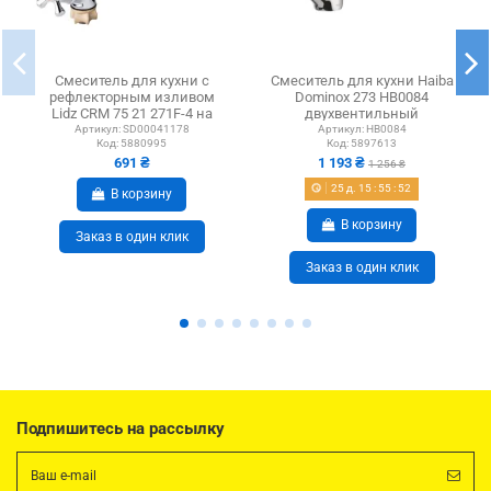
Смеситель для кухни с
Смеситель для кухни Haiba
рефлекторным изливом
Dominox 273 HB0084
Lidz CRM 75 21 271F-4 на
двухвентильный
гайке
Артикул:
SD00041178
Артикул:
HB0084
Код:
5880995
Код:
5897613
691 ₴
1 193 ₴
1 256 ₴
25
д.
15
:
55
:
52
В корзину
В корзину
Заказ в один клик
Заказ в один клик
Подпишитесь на рассылку