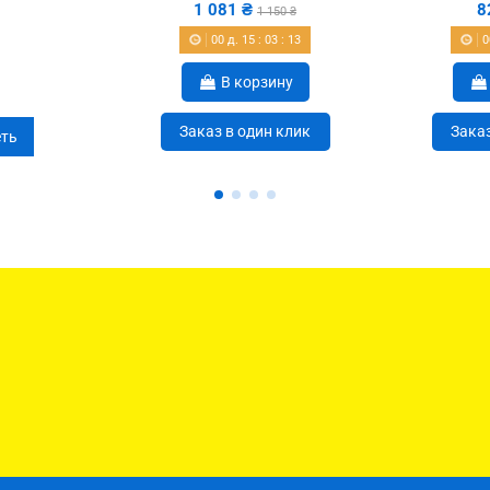
1 081 ₴
8
1 150 ₴
00
д.
15
:
03
:
12
0
В корзину
Заказ в один клик
Заказ
ть