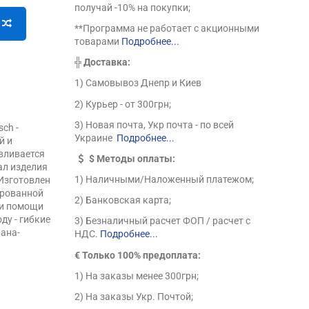
получай -10% на покупки;
**Программа не работает с акционными
товарами
Подробнее...
╬
Доставка:
1) Самовывоз Днепр и Киев
2) Курьер - от 300грн;
3) Новая почта, Укр почта - по всей
sch -
Украине
Подробнее...
й и
авливается
$
Методы оплаты:
ал изделия
1) Наличными/Наложенный платежом;
Изготовлен
ированной
2) Банковская карта;
ри помощи
ду - гибкие
3) Безналичный расчет ФОП / расчет с
рана-
НДС.
Подробнее...
€ Только 100% предоплата:
1) На заказы менее 300грн;
2) На заказы Укр. Почтой;