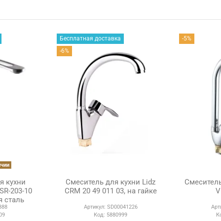
Бесплатная доставка
-5%
-6%
ичии
я кухни
Смеситель для кухни Lidz
Смеситель
 SR-203-10
CRM 20 49 011 03, на гайке
V
 сталь
888
Артикул:
SD00041226
Арт
09
Код:
5880999
К