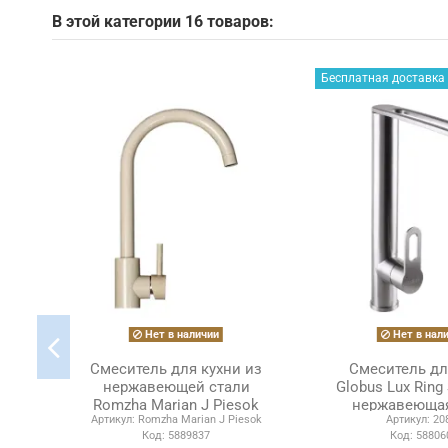
В этой категории 16 товаров:
Бесплатная доставка
Нет в наличии
Нет в нал
Смеситель для кухни из
Смеситель дл
нержавеющей стали
Globus Lux Ring
Romzha Marian J Piesok
нержавеющая
Артикул:
Romzha Marian J Piesok
Артикул:
20
Код:
5889837
Код:
58806