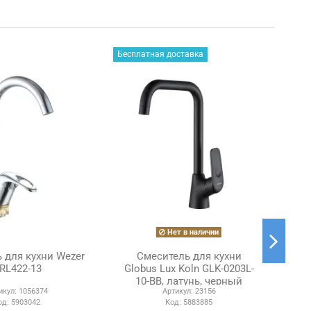
Бесплатная доставка
Нет в наличии
 для кухни Wezer
Смеситель для кухни
С
RL422-13
Globus Lux Koln GLK-0203L-
вы
10-BB, латунь, черный
икул:
1056374
Артикул:
23156
од:
5903042
Код:
5883885