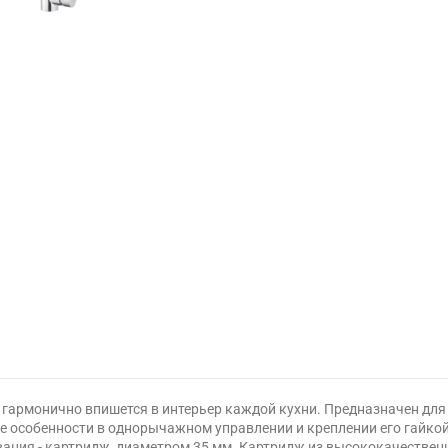
035 гармонично впишется в интерьер каждой кухни. Предназначен дл
 особенности в однорычажном управлении и креплении его гайкой
ания - картридж, диаметром 35 мм. Картридж из высококачествен