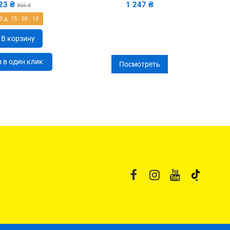
23 ₴
1 247 ₴
866 ₴
0
д.
15
:
03
:
12
В корзину
 в один клик
Посмотреть