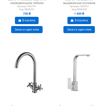
нержавеющим гибким
выдвижным изливом
изливом
Артикул:
SS2797
Артикул:
SS2816
Код:
5898297
Код:
5898308
726 ₴
1 439 ₴
В корзину
В корзину
Заказ в один клик
Заказ в один клик