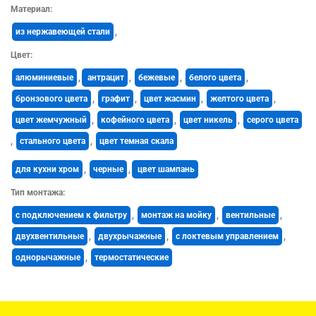
Материал:
из нержавеющей стали
,
Цвет:
алюминиевые
,
антрацит
,
бежевые
,
белого цвета
,
бронзового цвета
,
графит
,
цвет жасмин
,
желтого цвета
,
цвет жемчужный
,
кофейного цвета
,
цвет никель
,
серого цвета
,
стального цвета
,
цвет темная скала
для кухни хром
,
черные
,
цвет шампань
Тип монтажа:
с подключением к фильтру
,
монтаж на мойку
,
вентильные
,
двухвентильные
,
двухрычажные
,
с локтевым управлением
,
однорычажные
,
термостатические