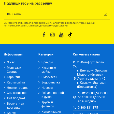
Подпишитесь на рассылку
Вы можете отписаться в любой момент. Для этого воспользуйтесь нашими
контактными данными в юридическом уведомлении.
Информация
Категории
Свяжитесь с нами
О нас
Бренды
КТУ - Комфорт Тепло
Уют
Монтаж и
Кухонные
г. Днепр, ул. Ярослав
Сервис
мойки
Мудрого (бывшая
Гарантия
Смесители
Ленинградская), 45
Карта сайта
Водоочистка
г. Киев, ул. Якутская
(Борщаговка)
Новые товары
Насосы
Снижение цен
Всё для ванной
пн-пт с 9:00 до 19:00
и душа
сб с 10:00 до 15:00
Хит продаж!
вс выходной
Трубы и
Бесплатная
фитинги
0 800 331 875
доставка
Канализация
Бонус
066 108 68 02