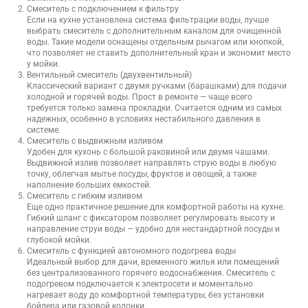
Смеситель с подключением к фильтру
Если на кухне установлена система фильтрации воды, лучше
выбрать смеситель с дополнительным каналом для очищенной
воды. Такие модели оснащены отдельным рычагом или кнопкой,
что позволяет не ставить дополнительный кран и экономит место
у мойки.
Вентильный смеситель (
двухвентильный
)
Классический вариант с двумя ручками (барашками) для подачи
холодной и горячей воды. Прост в ремонте — чаще всего
требуется только замена прокладки. Считается одним из самых
надежных, особенно в условиях нестабильного давления в
системе.
Смеситель с выдвижным изливом
Удобен для кухонь с большой раковиной или двумя чашами.
Выдвижной излив позволяет направлять струю воды в любую
точку, облегчая мытье посуды, фруктов и овощей, а также
наполнение больших емкостей.
Смеситель с гибким изливом
Еще одно практичное решение для комфортной работы на кухне.
Гибкий шланг с фиксатором позволяет регулировать высоту и
направление струи воды — удобно для нестандартной посуды и
глубокой мойки.
Смеситель с функцией автономного подогрева воды
Идеальный выбор для дачи, временного жилья или помещений
без централизованного горячего водоснабжения. Смеситель с
подогревом подключается к электросети и моментально
нагревает воду до комфортной температуры, без установки
бойлера или газовой колонки.