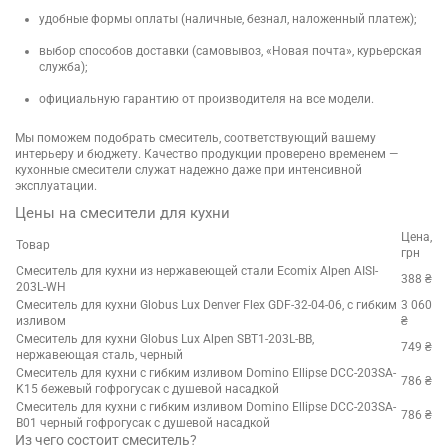
удобные формы оплаты (наличные, безнал, наложенный платеж);
выбор способов доставки (самовывоз, «Новая почта», курьерская
служба);
официальную гарантию от производителя на все модели.
Мы поможем подобрать смеситель, соответствующий вашему
интерьеру и бюджету. Качество продукции проверено временем —
кухонные смесители служат надежно даже при интенсивной
эксплуатации.
Цены на смесители для кухни
Цена,
Товар
грн
Смеситель для кухни из нержавеющей стали Ecomix Alpen AISI-
388 ₴
203L-WH
Смеситель для кухни Globus Lux Denver Flex GDF-32-04-06, с гибким
3 060
изливом
₴
Смеситель для кухни Globus Lux Alpen SBT1-203L-BB,
749 ₴
нержавеющая сталь, черный
Смеситель для кухни с гибким изливом Domino Ellipse DCC-203SA-
786 ₴
K15 бежевый гофрогусак с душевой насадкой
Смеситель для кухни с гибким изливом Domino Ellipse DCC-203SA-
786 ₴
B01 черный гофрогусак с душевой насадкой
Из чего состоит смеситель?