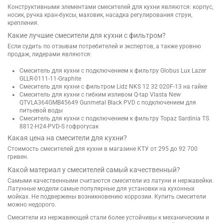
Конструктивными элементами смесителей для кухни являются: корпус,
носик, ручка кран-буксы, маховик, насадка регулирования струи,
крепления.
Какие лучшие смесители для кухни с фильтром?
Если судить по отзывам потребителей и экспертов, а также уровню
продаж, лидерами являются:
Смеситель для кухни с подключением к фильтру Globus Lux Lazer
GLLR-0111-11-Graphite
Смеситель для кухни с фильтром Lidz NKS 12 32 020F-13 на гайке
Смеситель для кухни с гибким изливом Q-tap Vlasta New
QTVLA364GMB45649 Gunmetal Black PVD с подключением для
питьевой воды
Смеситель для кухни с подключением к фильтру Topaz Sardinia TS
8812-H24-PVD-S гофрогусак
Какая цена на смесители для кухни?
Стоимость смесителей для кухни в магазине КТУ от 295 до 92 700
гривен.
Какой материал у смесителей самый качественный?
Самыми качественными считаются смесители из латуни и нержавейки.
Латунные модели самые популярные для установки на кухонных
мойках. Не подвержены возникновению коррозии. Купить смесители
можно недорого.
Смесители из нержавеющей стали более устойчивы к механическим и