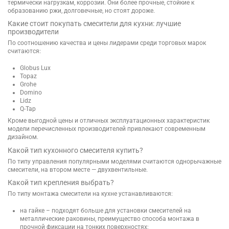
термически нагрузкам, коррозии. Они более прочные, стойкие к
образованию ржи, долговечные, но стоят дороже.
Какие стоит покупать смесители для кухни: лучшие
производители
По соотношению качества и цены лидерами среди торговых марок
считаются:
Globus Lux
Topaz
Grohe
Domino
Lidz
Q-Tap
Кроме выгодной цены и отличных эксплуатационных характеристик
модели перечисленных производителей привлекают современным
дизайном.
Какой тип кухонного смесителя купить?
По типу управления популярными моделями считаются однорычажные
смесители, на втором месте — двухвентильные.
Какой тип крепления выбрать?
По типу монтажа смесители на кухне устанавливаются:
на гайке – подходят больше для установки смесителей на
металлические раковины, преимущество способа монтажа в
прочной фиксации на тонких поверхностях;