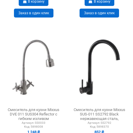
В корзину
В корзину
Заказ в один клик
Заказ в один клик
Смеситель для кухни Mixxus
Смеситель для кухни Mixxus
DVE 011 SUS304 Reflector с
SUS-011 SS2792 Black
гибким изливом
нержавеющая сталь,
черный
Артикул:
SS0033
Артикул:
SS2792
Код:
5898008
Код:
5898370
1 248 ₴
852 ₴