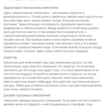
Характеристики излива смесителя
Здесь самые важные показатели – эргономика, удобство и
функциональность. Лучше, купить смеситель поворотный и достаточно
высокий, ведь мыть нужно всякую посуду: большие кастрюли,
противни. Также большую популярность приобрели смесители с
выдвижным и гибким изливом. Между мойкой и струей воды должно
быть достаточно места, чтобы можно было развернуться, а
поворотный механизм излива помогает существенно облегчить
процесс мытья. При выборе нужно сопоставлять размеры мойки и
параметры излива. Чем выше излив, тем сильнее струя, и это может
привести к разбрызгиванию воды. Если излив низкий, большую посуду
помыть будет сложнее. Здесь нужно найти золотую середину.
Аэратор
Смеситель для мойки имеет еще одну маленькую деталь. На нее
обязательно надо обратить внимание. Это аэратор. Он позволяет
экономить до 40% воды благодаря тому, что струя увеличивается за
счет потока воздуха. Устройство можно купить отдельно, но лучше
приобретать его в комплектации с краном. Некоторые смесители
вместо аэратора имеют лейку-душ. Она работает как обычный кран и
как душ. Лейка-душ особенно актуальна, если у вас две чаши раковины
и вы очень любите готовить.
Дизайн кухонных смесителей
Смеситель призван украшать помещение. Он должен соответствовать
дизайну кухни и создавать в ней определенную атмосферу. Наш