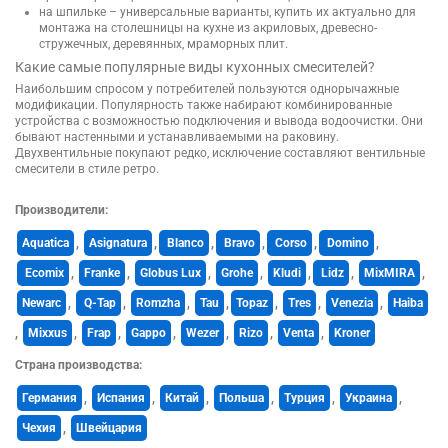
на шпильке – универсальные варианты, купить их актуально для
монтажа на столешницы на кухне из акриловых, древесно-
стружечных, деревянных, мраморных плит.
Какие самые популярные виды кухонных смесителей?
Наибольшим спросом у потребителей пользуются однорычажные
модификации. Популярность также набирают комбинированные
устройства с возможностью подключения и вывода водоочистки. Они
бывают
настенными
и устанавливаемыми на раковину.
Двухвентильные
покупают редко, исключение составляют
вентильные
смесители в стиле ретро.
Производители:
Aquatica
,
Asignatura
,
Blanco
,
Bravo
,
Corso
,
Domino
,
Ecomix
,
Franke
,
Globus Lux
,
Grohe
,
Kludi
,
Lidz
,
MixMIRA
,
Newarc
,
Q-Tap
,
Romzha
,
Tau
,
Topaz
,
Tres
,
Venezia
,
Haiba
,
Mixxus
,
Frap
,
Gappo
,
Wezer
,
Rizo
,
Venta
,
Kroner
Страна производства:
Германия
,
Испания
,
Китай
,
Польша
,
Турция
,
Украина
,
Чехия
,
Швейцария