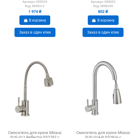
бежевый
Артикул:
SS0024
Артикул:
SS0002
Код:
5898312
Код:
5898290
1 974 ₴
852 ₴
В корзину
В корзину
Заказ в один клик
Заказ в один клик
Смеситель для кухни Mixxus
Смеситель для кухни Mixxus
SUS-011 Reflector SS2797 с
SUS-014-B SS2816 с