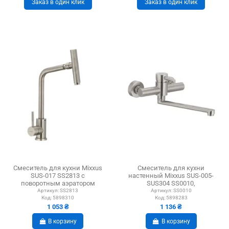
Заказ в один клик
Заказ в один клик
Смеситель для кухни Mixxus
Смеситель для кухни
SUS-017 SS2813 с
настенный Mixxus SUS-005-
поворотным аэратором
SUS304 SS0010,
нержавеющая сталь
Артикул:
SS2813
Артикул:
SS0010
Код:
5898310
Код:
5898283
1 053 ₴
1 136 ₴
В корзину
В корзину