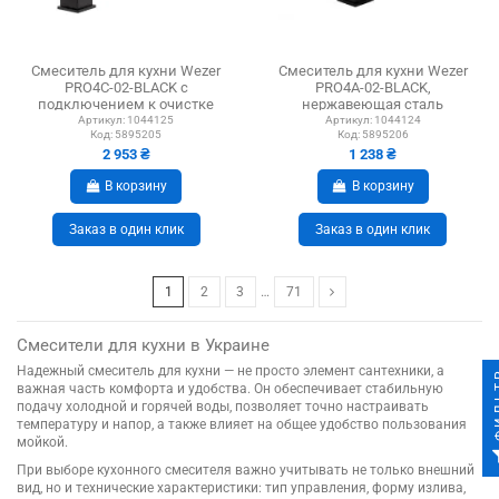
Смеситель для кухни Wezer
Смеситель для кухни Wezer
PRO4C-02-BLACK с
PRO4A-02-BLACK,
подключением к очистке
нержавеющая сталь
воды
Артикул:
1044125
Артикул:
1044124
Код:
5895205
Код:
5895206
2 953 ₴
1 238 ₴
В корзину
В корзину
Заказ в один клик
Заказ в один клик
1
2
3
…
71
Смесители для кухни в Украине
Надежный смеситель для кухни — не просто элемент сантехники, а
ФИ
важная часть комфорта и удобства. Он обеспечивает стабильную
подачу холодной и горячей воды, позволяет точно настраивать
температуру и напор, а также влияет на общее удобство пользования
мойкой.
При выборе кухонного смесителя важно учитывать не только внешний
вид, но и технические характеристики: тип управления, форму излива,