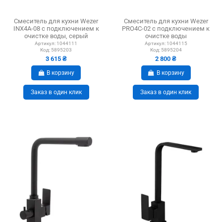
Смеситель для кухни Wezer
Смеситель для кухни Wezer
INX4A-08 с подключением к
PRO4C-02 с подключением к
очистке воды, серый
очистке воды
гофроизлив
Артикул:
1044111
Артикул:
1044115
Код:
5895203
Код:
5895204
3 615 ₴
2 800 ₴
В корзину
В корзину
Заказ в один клик
Заказ в один клик