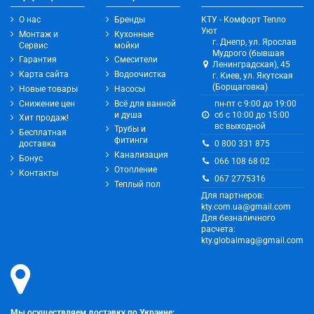
О нас
Бренды
КТУ - Комфорт Тепло
Уют
Монтаж и
Кухонные
г. Днепр, ул. Ярослав
Сервис
мойки
Мудрого (бывшая
Гарантия
Смесители
Ленинградская), 45
Карта сайта
Водоочистка
г. Киев, ул. Якутская
(Борщаговка)
Новые товары
Насосы
Снижение цен
Всё для ванной
пн-пт с 9:00 до 19:00
и душа
сб с 10:00 до 15:00
Хит продаж!
вс выходной
Трубы и
Бесплатная
фитинги
0 800 331 875
доставка
Канализация
Бонус
066 108 68 02
Отопление
Контакты
067 2775316
Теплый пол
Для партнеров:
kty.com.ua@gmail.com
Для безналичного
расчета:
kty.globalmag@gmail.com
Мы осуществляем доставку по Украине: