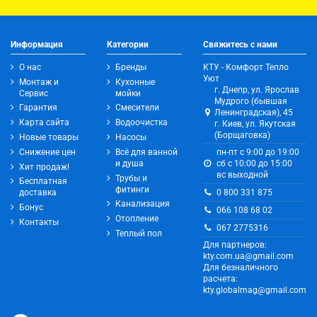
Информация
Категории
Свяжитесь с нами
О нас
Бренды
КТУ - Комфорт Тепло
Уют
Монтаж и
Кухонные
г. Днепр, ул. Ярослав
Сервис
мойки
Мудрого (бывшая
Гарантия
Смесители
Ленинградская), 45
Карта сайта
Водоочистка
г. Киев, ул. Якутская
(Борщаговка)
Новые товары
Насосы
Снижение цен
Всё для ванной
пн-пт с 9:00 до 19:00
и душа
сб с 10:00 до 15:00
Хит продаж!
вс выходной
Трубы и
Бесплатная
фитинги
0 800 331 875
доставка
Канализация
Бонус
066 108 68 02
Отопление
Контакты
067 2775316
Теплый пол
Для партнеров:
kty.com.ua@gmail.com
Для безналичного
расчета:
kty.globalmag@gmail.com