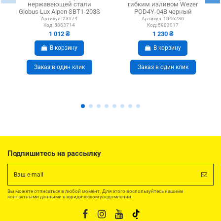
нержавеющей стали
гибким изливом Wezer
Globus Lux Alpen SBT1-203S
POD4Y-04B черный
черный гофроизлив
Артикул:
23174
Артикул:
1046230
Код:
5883714
Код:
5903017
1 012 ₴
1 230 ₴
В корзину
В корзину
Заказ в один клик
Заказ в один клик
Подпишитесь на рассылку
Вы можете отписаться в любой момент. Для этого воспользуйтесь нашими
контактными данными в юридическом уведомлении.