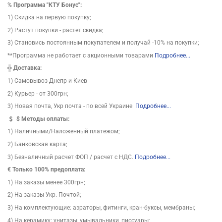
%
Программа "КТУ Бонус":
1) Скидка на первую покупку;
2) Растут покупки - растет скидка;
3) Становись постоянным покупателем и получай -10% на покупки;
**Программа не работает с акционными товарами
Подробнее...
╬
Доставка:
1) Самовывоз Днепр и Киев
2) Курьер - от 300грн;
3) Новая почта, Укр почта - по всей Украине
Подробнее...
$
Методы оплаты:
1) Наличными/Наложенный платежом;
2) Банковская карта;
3) Безналичный расчет ФОП / расчет с НДС.
Подробнее...
€ Только 100% предоплата:
1) На заказы менее 300грн;
2) На заказы Укр. Почтой;
3) На комплектующие: аэраторы, фитинги, кран-буксы, мембраны;
4) На керамику: унитазы, умывальники, писсуары;