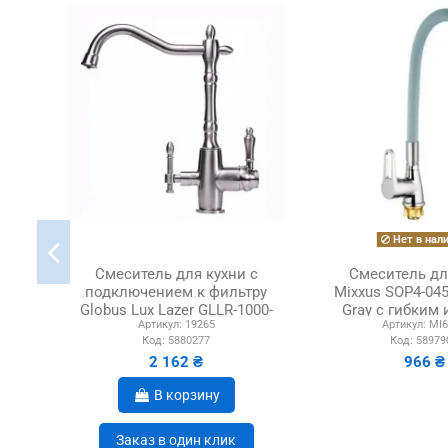
Нет в нал
Смеситель для кухни с
Смеситель дл
подключением к фильтру
Mixxus SOP4-045
Globus Lux Lazer GLLR-1000-
Gray с гибким
Артикул:
19265
Артикул:
MI6
8-STSteel...
Код:
5880277
Код:
58979
2 162 ₴
966 ₴
В корзину
Заказ в один клик