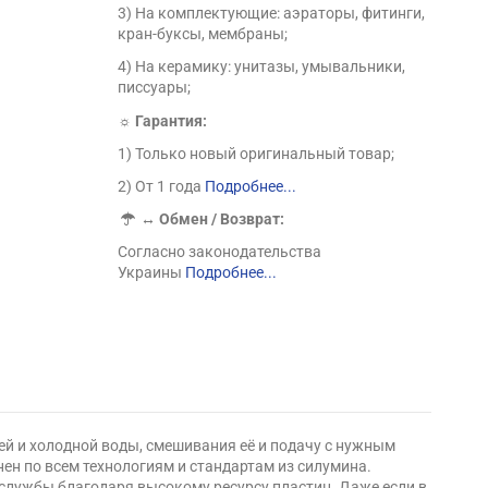
3) На комплектующие: аэраторы, фитинги,
кран-буксы, мембраны;
4) На керамику: унитазы, умывальники,
писсуары;
☼ Гарантия:
1) Только новый оригинальный товар;
2) От 1 года
Подробнее...
↔
Обмен / Возврат:
Согласно законодательства
Украины
Подробнее...
чей и холодной воды, смешивания её и подачу с нужным
н по всем технологиям и стандартам из силумина.
службы благодаря высокому ресурсу пластин. Даже если в