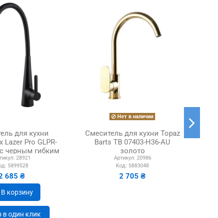
Нет в наличии
ель для кухни
Смеситель для кухни Topaz
x Lazer Pro GLPR-
Barts TB 07403-H36-AU
с черным гибким
золото
Kla
тикул:
28921
Артикул:
20986
изливом
од:
5899528
Код:
5883048
2 685 ₴
2 705 ₴
В корзину
 в один клик