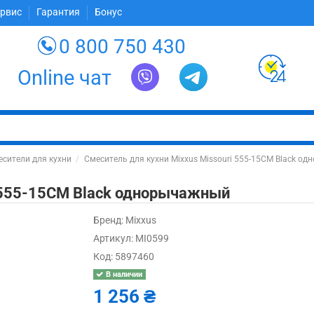
ервис
Гарантия
Бонус
0 800 750 430
Online чат
сители для кухни
Смеситель для кухни Mixxus Missouri 555-15CM Black о
i 555-15CM Black однорычажный
Бренд:
Mixxus
Артикул:
MI0599
Код:
5897460
В наличии
1 256 ₴