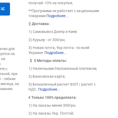
получай -10% на покупки;
**Программа не работает с акционными
товарами
Подробнее...
╬
Доставка:
1) Самовывоз Днепр и Киев
2) Курьер - от 300грн;
3) Новая почта, Укр почта - по всей
начен для
Украине
Подробнее...
уется на
 на
$
Методы оплаты:
.
1) Наличными/Наложенный платежом;
ете с
езной, при
2) Банковская карта;
 - гибкие
 месяца, на
3) Безналичный расчет ФОП / расчет с
ермания.
НДС.
Подробнее...
€ Только 100% предоплата:
1) На заказы менее 300грн;
2) На заказы Укр. Почтой;