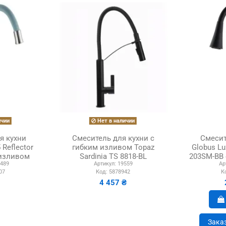
ичии
Нет в наличии
я кухни
Смеситель для кухни с
Смесит
 Reflector
гибким изливом Topaz
Globus Lu
 изливом
Sardinia TS 8818-BL
203SM-BB 
489
Артикул:
19559
Ар
гофрогусак
07
Код:
5878942
К
4 457 ₴
Заказ