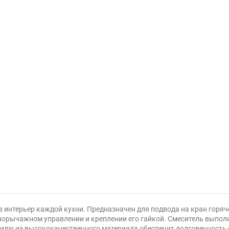
 в интерьер каждой кухни. Предназначен для подвода на кран горя
орычажном управлении и креплении его гайкой. Смеситель выполне
идж из высококачественного материала обеспечит долговечность 