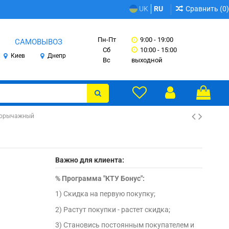
Сравнить (
0
)
UK
RU
Пн-Пт
9:00 - 19:00
САМОВЫВОЗ
Сб
10:00 - 15:00
Киев
Днепр
Вс
выходной
днорычажный
Важно для клиента:
%
Программа "КТУ Бонус":
1) Скидка на первую покупку;
2) Растут покупки - растет скидка;
3) Становись постоянным покупателем и