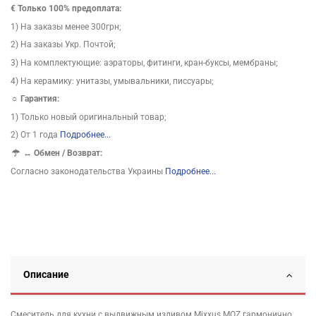
€ Только 100% предоплата:
1) На заказы менее 300грн;
2) На заказы Укр. Почтой;
3) На комплектующие: аэраторы, фитинги, кран-буксы, мембраны;
4) На керамику: унитазы, умывальники, писсуары;
☼ Гарантия:
1) Только новый оригинальный товар;
2) От 1 года
Подробнее...
↔
Обмен / Возврат:
Согласно законодательства Украины
Подробнее...
Описание
Смеситель для кухни с выдвижным изливом Mixxus MOZ гармонично