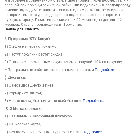
Изготовлен в современном стиле, в цвете графит. Монтаж смесителя -
врезной, при помощи зажимной гайки. Тип подключения к водопроводу
- гибкие подводимые шланги. Оснащен одним рычагом регулировки
напора и температуры воды при его поднятии вверх и повороте в
нужную сторону. Гарантия на смеситель 60 месяцев, на детали - 12
месяцев. Страна производитель - Германия.
Важно для клиента:
%
Программа "КТУ Бонус":
1) Скидка на первую покупку;
2) Растут покупки - растет скидка;
3) Становись постоянным покупателем и получай -10% на покупки;
**Программа не работает с акционными товарами
Подробнее...
╬
Доставка:
1) Самовывоз Днепр и Киев
2) Курьер - от 300грн;
3) Новая почта, Укр почта - по всей Украине
Подробнее...
$
Методы оплаты:
1) Наличными/Наложенный платежом;
2) Банковская карта;
3) Безналичный расчет ФОП / расчет с НДС.
Подробнее...