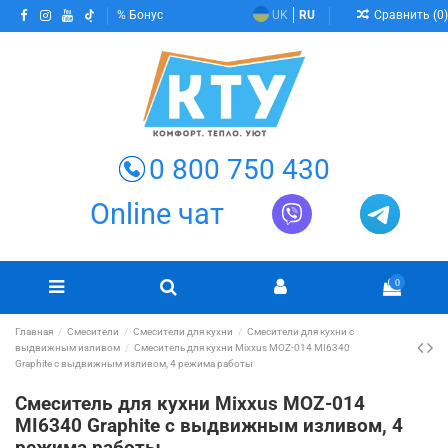
Сравнить (
0
)
Бонус
UK
RU
0 800 750 430
Online чат
0
Главная
Смесители
Смесители для кухни
Смесители для кухни с
выдвижным изливом
Смеситель для кухни Mixxus MOZ-014 MI6340
Graphite с выдвижным изливом, 4 режима работы
Смеситель для кухни Mixxus MOZ-014
MI6340 Graphite с выдвижным изливом, 4