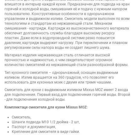
впишется в интерьер каждой кухни. Предназначен для подвода на кран
горячей и холодной воды, смешивания её и подачу с нужным напором
пользователю. Конструктивные особенности в однорычажном
управлении и выдвижном изливе. Смеситель модели выполнен по всем
технологиям и стандартам из нержавеющей стали. Механизм
смешивания - картридж. Картридж из высококачественного материала
обеспечит долговечность службы благодаря высокому ресурсу
пластин. Даже если в водопроводной системе резко повысится
давление, картридж выдержит нагрузку. При переключении и плавном
регулировании силы напора воды не создает лишнего шума.
Материал изделия нержавеющая сталь отличается высокой
прочностью и надежностью, о чем свидетельствует огромное
количество смесителей из нержавеющей стали разнообразной формы.
Тип кухонного смесителя – однорычажный, оснащен выдвижным
изливом. Излив вращается на 360 градусов, что позволяет его
использовать для кухонных моек с двумя или тремя чашами.
Смеситель для кухни с выдвижным изливом Mixxus MOZ имеет 2 входа
для подключения. Первый вход для подключения горячей воды. Второй
- для подключения холодной воды.
Комплектаця смесителя для кухни Mixxus MOZ:
Смеситель,
Шланги подвода М10 1/2 дюйма - 2 шт,
Паспорт и документация,
Крепление для смесителя в виде гайки.