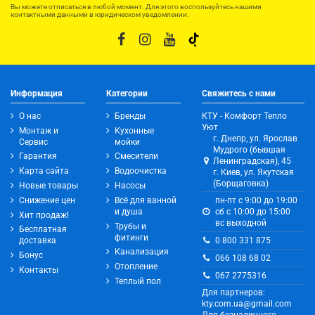
Вы можете отписаться в любой момент. Для этого воспользуйтесь нашими
контактными данными в юридическом уведомлении.
Информация
Категории
Свяжитесь с нами
О нас
Бренды
КТУ - Комфорт Тепло
Уют
Монтаж и
Кухонные
г. Днепр, ул. Ярослав
Сервис
мойки
Мудрого (бывшая
Гарантия
Смесители
Ленинградская), 45
Карта сайта
Водоочистка
г. Киев, ул. Якутская
(Борщаговка)
Новые товары
Насосы
Снижение цен
Всё для ванной
пн-пт с 9:00 до 19:00
и душа
сб с 10:00 до 15:00
Хит продаж!
вс выходной
Трубы и
Бесплатная
фитинги
0 800 331 875
доставка
Канализация
Бонус
066 108 68 02
Отопление
Контакты
067 2775316
Теплый пол
Для партнеров:
kty.com.ua@gmail.com