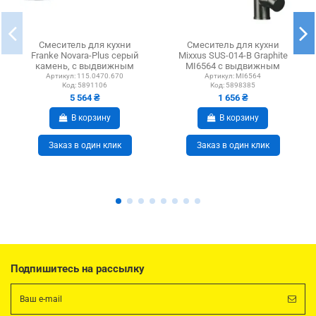
Смеситель для кухни
Смеситель для кухни
Franke Novara-Plus серый
Mixxus SUS-014-B Graphite
камень, с выдвижным
MI6564 с выдвижным
изливом
изливом, черный
Артикул:
115.0470.670
Артикул:
MI6564
Код:
5891106
Код:
5898385
5 564 ₴
1 656 ₴
В корзину
В корзину
Заказ в один клик
Заказ в один клик
Подпишитесь на рассылку