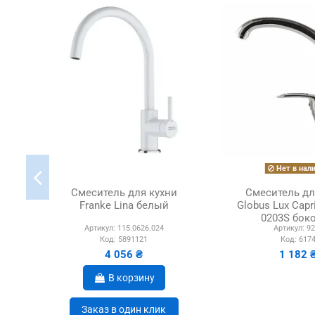
Нет в нал
Смеситель для кухни
Смеситель дл
Franke Lina белый
Globus Lux Capr
0203S бок
Артикул:
115.0626.024
Артикул:
92
Код:
5891121
Код:
617
4 056 ₴
1 182 
В корзину
Заказ в один клик