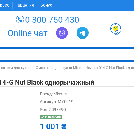
ервис
Гарантия
Бонус
0 800 750 430
Online чат
сители для кухни
Смеситель для кухни Mixxus Nevada 014-G Nut Black од
014-G Nut Black однорычажный
Бренд:
Mixxus
Артикул:
MX0019
Код:
5897490
В наличии
1 001 ₴