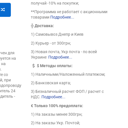
получай -10% на покупки;
**Программа не работает с акционными
товарами
Подробнее...
╬
Доставка:
1) Самовывоз Днепр и Киев
2) Курьер - от 300грн;
3) Новая почта, Укр почта - по всей
ачен для
Украине
Подробнее...
уется на
 на
$
Методы оплаты:
.
1) Наличными/Наложенный платежом;
те со
й, при
2) Банковская карта;
водопроводу
итель 24
3) Безналичный расчет ФОП / расчет с
дитель -
НДС.
Подробнее...
€ Только 100% предоплата:
1) На заказы менее 300грн;
2) На заказы Укр. Почтой;