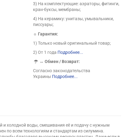
3) На комплектующие: аэраторы, фитинги,
кран-буксы, мембраны;
4) На керамику: унитазы, умывальники,
писсуары;
☼ Гарантия:
1) Только новый оригинальный товар;
2) От 1 года
Подробнее...
↔
Обмен / Возврат:
Согласно законодательства
Украины
Подробнее...
ей и холодной воды, смешивания её и подачу с нужным
н по всем технологиям и стандартам из силумина.
службы благодаря высокому ресурсу пластин. Даже если в