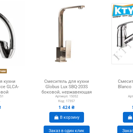
ичии
я кухни
Смеситель для кухни
Смесит
ice GLCA-
Globus Lux SBQ-203S
Blanco 
овой
боковой, нержавеющая
51
Артикул:
15052
Арт
сталь
4
Код:
17357
₴
1 424 ₴
В корзину
Заказ в один клик
Заказ