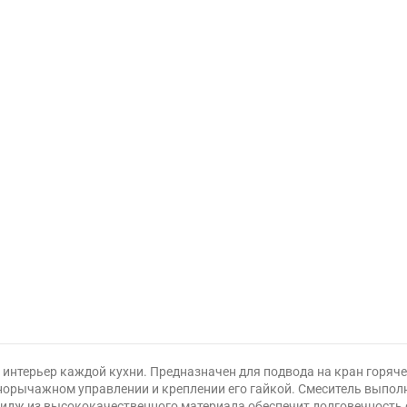
 интерьер каждой кухни. Предназначен для подвода на кран горяч
орычажном управлении и креплении его гайкой. Смеситель выполне
идж из высококачественного материала обеспечит долговечность 