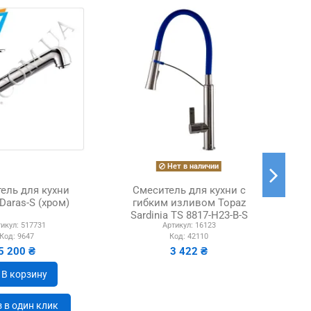
Нет в наличии
ель для кухни
Смеситель для кухни с
Сме
Daras-S (хром)
гибким изливом Topaz
Sardinia TS 8817-H23-B-S
икул:
517731
Артикул:
16123
синий гофрогусак
Код:
9647
Код:
42110
5 200 ₴
3 422 ₴
В корзину
 в один клик