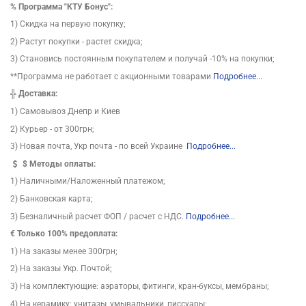
%
Программа "КТУ Бонус":
1) Скидка на первую покупку;
2) Растут покупки - растет скидка;
3) Становись постоянным покупателем и получай -10% на покупки;
**Программа не работает с акционными товарами
Подробнее...
╬
Доставка:
1) Самовывоз Днепр и Киев
2) Курьер - от 300грн;
3) Новая почта, Укр почта - по всей Украине
Подробнее...
$
Методы оплаты:
1) Наличными/Наложенный платежом;
2) Банковская карта;
3) Безналичный расчет ФОП / расчет с НДС.
Подробнее...
€ Только 100% предоплата:
1) На заказы менее 300грн;
2) На заказы Укр. Почтой;
3) На комплектующие: аэраторы, фитинги, кран-буксы, мембраны;
4) На керамику: унитазы, умывальники, писсуары;