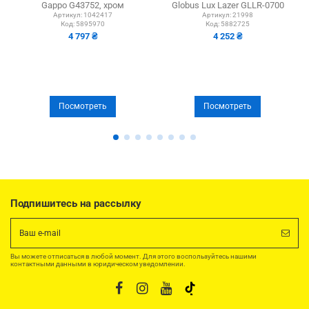
Gappo G43752, хром
Globus Lux Lazer GLLR-0700
гофрированный...
Артикул:
1042417
Артикул:
21998
Код:
5895970
Код:
5882725
4 797 ₴
4 252 ₴
Посмотреть
Посмотреть
Подпишитесь на рассылку
Вы можете отписаться в любой момент. Для этого воспользуйтесь нашими
контактными данными в юридическом уведомлении.