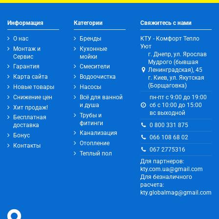
Информация
Категории
Свяжитесь с нами
О нас
Бренды
КТУ - Комфорт Тепло
Уют
Монтаж и
Кухонные
г. Днепр, ул. Ярослав
Сервис
мойки
Мудрого (бывшая
Гарантия
Смесители
Ленинградская), 45
Карта сайта
Водоочистка
г. Киев, ул. Якутская
(Борщаговка)
Новые товары
Насосы
Снижение цен
Всё для ванной
пн-пт с 9:00 до 19:00
и душа
сб с 10:00 до 15:00
Хит продаж!
вс выходной
Трубы и
Бесплатная
фитинги
0 800 331 875
доставка
Канализация
Бонус
066 108 68 02
Отопление
Контакты
067 2775316
Теплый пол
Для партнеров:
kty.com.ua@gmail.com
Для безналичного
расчета:
kty.globalmag@gmail.com