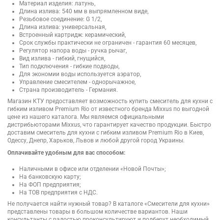
Материал изделия: латунь,
Длина излива: 540 мм в выпрямленном виде,
Резьбовое соединение: G 1/2,
Длина излива: универсальная,
Встроенный картридж: керамический,
Срок службы практически не ограничен - гарантия 60 месяцев,
Регулятор напора воды - ручка рычаг,
Вид излива - гибкий, гнущийся,
Тип подключения - гибкие подводы,
Для экономии воды используется аэратор,
Управление смесителем - однорычажное,
Страна производитель - Германия.
Магазин КТУ предоставляет возможность купить смеситель для кухни с
гибким изливом Premium Rio от известного бренда Mixxus по выгодной
цене из нашего каталога. Мы являемся официальными
дистрибьюторами Mixxus, что гарантирует качество продукции. Быстро
доставим смеситель для кухни с гибким изливом Premium Rio в Киев,
Одессу, Днепр, Харьков, Львов и любой другой город Украины.
Оплачивайте удобным для вас способом:
Наличными в офисе или отделении «Новой Почты»;
На банковскую карту;
На ФОП предприятия;
На ТОВ предприятия с НДС.
Не получается найти нужный товар? В каталоге «Смесители для кухни»
представлены товары в большом количестве вариантов. Наши
консультанты с радостью проконсультируют и подберут необходимый