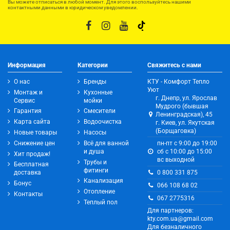
Вы можете отписаться в любой момент. Для этого воспользуйтесь нашими
контактными данными в юридическом уведомлении.
Информация
Категории
Свяжитесь с нами
О нас
Бренды
КТУ - Комфорт Тепло
Уют
Монтаж и
Кухонные
г. Днепр, ул. Ярослав
Сервис
мойки
Мудрого (бывшая
Гарантия
Смесители
Ленинградская), 45
Карта сайта
Водоочистка
г. Киев, ул. Якутская
(Борщаговка)
Новые товары
Насосы
Снижение цен
Всё для ванной
пн-пт с 9:00 до 19:00
и душа
сб с 10:00 до 15:00
Хит продаж!
вс выходной
Трубы и
Бесплатная
фитинги
0 800 331 875
доставка
Канализация
Бонус
066 108 68 02
Отопление
Контакты
067 2775316
Теплый пол
Для партнеров:
kty.com.ua@gmail.com
Для безналичного