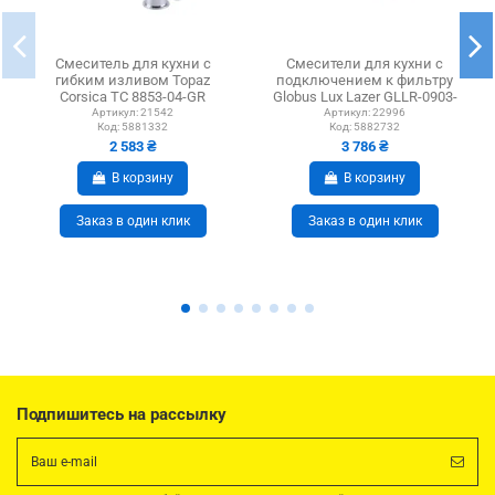
Смеситель для кухни с
Смесители для кухни с
гибким изливом Topaz
подключением к фильтру
Corsica TC 8853-04-GR
Globus Lux Lazer GLLR-0903-
гофроизлив
11-Graphite...
Артикул:
21542
Артикул:
22996
Код:
5881332
Код:
5882732
2 583 ₴
3 786 ₴
В корзину
В корзину
Заказ в один клик
Заказ в один клик
Подпишитесь на рассылку