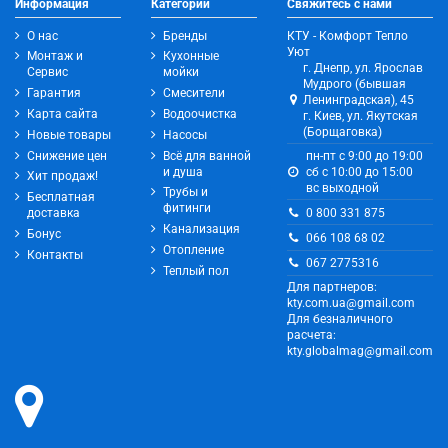
Информация
Категории
Свяжитесь с нами
О нас
Бренды
КТУ - Комфорт Тепло
Уют
Монтаж и
Кухонные
г. Днепр, ул. Ярослав
Сервис
мойки
Мудрого (бывшая
Гарантия
Смесители
Ленинградская), 45
Карта сайта
Водоочистка
г. Киев, ул. Якутская
(Борщаговка)
Новые товары
Насосы
Снижение цен
Всё для ванной
пн-пт с 9:00 до 19:00
и душа
сб с 10:00 до 15:00
Хит продаж!
вс выходной
Трубы и
Бесплатная
фитинги
0 800 331 875
доставка
Канализация
Бонус
066 108 68 02
Отопление
Контакты
067 2775316
Теплый пол
Для партнеров:
kty.com.ua@gmail.com
Для безналичного
расчета:
kty.globalmag@gmail.com