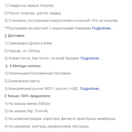
1) Скидка на первую покупку;
2) Растут покупки - растет скидка;
3) Становись постоянным покупателем и получай -10% на покупки;
**Программа не работает с акционными товарами
Подробнее...
╬
Доставка:
1) Самовывоз Днепр и Киев
2) Курьер - от 300грн;
3) Новая почта, Укр почта - по всей Украине
Подробнее...
$
Методы оплаты:
1) Наличными/Наложенный платежом;
2) Банковская карта;
3) Безналичный расчет ФОП / расчет с НДС.
Подробнее...
€ Только 100% предоплата:
1) На заказы менее 300грн;
2) На заказы Укр. Почтой;
3) На комплектующие: аэраторы, фитинги, кран-буксы, мембраны;
4) На керамику: унитазы, умывальники, писсуары;