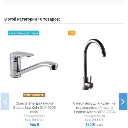
В этой категории 16 товаров:
Бесплатная доставка
-7%
Нет в наличии
Смеситель для кухни
Смеситель для кухни из
Globus Lux Koln GLK-0203
нержавеющей стали
хром
Ecomix Alpen SBT3-203S
Артикул:
23154
Артикул:
20060
Код:
5883709
Код:
5883878
966 ₴
542 ₴
583 ₴