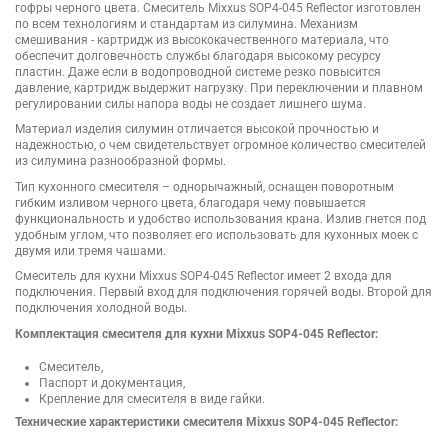
гофры черного цвета. Смеситель Mixxus SOP4-045 Reflector изготовлен
по всем технологиям и стандартам из силумина. Механизм
смешивания - картридж из высококачественного материала, что
обеспечит долговечность службы благодаря высокому ресурсу
пластин. Даже если в водопроводной системе резко повысится
давление, картридж выдержит нагрузку. При переключении и плавном
регулировании силы напора воды не создает лишнего шума.
Материал изделия силумин отличается высокой прочностью и
надежностью, о чем свидетельствует огромное количество смесителей
из силумина разнообразной формы.
Тип кухонного смесителя – однорычажный, оснащен поворотным
гибким изливом черного цвета, благодаря чему повышается
функциональность и удобство использования крана. Излив гнется под
удобным углом, что позволяет его использовать для кухонных моек с
двумя или тремя чашами.
Смеситель для кухни Mixxus SOP4-045 Reflector имеет 2 входа для
подключения. Первый вход для подключения горячей воды. Второй для
подключения холодной воды.
Комплектация смесителя для кухни Mixxus SOP4-045 Reflector:
Смеситель,
Паспорт и документация,
Крепление для смесителя в виде гайки.
Технические характеристики смесителя Mixxus SOP4-045 Reflector: