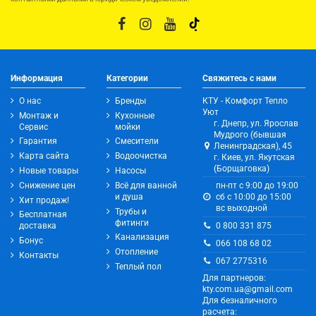
Информация
Категории
Свяжитесь с нами
О нас
Бренды
КТУ - Комфорт Тепло
Уют
Монтаж и
Кухонные
г. Днепр, ул. Ярослав
Сервис
мойки
Мудрого (бывшая
Гарантия
Смесители
Ленинградская), 45
Карта сайта
Водоочистка
г. Киев, ул. Якутская
(Борщаговка)
Новые товары
Насосы
Снижение цен
Всё для ванной
пн-пт с 9:00 до 19:00
и душа
сб с 10:00 до 15:00
Хит продаж!
вс выходной
Трубы и
Бесплатная
фитинги
0 800 331 875
доставка
Канализация
Бонус
066 108 68 02
Отопление
Контакты
067 2775316
Теплый пол
Для партнеров:
kty.com.ua@gmail.com
Для безналичного
расчета: