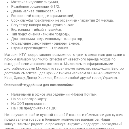
Материал изделия: силумин,
Резьбовое соединение: G 1/2,
Длина излива: универсальная,
Встроенный картридж: керамический,
Срок службы практически не ограничен - гарантия 24 месяца,
Регулятор напора воды - ручка рычаг,
Вид излива - гибкий, гнущийся,
Тип подключения - гибкие подводы,
Для экономии воды используется аэратор,
Управление смесителем - однорычажное,
Страна производитель - Германия.
Магазин КТУ предоставляет возможность купить смеситель для кухни с
гибким изливом SOP4-045 Reflector от известного бренда Mixxus по
выгодной цене из нашего каталога. Мы являемся официальными
дистрибьюторами Mixxus, что гарантирует качество продукции. Быстро
доставим смеситель для кухни с гибким изливом SOP4-045 Reflector в
Киев, Одессу, Днепр, Харьков, Львов и любой другой город Украины.
Оплачивайте удобным для вас способом:
Наличными в офисе или отделении «Новой Почты»;
На банковскую карту;
На ФОП предприятия;
На ТОВ предприятия с НДС.
Не получается найти нужный товар? В каталоге «Смесители для кухни»
представлены товары в большом количестве вариантов. Наши
консультанты с радостью проконсультируют и подберут необходимый
товар, расскажут о его преимуществах и важных характеристиках.