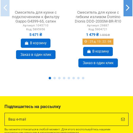
Смеситель для кухни с
Смеситель для кухни с
подключением к фильтру
гибким изливом Domino
Gappo G4399-65, сатин
Dionis DDD-203SM-BR-R10
коричневый
Артикул:
1045710
Артикул:
29887
Код:
5895956
Код:
5904721
5 671 ₴
1 479 ₴
1 590 ₴
25
д.
13
:
22
:
08
В корзину
В корзину
Заказ в один клик
Заказ в один клик
Подпишитесь на рассылку
Вы можете отписаться в любой момент. Для этого воспользуйтесь нашими
контактными данными в юридическом уведомлении.