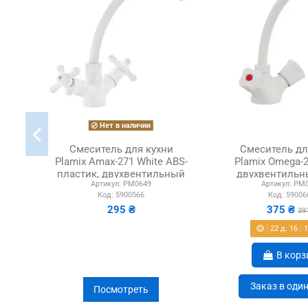
Нет в наличии
Смеситель для кухни
Смеситель дл
Plamix Amax-271 White ABS-
Plamix Omega-2
пластик, двухвентильный
двухвентильны
Артикул:
PM0649
Артикул:
PM0
пласти
Код:
5900566
Код:
59006
295 ₴
375 ₴
39
22
д.
16
:
В корз
Заказ в оди
Посмотреть