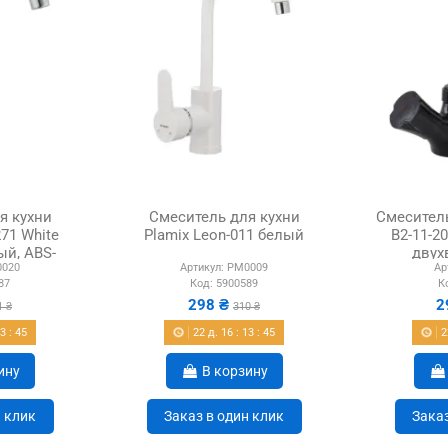
я кухни
Смеситель для кухни
Смеситель
71 White
Plamix Leon-011 белый
B2-11-2
й, ABS-
двух
020
Артикул:
PM0009
Ар
к
87
Код:
5900589
К
298 ₴
2
1 ₴
310 ₴
13
:
44
22
д.
16
:
13
:
44
2
ину
В корзину
н клик
Заказ в один клик
Заказ