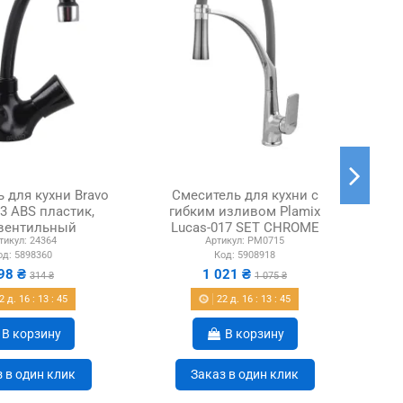
 для кухни Bravo
Смеситель для кухни с
03 ABS пластик,
гибким изливом Plamix
Pla
вентильный
Lucas-017 SET CHROME
тикул:
24364
Артикул:
PM0715
REFL.Grey PM0715,...
од:
5898360
Код:
5908918
98 ₴
1 021 ₴
314 ₴
1 075 ₴
2
д.
16
:
13
:
44
22
д.
16
:
13
:
44
В корзину
В корзину
 в один клик
Заказ в один клик