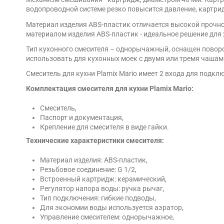
водопроводной системе резко повысится давление, картри
Материал изделия ABS-пластик отличается высокой прочно
материалом изделия ABS-пластик - идеальное решение для
Тип кухонного смесителя – однорычажный, оснащен поворот
использовать для кухонных моек с двумя или тремя чашам
Смеситель для кухни Plamix Mario имеет 2 входа для подк
Комплектация смесителя для кухни Plamix Mario:
Смеситель,
Паспорт и документация,
Крепление для смесителя в виде гайки.
Технические характеристики смесителя:
Материал изделия: ABS-пластик,
Резьбовое соединение: G 1/2,
Встроенный картридж: керамический,
Регулятор напора воды: ручка рычаг,
Тип подключения: гибкие подводы,
Для экономии воды используется аэратор,
Управление смесителем: однорычажное,