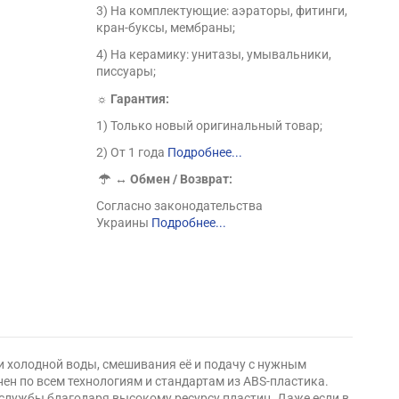
3) На комплектующие: аэраторы, фитинги,
кран-буксы, мембраны;
4) На керамику: унитазы, умывальники,
писсуары;
☼ Гарантия:
1) Только новый оригинальный товар;
2) От 1 года
Подробнее...
↔
Обмен / Возврат:
Согласно законодательства
Украины
Подробнее...
 и холодной воды, смешивания её и подачу с нужным
н по всем технологиям и стандартам из ABS-пластика.
службы благодаря высокому ресурсу пластин. Даже если в