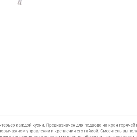
интерьер каждой кухни. Предназначен для подвода на кран горячей
орычажном управлении и креплении его гайкой. Смеситель выполне
идж из высококачественного материала обеспечит долговечность 