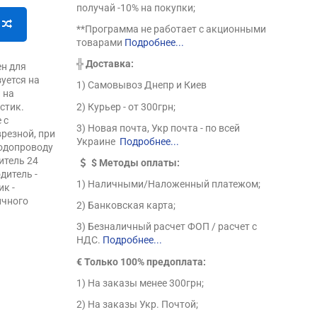
получай -10% на покупки;
**Программа не работает с акционными
товарами
Подробнее...
╬
Доставка:
ен для
уется на
1) Самовывоз Днепр и Киев
 на
2) Курьер - от 300грн;
стик.
 с
3) Новая почта, Укр почта - по всей
резной, при
Украине
Подробнее...
водопроводу
итель 24
$
Методы оплаты:
дитель -
1) Наличными/Наложенный платежом;
к -
ичного
2) Банковская карта;
3) Безналичный расчет ФОП / расчет с
НДС.
Подробнее...
€ Только 100% предоплата:
1) На заказы менее 300грн;
2) На заказы Укр. Почтой;