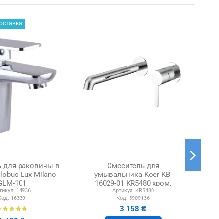
оставка
 для раковины в
Смеситель для
lobus Lux Milano
умывальника Koer KB-
ум
GLM-101
16029-01 KR5480 хром,
0
тикул:
14936
Артикул:
KR5480
скрытого монтажа
Код:
16339
Код:
5909136
3 158 ₴