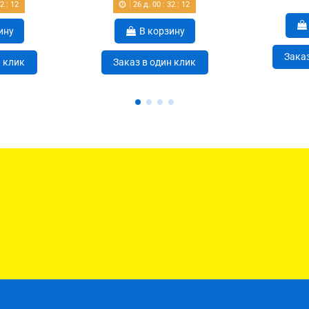
32
:
12
26
д.
00
:
32
:
12
ину
В корзину
Заказ
н клик
Заказ в один клик