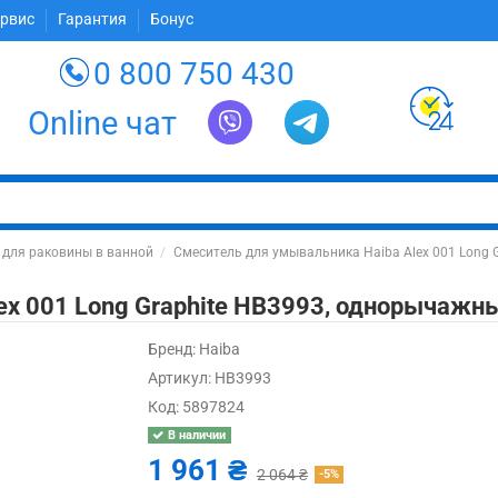
ервис
Гарантия
Бонус
0 800 750 430
Online чат
 для раковины в ванной
Смеситель для умывальника Haiba Alex 001 Long 
ex 001 Long Graphite HB3993, однорычажн
Бренд:
Haiba
Артикул:
HB3993
Код:
5897824
В наличии
1 961 ₴
2 064 ₴
-5%