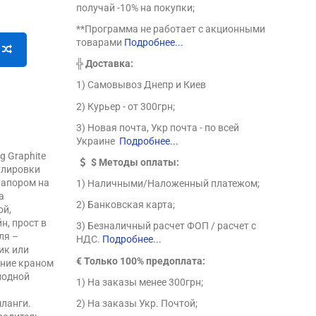
получай -10% на покупки;
**Программа не работает с акционными
товарами
Подробнее...
╬
Доставка:
1) Самовывоз Днепр и Киев
2) Курьер - от 300грн;
3) Новая почта, Укр почта - по всей
Украине
Подробнее...
g Graphite
$
Методы оплаты:
улировки
напором на
1) Наличными/Наложенный платежом;
а
2) Банковская карта;
ой,
н, прост в
3) Безналичный расчет ФОП / расчет с
ля –
НДС.
Подробнее...
ик или
€ Только 100% предоплата:
ение краном
лодной
1) На заказы менее 300грн;
шланги.
2) На заказы Укр. Почтой;