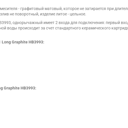
месителя - графитовый матовый, которое не затирается при длите
ив не поворотный, изделие литое - цельное.
HB3993, однорычажный имеет 2 входа для подключения: первый вхо
ой воды происходит за счет стандартного керамического картрид
 Long Graphite HB3993:
g Graphite HB3993: