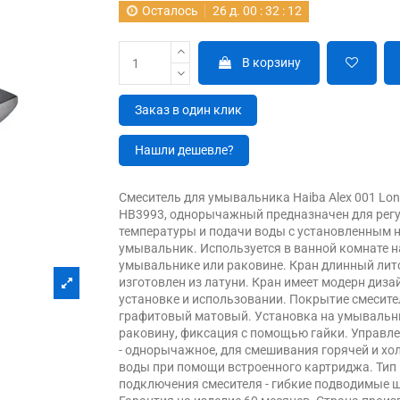
Осталось
26
д.
00
:
32
:
12
В корзину
Заказ в один клик
Нашли дешевле?
Смеситель для умывальника Haiba Alex 001 Lon
HB3993, однорычажный предназначен для рег
температуры и подачи воды с установленным 
умывальник. Используется в ванной комнате н
умывальнике или раковине. Кран длинный лит
изготовлен из латуни. Кран имеет модерн дизай
установке и использовании. Покрытие смесите
графитовый матовый. Установка на умывальн
раковину, фиксация с помощью гайки. Управл
- однорычажное, для смешивания горячей и хо
воды при помощи встроенного картриджа. Тип
подключения смесителя - гибкие подводимые 