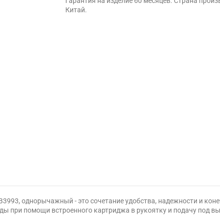
Гарантия на изделие 60 месяцев. Страна произ
Китай.
HB3993, однорычажный - это сочетание удобства, надежности и кон
оды при помощи встроенного картриджа в рукоятку и подачу под 