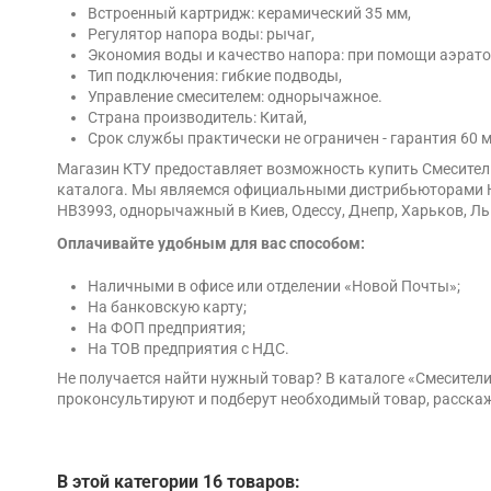
Встроенный картридж: керамический 35 мм,
Регулятор напора воды: рычаг,
Экономия воды и качество напора: при помощи аэрато
Тип подключения: гибкие подводы,
Управление смесителем: однорычажное.
Страна производитель: Китай,
Срок службы практически не ограничен - гарантия 60 
Магазин КТУ предоставляет возможность купить Смеситель
каталога. Мы являемся официальными дистрибьюторами Hai
HB3993, однорычажный в Киев, Одессу, Днепр, Харьков, Ль
Оплачивайте удобным для вас способом:
Наличными в офисе или отделении «Новой Почты»;
На банковскую карту;
На ФОП предприятия;
На ТОВ предприятия с НДС.
Не получается найти нужный товар? В каталоге «Смесите
проконсультируют и подберут необходимый товар, расскаж
В этой категории 16 товаров: