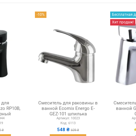
-10%
Бесплатная д
Хит продаж!
 для
Смеситель для раковины в
Смеситель
zo RP10B,
ванной Ecomix Energo E-
ванной G
ерный
GEZ-101 шпилька
944
Артикул:
10023
Ар
19
Код:
6113
548 ₴
2 ₴
609 ₴