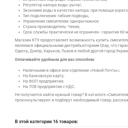
Регулятор напора воды: рычаг,
Экономия воды и качество напора: при помощи аэрато
Тип подключения: гибкие подводы,
Управление смесителем: однорычажное.
Страна производитель: Чехия,
Срок службы практически не ограничен - гарантия 60 
Магазин КТУ предоставляет возможность купить смесител
являемся официальными дистрибьюторами Qtap, что гаран
Одессу, Днепр, Харьков, Львов и любой другой город Украи
Оплачивайте удобным для вас способом:
Наличными в офисе или отделении «Новой Почты»;
На банковскую карту;
На ФОП предприятия;
На ТОВ предприятия с НДС.
Не получается найти нужный товар? В каталоге «Смесите
проконсультируют и подберут необходимый товар, расскаж
В этой категории 16 товаров: