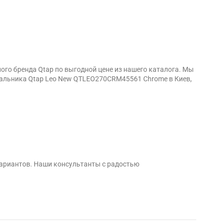
го бренда Qtap по выгодной цене из нашего каталога. Мы
вальника Qtap Leo New QTLEO270CRM45561 Chrome в Киев,
вариантов. Наши консультанты с радостью