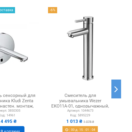
оставка
-6%
-6%
ь сенсорный для
Смеситель для
См
ика Kludi Zenta
умывальника Wezer
(настен. монтаж,
EKO11A-01, однорычажный,
д
икул:
3850305
Артикул:
1044673
 240 V или...
высокий
Код:
14961
Код:
5895229
14 495 ₴
1 013 ₴
1 078 ₴
00
д.
15
:
01
:
03
В корзину