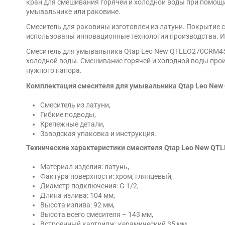
кран для смешивания горячей и холодной воды при помощи
умывальнике или раковине.
Смеситель для раковины изготовлен из латуни. Покрытие с
использованы инновационные технологии производства. И
Смеситель для умывальника Qtap Leo New QTLEO270CRM455
холодной воды. Смешивание горячей и холодной воды прои
нужного напора.
Комплектация смесителя для умывальника Qtap Leo Ne
Смеситель из латуни,
Гибкие подводы,
Крепежные детали,
Заводская упаковка и инструкция.
Технические характеристики смесителя Qtap Leo New QT
Материал изделия: латунь,
Фактура поверхности: хром, глянцевый,
Диаметр подключения: G 1/2,
Длина излива: 104 мм,
Высота излива: 92 мм,
Высота всего смесителя – 143 мм,
Встроенный картридж: керамический 35 мм,