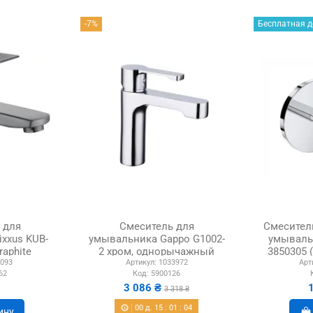
-7%
Бесплатная д
 для
Смеситель для
Смесител
xxus KUB-
умывальника Gappo G1002-
умывальн
raphite
2 хром, однорычажный
3850305 
093
Артикул:
1033972
Арт
 сталь
сеть
62
Код:
5900126
3 086 ₴
3 318 ₴
00
д.
15
:
01
:
03
ину