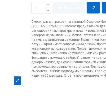
В корзину
Смеситель для раковины в ванной Qtap Leo Ne
QTLEO270CRM45561 Chrome предназначен для
регулировки температуры и подачи воды с ус
напором на умывальник. Используется в ванн
на умывальнике или раковине. Кран литой, изг
латуни. Кран имеет современный дизайн, прост
установке и использовании. Покрытие смесите
глянцевый. Установка на умывальник или рак
фиксация с помощью гайки. Управление краном
однорычажное, для смешивания горячей и хол
при помощи встроенного картриджа. Тип подк
смесителя - гибкие подводимые шланги. Гарант
изделие 60 месяцев. Страна производитель — Ч