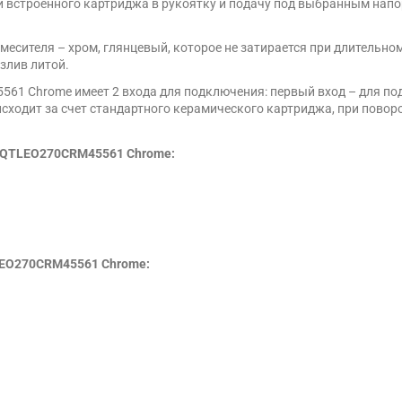
 встроенного картриджа в рукоятку и подачу под выбранным напо
месителя – хром, глянцевый, которое не затирается при длительно
злив литой.
61 Chrome имеет 2 входа для подключения: первый вход – для по
сходит за счет стандартного керамического картриджа, при повор
w QTLEO270CRM45561 Chrome:
LEO270CRM45561 Chrome: