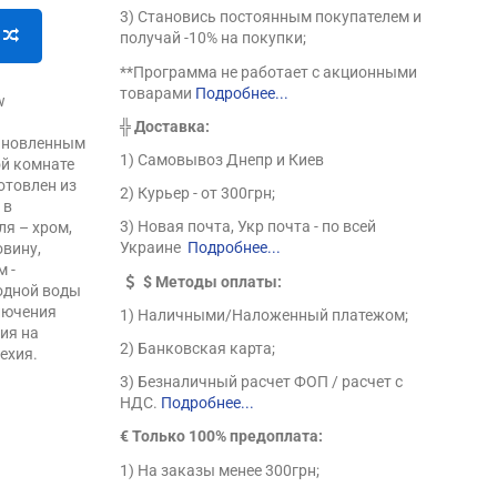
3) Становись постоянным покупателем и
получай -10% на покупки;
**Программа не работает с акционными
товарами
Подробнее...
w
╬
Доставка:
тановленным
1) Самовывоз Днепр и Киев
ой комнате
отовлен из
2) Курьер - от 300грн;
 в
3) Новая почта, Укр почта - по всей
ля – хром,
Украине
Подробнее...
овину,
 -
$
Методы оплаты:
одной воды
лючения
1) Наличными/Наложенный платежом;
ия на
2) Банковская карта;
ехия.
3) Безналичный расчет ФОП / расчет с
НДС.
Подробнее...
€ Только 100% предоплата:
1) На заказы менее 300грн;