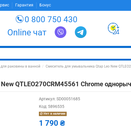
ервис
Гарантия
Бонус
0 800 750 430
Online чат
 для раковины в ванной
Смеситель для умывальника Qtap Leo New QTLE
eo New QTLEO270CRM45561 Chrome однор
Артикул:
SD00051685
Код:
5896535
Нет в наличии
1 790 ₴