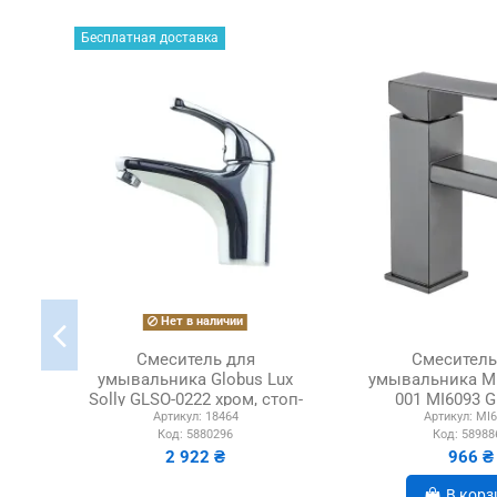
Бесплатная доставка
Нет в наличии
Смеситель для
Смеситель
умывальника Globus Lux
умывальника Mi
Solly GLSO-0222 хром, стоп-
001 MI6093 G
Артикул:
18464
Артикул:
MI6
лейка и шланг
нержавеющая
Код:
5880296
Код:
58988
2 922 ₴
966 ₴
В корз