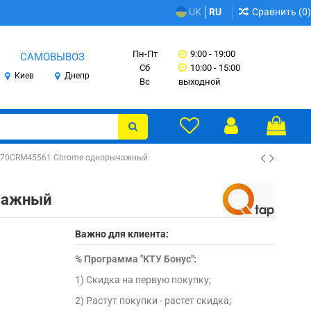
Сравнить (
0
)
UK
RU
Пн-Пт
9:00 - 19:00
САМОВЫВОЗ
Сб
10:00 - 15:00
Киев
Днепр
Вс
выходной
O270CRM45561 Chrome однорычажный
ычажный
Важно для клиента:
%
Программа "КТУ Бонус":
1) Скидка на первую покупку;
2) Растут покупки - растет скидка;