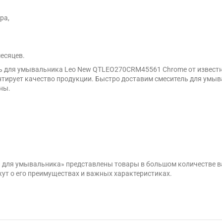
ра,
месяцев.
ь для умывальника Leo New QTLEO270CRM45561 Chrome от известно
тирует качество продукции. Быстро доставим смеситель для умы
ны.
ли для умывальника» представлены товары в большом количестве 
ут о его преимуществах и важных характеристиках.