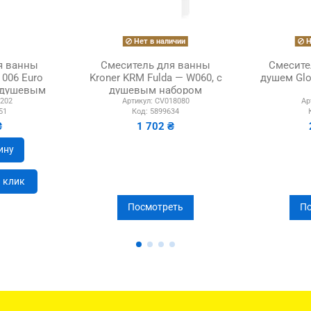
Нет в наличии
Н
я ванны
Смеситель для ванны
Смесите
006 Euro
Kroner KRM Fulda — W060, с
душем Glo
с душевым
душевым набором
202
Артикул:
CV018080
Ар
м
51
Код:
5899634
₴
1 702 ₴
ину
н клик
Посмотреть
По