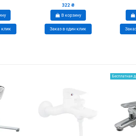
322 ₴
ину
В корзину
н клик
Заказ в один клик
Заказ
Бесплатная д