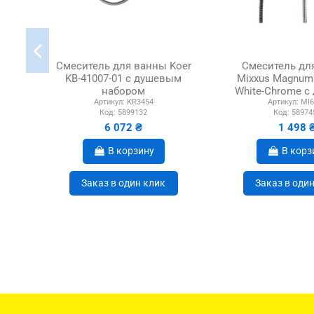
Смеситель для ванны Koer
Смеситель дл
KB-41007-01 с душевым
Mixxus Magnum 
набором
White-Chrome 
Артикул:
KR3454
Артикул:
MI6
наборо
Код:
5899132
Код:
58974
6 072 ₴
1 498 
В корзину
В корз
Заказ в один клик
Заказ в оди