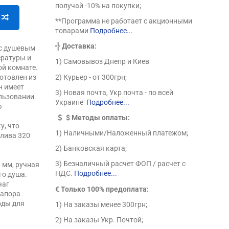
получай -10% на покупки;
**Программа не работает с акционными
товарами
Подробнее...
╬
Доставка:
 с душевым
ературы и
1) Самовывоз Днепр и Киев
ой комнате.
2) Курьер - от 300грн;
отовлен из
н имеет
3) Новая почта, Укр почта - по всей
льзовании.
Украине
Подробнее...
ю
$
Методы оплаты:
у, что
1) Наличными/Наложенный платежом;
злива 320
о
2) Банковская карта;
е
3) Безналичный расчет ФОП / расчет с
 мм, ручная
НДС.
Подробнее...
го душа.
чаг
€ Только 100% предоплата:
напора
оды для
1) На заказы менее 300грн;
2) На заказы Укр. Почтой;