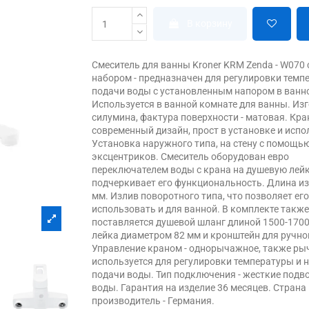
В корзину
Смеситель для ванны Kroner KRM Zenda - W070
набором - предназначен для регулировки темп
подачи воды с установленным напором в ванн
Используется в ванной комнате для ванны. Изг
силумина, фактура поверхности - матовая. Кра
современный дизайн, прост в установке и испо
Установка наружного типа, на стену с помощь
эксцентриков. Смеситель оборудован евро
переключателем воды с крана на душевую лейк
подчеркивает его функциональность. Длина и
мм. Излив поворотного типа, что позволяет ег
использовать и для ванной. В комплекте такж
поставляется душевой шланг длиной 1500-1700
лейка диаметром 82 мм и кронштейн для ручно
Управление краном - однорычажное, также ры
используется для регулировки температуры и 
подачи воды. Тип подключения - жесткие подв
воды. Гарантия на изделие 36 месяцев. Страна
производитель - Германия.