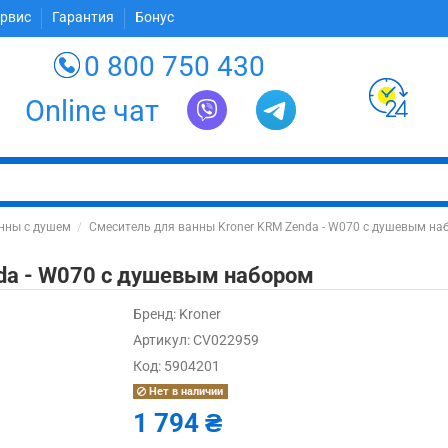
ервис
Гарантия
Бонус
0 800 750 430
Online чат
нны с душем
Смеситель для ванны Kroner KRM Zenda - W070 с душевым на
da - W070 с душевым набором
Бренд:
Kroner
Артикул:
CV022959
Код:
5904201
Нет в наличии
1 794 ₴