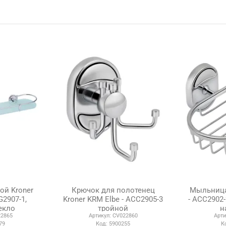
ой Kroner
Крючок для полотенец
Мыльница 
G2907-1,
Kroner KRM Elbe - ACC2905-3
- ACC2902
екло
тройной
н
2865
Артикул:
CV022860
Арти
79
Код:
5900255
К