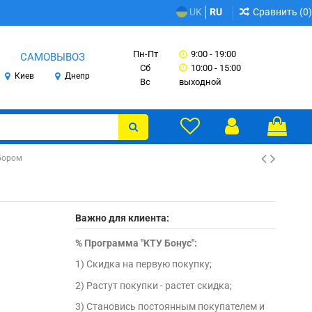
Сравнить (
0
)
UK
RU
Пн-Пт
9:00 - 19:00
САМОВЫВОЗ
Сб
10:00 - 15:00
Киев
Днепр
Вс
выходной
бором
Важно для клиента:
%
Программа "КТУ Бонус":
1) Скидка на первую покупку;
2) Растут покупки - растет скидка;
3) Становись постоянным покупателем и