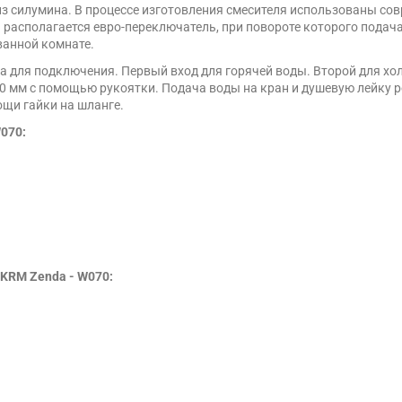
из силумина. В процессе изготовления смесителя использованы со
я располагается евро-переключатель, при повороте которого подач
ванной комнате.
да для подключения. Первый вход для горячей воды. Второй для х
0 мм с помощью рукоятки. Подача воды на кран и душевую лейку р
ощи гайки на шланге.
070:
 KRM Zenda - W070: