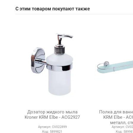
С этим товаром покупают также
Дозатор жидкого мыла
Полка для ванн
Kroner KRM Elbe - ACG2927
KRM Elbe - AC
металл, ст
Артикул:
CV022899
Артикул:
CV02
Код:
5899821
Код:
58998