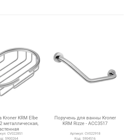
Kroner KRM Elbe
Поручень для ванны Kroner
-2 металлическая,
KRM Rizze - ACC3517
астенная
кул:
CV022851
Артикул:
CV022918
од:
5900264
Код:
5904516