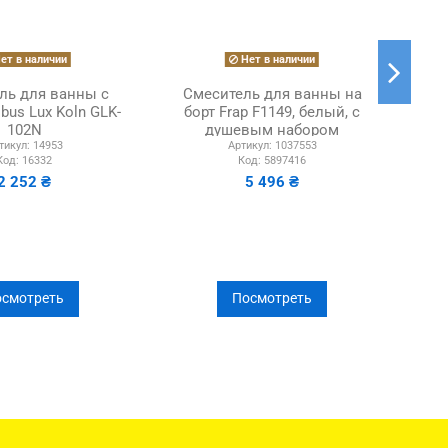
ет в наличии
Нет в наличии
ль для ванны с
Смеситель для ванны на
См
bus Lux Koln GLK-
борт Frap F1149, белый, с
102N
душевым набором
тикул:
14953
Артикул:
1037553
Код:
16332
Код:
5897416
2 252 ₴
5 496 ₴
смотреть
Посмотреть