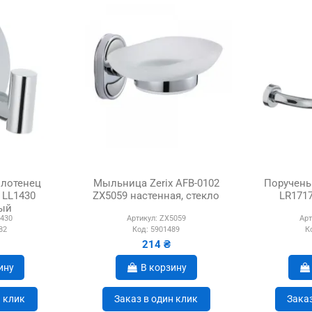
олотенец
Мыльница Zerix AFB-0102
Поручень
1 LL1430
ZX5059 настенная, стекло
LR171
ый
430
Артикул:
ZX5059
Арт
82
Код:
5901489
К
214 ₴
ину
В корзину
н клик
Заказ в один клик
Заказ