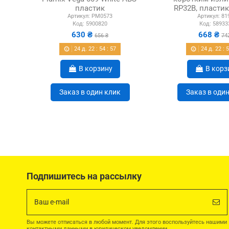
пластик
RP32B, пластик
Артикул:
PM0573
Артикул:
81
Код:
5900820
Код:
58933
630 ₴
668 ₴
656 ₴
74
24
д.
22
:
54
:
56
24
д.
22
:
В корзину
В корз
Заказ в один клик
Заказ в оди
Подпишитесь на рассылку
Вы можете отписаться в любой момент. Для этого воспользуйтесь нашими
контактными данными в юридическом уведомлении.