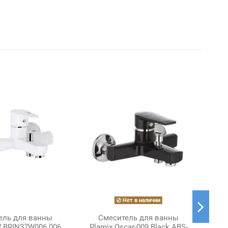
-10%
Нет в наличии
ель для ванны
Смеситель для ванны
С
W BRIN37W006 006
Plamix Oscar-009 Black ABS-
д