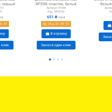
, черный
RP35W, пластик, белый
белый
972
Артикул:
81968
Артик
31
Код:
5893326
К
651 ₴
2 ₴
723 ₴
54
:
56
24
д.
22
:
54
:
56
ину
В корзину
Заказ
н клик
Заказ в один клик